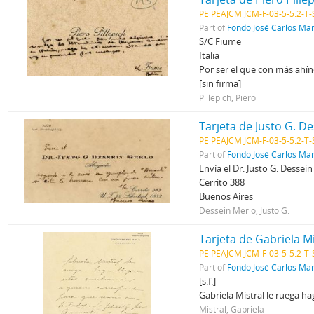
PE PEAJCM JCM-F-03-5-5.2-T-
Part of
Fondo José Carlos Mar
S/C Fiume
Italia
Por ser el que con más ahín
[sin firma]
Pillepich, Piero
Tarjeta de Justo G. De
PE PEAJCM JCM-F-03-5-5.2-T-
Part of
Fondo José Carlos Mar
Envía el Dr. Justo G. Dessei
Cerrito 388
Buenos Aires
Dessein Merlo, Justo G.
Tarjeta de Gabriela Mi
PE PEAJCM JCM-F-03-5-5.2-T-
Part of
Fondo José Carlos Mar
[s.f.]
Gabriela Mistral le ruega h
Mistral, Gabriela