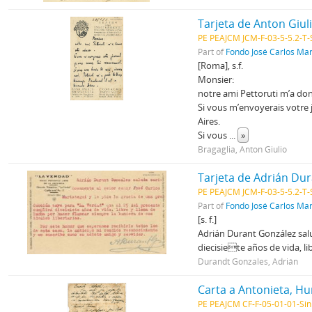
Tarjeta de Anton Giul
PE PEAJCM JCM-F-03-5-5.2-T-
Part of
Fondo José Carlos Mar
[Roma], s.f.
Monsier:
notre ami Pettoruti m’a do
Si vous m’envoyerais votre 
Aires.
Si vous
...
»
Bragaglia, Anton Giulio
Tarjeta de Adrián Dur
PE PEAJCM JCM-F-03-5-5.2-T-
Part of
Fondo José Carlos Mar
[s. f.]
Adrián Durant González salu
diecisiete años de vida, li
Durandt Gonzales, Adrián
Carta a Antonieta, Hu
PE PEAJCM CF-F-05-01-01-Sin