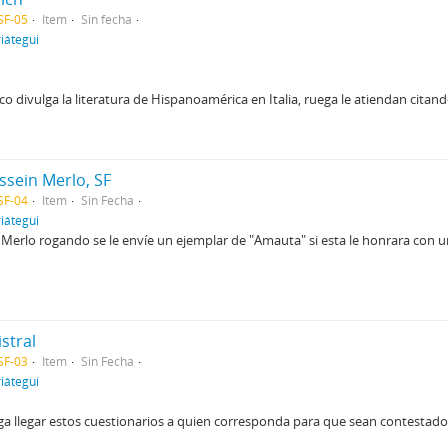
SF-05
Item
Sin fecha
iátegui
co divulga la literatura de Hispanoamérica en Italia, ruega le atiendan cita
ssein Merlo, SF
SF-04
Item
Sin Fecha
iátegui
n Merlo rogando se le envíe un ejemplar de "Amauta" si esta le honrara con un 
stral
SF-03
Item
Sin Fecha
iátegui
aga llegar estos cuestionarios a quien corresponda para que sean contestados.