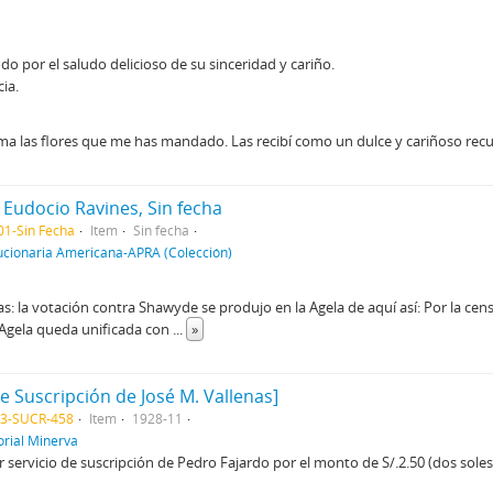
o por el saludo delicioso de su sinceridad y cariño.
ia.
lma las flores que me has mandado. Las recibí como un dulce y cariñoso rec
a Eudocio Ravines, Sin fecha
1-Sin Fecha
Item
Sin fecha
ucionaria Americana-APRA (Colección)
as: la votación contra Shawyde se produjo en la Agela de aquí así: Por la cen
la Agela queda unificada con
...
»
de Suscripción de José M. Vallenas]
03-SUCR-458
Item
1928-11
orial Minerva
 servicio de suscripción de Pedro Fajardo por el monto de S/.2.50 (dos soles