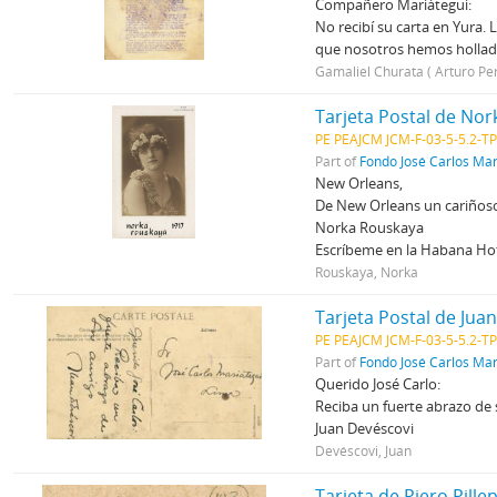
Compañero Mariátegui:
No recibí su carta en Yura.
que nosotros hemos hollad
Gamaliel Churata ( Arturo Pe
Tarjeta Postal de Nor
PE PEAJCM JCM-F-03-5-5.2-TP
Part of
Fondo José Carlos Mar
New Orleans,
De New Orleans un cariñoso
Norka Rouskaya
Escríbeme en la Habana Hot
Rouskaya, Norka
Tarjeta Postal de Jua
PE PEAJCM JCM-F-03-5-5.2-TP
Part of
Fondo José Carlos Mar
Querido José Carlo:
Reciba un fuerte abrazo de
Juan Devéscovi
Devéscovi, Juan
Tarjeta de Piero Pille