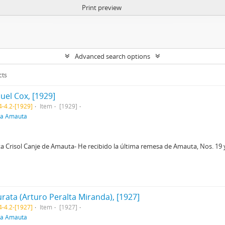
Print preview
Advanced search options
cts
uel Cox, [1929]
-4.2-[1929]
Item
[1929]
ra Amauta
ista Crisol Canje de Amauta- He recibido la última remesa de Amauta, Nos. 19
rata (Arturo Peralta Miranda), [1927]
-4.2-[1927]
Item
[1927]
ra Amauta