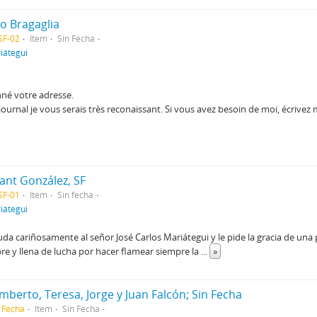
io Bragaglia
SF-02
Item
Sin Fecha
iátegui
nné votre adresse.
journal je vous serais très reconaissant. Si vous avez besoin de moi, écrive
ant González, SF
SF-01
Item
Sin fecha
iátegui
da cariñosamente al señor José Carlos Mariátegui y le pide la gracia de una
bre y llena de lucha por hacer flamear siempre la
...
»
mberto, Teresa, Jorge y Juan Falcón; Sin Fecha
 Fecha
Item
Sin Fecha