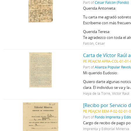
Part of
César Falcón (Fondo)
Querida Antonieta:
Tu carta me agradó sobretod
Escríbeme con más frecuenc
Querida Teresa:
Te agradezco con toda el a
Falcón, César
Carta de Víctor Raúl 
PE PEAJCM APRA-COL-01-01-0
Part of
Alianza Popular Revol
Mi querido Eudosio:
Quiero darte algunas notici
clara. El individuo se va y 
Haya de la Torre, Víctor Raúl
[Recibo por Servicio 
PE PEAJCM EEM-F-02-02-01-
Part of
Fondo Imprenta y Edit
Cargo de recibo de pago por
Imprenta y Editorial Minerva