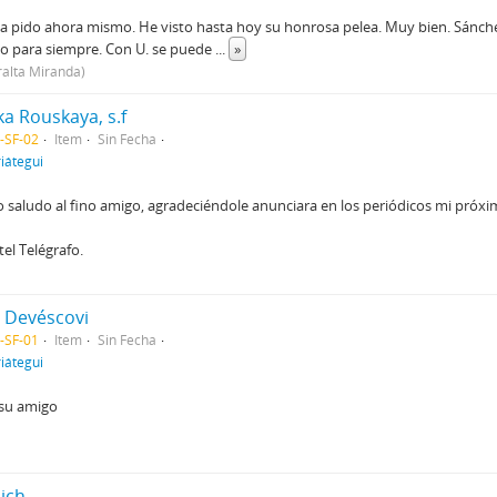
 La pido ahora mismo. He visto hasta hoy su honrosa pelea. Muy bien. Sánche
o para siempre. Con U. se puede
...
»
ralta Miranda)
ka Rouskaya, s.f
-SF-02
Item
Sin Fecha
iátegui
 saludo al fino amigo, agradeciéndole anunciara en los periódicos mi próxi
el Telégrafo.
n Devéscovi
-SF-01
Item
Sin Fecha
iátegui
 su amigo
pich