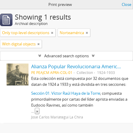
Print preview
Close
Showing 1 results
Archival description
Only top-level descriptions
Norteamérica
With digital objects
Advanced search options
Alianza Popular Revolucionaria Americana-APRA (Colección)
PE PEAJCM APRA-COL-01
Collection
1924-1933
Esta colección está compuesta por 32 documentos que
datan de 1924 a 1933 y está dividida en tres secciones:
Sección 01. Víctor Raúl Haya de la Torre
; compuesta
primordialmente por cartas del líder aprista enviadas a
Eudocio Ravines, así como también
...
»
José Carlos Mariátegui La Chira