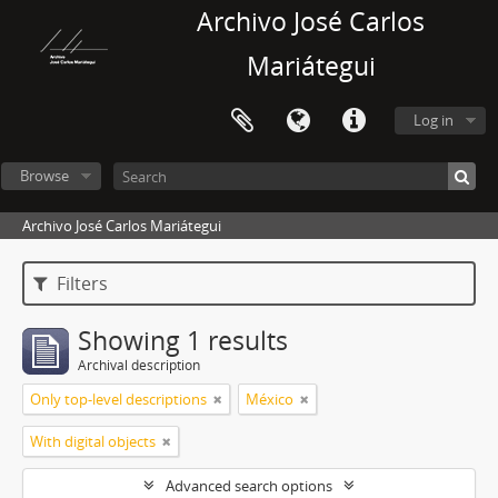
Archivo José Carlos
Mariátegui
Log in
Browse
Archivo José Carlos Mariátegui
Filters
Showing 1 results
Archival description
Only top-level descriptions
México
With digital objects
Advanced search options