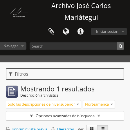
Archivo José Carlos
Mariátegui
Iniciar sesión
Navegar
Filtros
Mostrando 1 resultados
Descripción archivística
Sólo las descripciones de nivel superior
Norteamérica
Opciones avanzadas de búsqueda
Imprimir vista previa
Hierarchy
Ver :