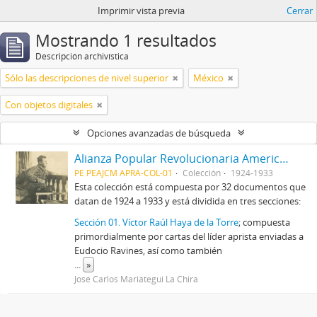
Imprimir vista previa
Cerrar
Mostrando 1 resultados
Descripción archivística
Sólo las descripciones de nivel superior
México
Con objetos digitales
Opciones avanzadas de búsqueda
Alianza Popular Revolucionaria Americana-APRA (Colección)
PE PEAJCM APRA-COL-01
Colección
1924-1933
Esta colección está compuesta por 32 documentos que
datan de 1924 a 1933 y está dividida en tres secciones:
Sección 01. Víctor Raúl Haya de la Torre
; compuesta
primordialmente por cartas del líder aprista enviadas a
Eudocio Ravines, así como también
...
»
José Carlos Mariátegui La Chira