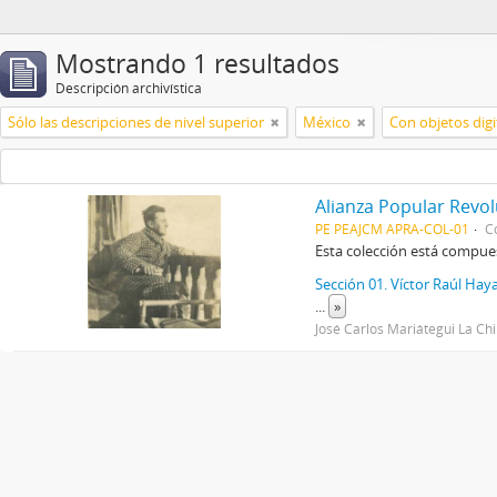
Mostrando 1 resultados
Descripción archivística
Sólo las descripciones de nivel superior
México
Con objetos digi
Alianza Popular Revo
PE PEAJCM APRA-COL-01
C
Esta colección está compue
Sección 01. Víctor Raúl Haya
...
»
José Carlos Mariátegui La Ch