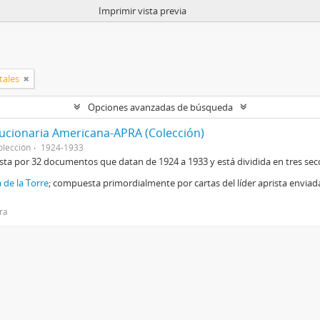
Imprimir vista previa
tales
Opciones avanzadas de búsqueda
lucionaria Americana-APRA (Colección)
olección
1924-1933
sta por 32 documentos que datan de 1924 a 1933 y está dividida en tres sec
 de la Torre
; compuesta primordialmente por cartas del líder aprista envia
ira