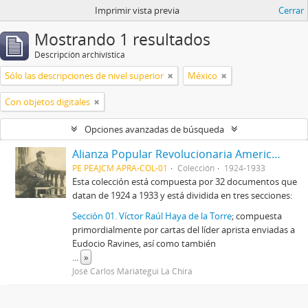
Imprimir vista previa
Cerrar
Mostrando 1 resultados
Descripción archivística
Sólo las descripciones de nivel superior
México
Con objetos digitales
Opciones avanzadas de búsqueda
Alianza Popular Revolucionaria Americana-APRA (Colección)
PE PEAJCM APRA-COL-01
Colección
1924-1933
Esta colección está compuesta por 32 documentos que
datan de 1924 a 1933 y está dividida en tres secciones:
Sección 01. Víctor Raúl Haya de la Torre
; compuesta
primordialmente por cartas del líder aprista enviadas a
Eudocio Ravines, así como también
...
»
José Carlos Mariátegui La Chira