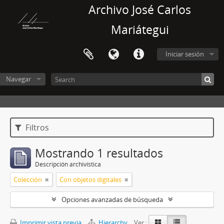
Archivo José Carlos
Mariátegui
Iniciar sesión
Navegar
Filtros
Mostrando 1 resultados
Descripción archivística
Colección
Con objetos digitales
Opciones avanzadas de búsqueda
Imprimir vista previa
Hierarchy
Ver :