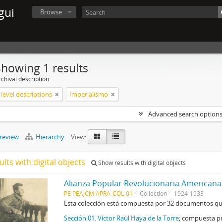
gui
Browse
Showing 1 results
chival description
level descriptions
Imperialismo
Advanced search option
preview
Hierarchy
View:
ults with digital objects
Show results with digital objects
Alianza Popular Revolucionaria Americana
PE PEAJCM APRA-COL-01
Collection
1924-1933
Esta colección está compuesta por 32 documentos que 
Sección 01. Víctor Raúl Haya de la Torre
; compuesta pr