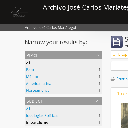
Archivo José Carlos Mariáte
Archivo José Carlos Mariátegui
Narrow your results by:
Ar
place
Only top-
All
Perú
1
México
1
Print 
América Latina
1
Norteamérica
1
1 res
subject
All
Ideologías Políticas
1
Imperialismo
1