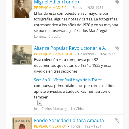
Miguel Adler (Fondo)
PE PEAJCM MAD-F-04
Fonds
1928-1931
El fondo está compuesto en su mayoría por
fotografías, algunas notas y cartas. La fotografías
corresponden a los años de 1920 y en su mayoría
se puede observar a José Carlos Mariátegui.
Lomnitz, Claudio
Alianza Popular Revolucionaria Americana-APRA (Colección)
PE PEAJCM APRA-COL-01
Collection
1924-1933
Esta colección está compuesta por 32
documentos que datan de 1924 a 1933 y está
dividida en tres secciones:
Sección 01. Víctor Raúl Haya de la Torre
;
compuesta primordialmente por cartas del líder
aprista enviadas a Eudocio Ravines, así como
también
...
»
José Carlos Mariátegui La Chira
Fondo Sociedad Editora Amauta
PE PEAJCM SEA-F-01
Fonds
1927-1931