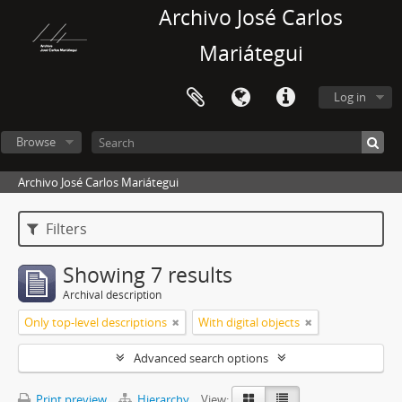
Archivo José Carlos
Mariátegui
Log in
Browse
Archivo José Carlos Mariátegui
Filters
Showing 7 results
Archival description
Only top-level descriptions
With digital objects
Advanced search options
Print preview
Hierarchy
View: