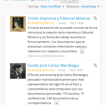
Sort by:
Date modified
Direction:
Ascending
Fondo Imprenta y Editorial Minerva
PE PEAJCM EEM-F-02
Fonds
1925-1936
A través de este fondo se puede conocer de forma
minuciosa la creación de la Imprenta y Editorial
Minerva y su forma de trabajo durante su
funcionamiento. Los documentos que se
presentan contienen información valiosa y
relevante con respecto a la primera
...
»
Imprenta y Editorial Minerva
Fondo José Carlos Mariátegui
PE PEAJCM JCM-F-03
Fonds
1894-1930
El fondo personal de José Carlos Mariátegui,
pensador marxista latinoamericano más
representativo del siglo XX en el Perú y
Latinoamérica, está compuesto por sus
documentos personales: 137 escritos, 15
conferencias, 534 documentos de su
correspondencia
...
»