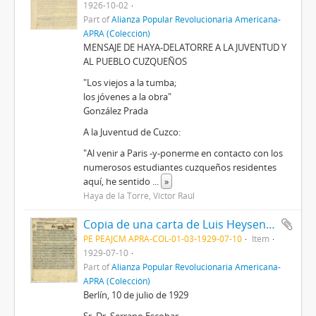
1926-10-02
Part of
Alianza Popular Revolucionaria Americana-
APRA (Colección)
MENSAJE DE HAYA-DELATORRE A LA JUVENTUD Y
AL PUEBLO CUZQUEÑOS
"Los viejos a la tumba;
los jóvenes a la obra"
González Prada
A la Juventud de Cuzco:
"Al venir a Paris -y-ponerme en contacto con los
numerosos estudiantes cuzqueños residentes
aquí, he sentido
...
»
Haya de la Torre, Víctor Raúl
Copia de una carta de Luis Heysen a Héctor Serrano Escobar
PE PEAJCM APRA-COL-01-03-1929-07-10
Item
1929-07-10
Part of
Alianza Popular Revolucionaria Americana-
APRA (Colección)
Berlín, 10 de julio de 1929