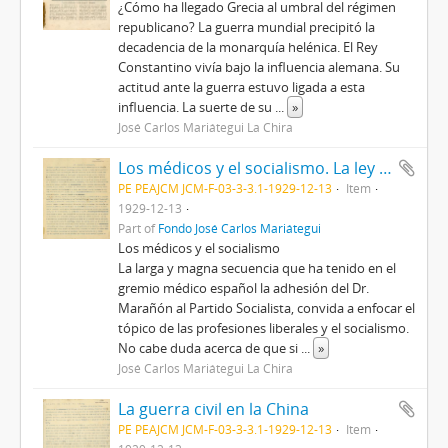
¿Cómo ha llegado Grecia al umbral del régimen
republicano? La guerra mundial precipitó la
decadencia de la monarquía helénica. El Rey
Constantino vivía bajo la influencia alemana. Su
actitud ante la guerra estuvo ligada a esta
influencia. La suerte de su
...
»
José Carlos Mariátegui La Chira
Los médicos y el socialismo. La ley marcial en Haití
PE PEAJCM JCM-F-03-3-3.1-1929-12-13
Item
1929-12-13
Part of
Fondo José Carlos Mariátegui
Los médicos y el socialismo
La larga y magna secuencia que ha tenido en el
gremio médico español la adhesión del Dr.
Marañón al Partido Socialista, convida a enfocar el
tópico de las profesiones liberales y el socialismo.
No cabe duda acerca de que si
...
»
José Carlos Mariátegui La Chira
La guerra civil en la China
PE PEAJCM JCM-F-03-3-3.1-1929-12-13
Item