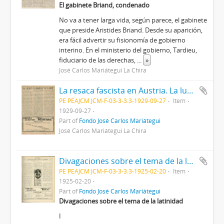
El gabinete Briand, condenado
No va a tener larga vida, según parece, el gabinete
que preside Aristides Briand. Desde su aparición,
era fácil advertir su fisionomía de gobierno
interino. En el ministerio del gobierno, Tardieu,
fiduciario de las derechas,
...
»
José Carlos Mariátegui La Chira
La resaca fascista en Austria. La lucha eleccionaria en México [Recorte de prensa]
PE PEAJCM JCM-F-03-3-3.3-1929-09-27
Item
1929-09-27
Part of
Fondo José Carlos Mariátegui
José Carlos Mariátegui La Chira
Divagaciones sobre el tema de la latinidad [Recorte de prensa]
PE PEAJCM JCM-F-03-3-3.3-1925-02-20
Item
1925-02-20
Part of
Fondo José Carlos Mariátegui
Divagaciones sobre el tema de la latinidad
I