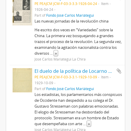
PE PEAJCM JCM-F-03-3-3.3-1926-04-24
Item
1926-04-24
Part of
Fondo José Carlos Mariátegui
Las nuevas jornadas de la revolución china
He escrito dos veces en “Variedades” sobre la
China. La primera vez bosquejando a grandes
trazos el proceso de la revolución. La segunda vez,
examinando la agitación nacionalista contra los
diversos
...
»
José Carlos Mariátegui La Chira
El duelo de la política de Locarno o de la Sociedad de las Naciones
PE PEAJCM JCM-F-03-3-3.1-1929-10-09
Item
1929-10-09
Part of
Fondo José Carlos Mariátegui
Los estadistas, los parlamentarios más conspicuos
de Occidente han despedido a su colega el Dr.
Gustavo Stresseman con palabras emocionadas.
El elogio de Stresseman ha desbordado del
protocolo. Stresseman era un hombre de Estado
que desempeñaba con arte
...
»
José Carlos Mariátegui La Chira