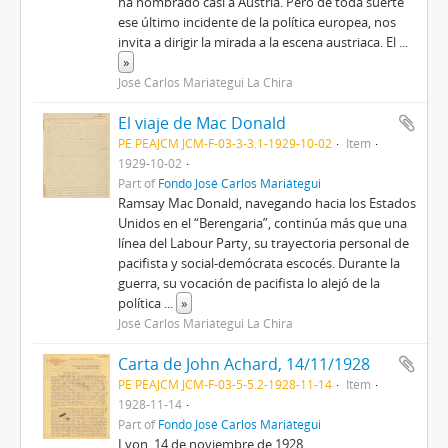
ha nombrado casi a Austria. Pero de toda suerte
ese último incidente de la política europea, nos
invita a dirigir la mirada a la escena austriaca. El
...
»
José Carlos Mariátegui La Chira
El viaje de Mac Donald
PE PEAJCM JCM-F-03-3-3.1-1929-10-02
Item
1929-10-02
Part of
Fondo José Carlos Mariátegui
Ramsay Mac Donald, navegando hacia los Estados
Unidos en el “Berengaria”, continúa más que una
línea del Labour Party, su trayectoria personal de
pacifista y social-demócrata escocés. Durante la
guerra, su vocación de pacifista lo alejó de la
política
...
»
José Carlos Mariátegui La Chira
Carta de John Achard, 14/11/1928
PE PEAJCM JCM-F-03-5-5.2-1928-11-14
Item
1928-11-14
Part of
Fondo José Carlos Mariátegui
Lyon, 14 de noviembre de 1928