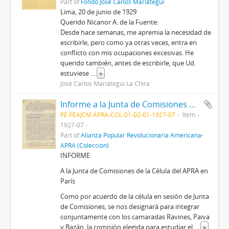
Part of
Fondo José Carlos Mariátegui
Lima, 20 de junio de 1929
Querido Nicanor A. de la Fuente:
Desde hace semanas, me apremia la necesidad de
escribirle, pero como ya otras veces, entra en
conflicto con mis ocupaciones excesivas. He
querido también, antes de escribirle, que Ud.
estuviese
...
»
José Carlos Mariátegui La Chira
Informe a la Junta de Comisiones de la Célula del APRA en París, [7/1927]
PE PEAJCM APRA-COL-01-02-01-1927-07
Item
1927-07
Part of
Alianza Popular Revolucionaria Americana-
APRA (Colección)
INFORME
A la Junta de Comisiones de la Célula del APRA en
París
Como por acuerdo de la célula en sesión de Junta
de Comisiones, se nos designará para integrar
conjuntamente con los camaradas Ravines, Paiva
y Bazán, la comisión elegida para estudiar el
...
»