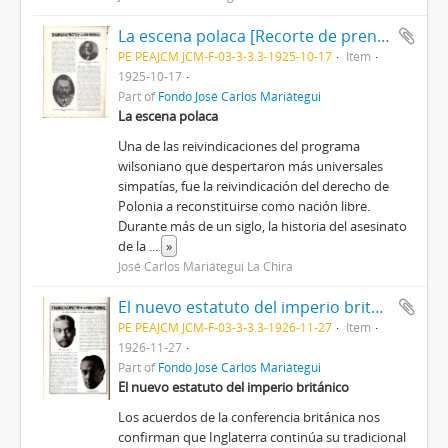
La escena polaca [Recorte de prensa]
PE PEAJCM JCM-F-03-3-3.3-1925-10-17
Item
1925-10-17
Part of
Fondo José Carlos Mariátegui
La escena polaca
Una de las reivindicaciones del programa
wilsoniano que despertaron más universales
simpatías, fue la reivindicación del derecho de
Polonia a reconstituirse como nación libre.
Durante más de un siglo, la historia del asesinato
de la
...
»
José Carlos Mariátegui La Chira
El nuevo estatuto del imperio británico [Recorte de prensa]
PE PEAJCM JCM-F-03-3-3.3-1926-11-27
Item
1926-11-27
Part of
Fondo José Carlos Mariátegui
El nuevo estatuto del imperio británico
Los acuerdos de la conferencia británica nos
confirman que Inglaterra continúa su tradicional