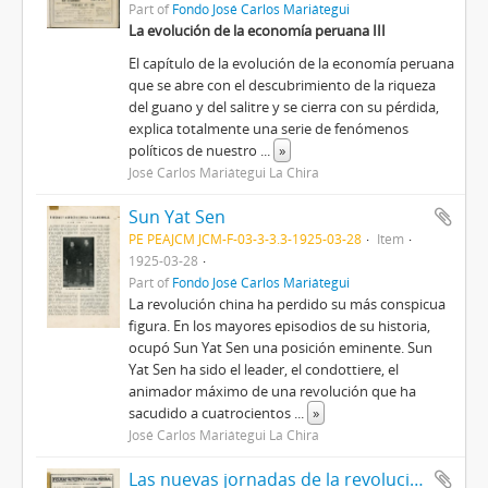
Part of
Fondo José Carlos Mariátegui
La evolución de la economía peruana III
El capítulo de la evolución de la economía peruana
que se abre con el descubrimiento de la riqueza
del guano y del salitre y se cierra con su pérdida,
explica totalmente una serie de fenómenos
políticos de nuestro
...
»
José Carlos Mariátegui La Chira
Sun Yat Sen
PE PEAJCM JCM-F-03-3-3.3-1925-03-28
Item
1925-03-28
Part of
Fondo José Carlos Mariátegui
La revolución china ha perdido su más conspicua
figura. En los mayores episodios de su historia,
ocupó Sun Yat Sen una posición eminente. Sun
Yat Sen ha sido el leader, el condottiere, el
animador máximo de una revolución que ha
sacudido a cuatrocientos
...
»
José Carlos Mariátegui La Chira
Las nuevas jornadas de la revolución china