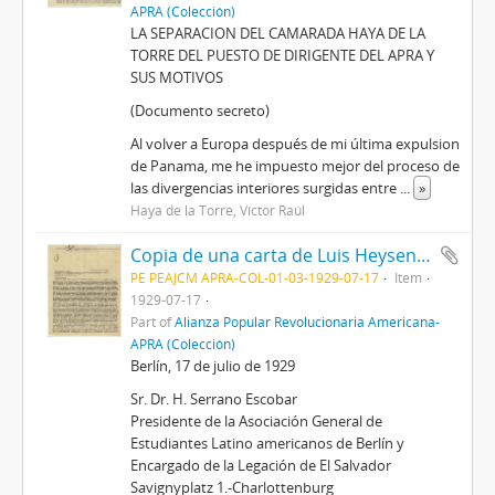
APRA (Colección)
LA SEPARACION DEL CAMARADA HAYA DE LA
TORRE DEL PUESTO DE DIRIGENTE DEL APRA Y
SUS MOTIVOS
(Documento secreto)
Al volver a Europa después de mi última expulsion
de Panama, me he impuesto mejor del proceso de
las divergencias interiores surgidas en­tre
...
»
Haya de la Torre, Víctor Raúl
Copia de una carta de Luis Heysen a Héctor Serrano Escobar, 17/7/1929
PE PEAJCM APRA-COL-01-03-1929-07-17
Item
1929-07-17
Part of
Alianza Popular Revolucionaria Americana-
APRA (Colección)
Berlín, 17 de julio de 1929
Sr. Dr. H. Serrano Escobar
Presidente de la Asociación General de
Estudiantes Latino americanos de Berlín y
Encargado de la Legación de El Salvador
Savignyplatz 1.-Charlottenburg