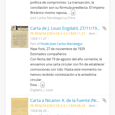
política de compromiso. La transacción, la
conciliación son su fórmula predilecta. El Imperio
Británico mismo reposa,
...
»
José Carlos Mariátegui La Chira
Carta de J. Louis Engdahl, 27/11/1929
PE PEAJCM JCM-F-03-5-5.2-1929-11-27
Item
1929-11-27
Part of
Fondo José Carlos Mariátegui
New York, 27 de noviembre de 1929
Estimados compañeros:
Con fecha del 19 de agosto del año corriente, le
enviamos una carta circular con fin de establecer
connociones con Uds. Hasta este momento no
hemos recibido contestación a la antedicha
circular.
Esta
...
»
Engdahl, J. Louis
Carta a Nicanor A. de la Fuente (Nixa), 20/6/1929
PE PEAJCM JCM-F-03-5-5.1-1929-06-20
Item
1929-06-20