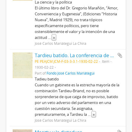
La ciencia y la política
El último libro del Dr. Gregorio Marañón, “Amor,
Conveniencia y Eugenesia”, (Ediciones “Historia
Nueva”, Madrid 1929), no trata tópicos
específicamente políticos, pero tiene
ostensiblemente el valor y la intención de una
actitud
...
»
José Carlos Mariátegui La Chira
Tardieu batido. La conferencia de Londres.
PE PEAJCM JCM-F-03-3-3.1-1930-02-22
Item
1930-02-22
Part of
Fondo José Carlos Mariátegui
Tadieu batido
Cuando un gabinete es la estrecha mayoría de la
combinación Tardieu-Briand, no es posible
sorprenderse de que caiga de improviso, batido
por un veto adverso del parlamento en una
cuestión secundaria. Se asignaba,
prematuramente, a Tardieu la
...
»
José Carlos Mariátegui La Chira