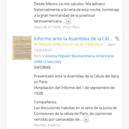
Desde México va mis saludos. Me adhiero
fraternalmente a la cena de esta noche, homenaje
a la gran hermandad de la juventud
latinoamericana
...
»
Haya de la Torre, Víctor Raúl
Informe ante la Asamblea de la Célula del Apra en París, 1/9/1928
PE PEAJCM APRA-COL-01-02-01-1928-09-01
Item
1928-09-01
Part of
Alianza Popular Revolucionaria Americana-
APRA (Colección)
INFORME
Presentado ante la Asamblea de la Célula del Apra
en París
(Ampliación del Informe del 1 de septiembre de
1928)
Compañeros:
Las discusiones habidas en el seno de la Junta de
Comisiones de la célula de París, las opiniones
vertidas por camaradas de
...
»
Ravines, Eudocio