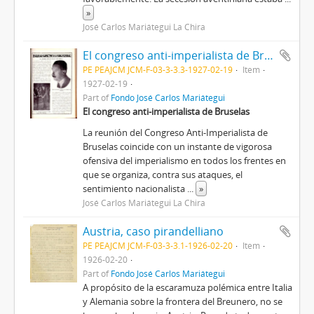
»
José Carlos Mariátegui La Chira
El congreso anti-imperialista de Bruselas [Recorte de prensa]
PE PEAJCM JCM-F-03-3-3.3-1927-02-19
Item
1927-02-19
Part of
Fondo José Carlos Mariátegui
El congreso anti-imperialista de Bruselas
La reunión del Congreso Anti-Imperialista de
Bruselas coincide con un instante de vigorosa
ofensiva del imperialismo en todos los frentes en
que se organiza, contra sus ataques, el
sentimiento nacionalista
...
»
José Carlos Mariátegui La Chira
Austria, caso pirandelliano
PE PEAJCM JCM-F-03-3-3.1-1926-02-20
Item
1926-02-20
Part of
Fondo José Carlos Mariátegui
A propósito de la escaramuza polémica entre Italia
y Alemania sobre la frontera del Breunero, no se