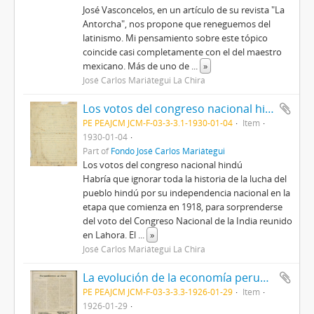
José Vasconcelos, en un artículo de su revista "La
Antorcha", nos propone que reneguemos del
latinismo. Mi pensamiento sobre este tópico
coincide casi completamente con el del maestro
mexicano. Más de uno de
...
»
José Carlos Mariátegui La Chira
Los votos del congreso nacional hindú. El gobierno de Nanking contra la extraterritorialidad
PE PEAJCM JCM-F-03-3-3.1-1930-01-04
Item
1930-01-04
Part of
Fondo José Carlos Mariátegui
Los votos del congreso nacional hindú
Habría que ignorar toda la historia de la lucha del
pueblo hindú por su independencia nacional en la
etapa que comienza en 1918, para sorprenderse
del voto del Congreso Nacional de la India reunido
en Lahora. El
...
»
José Carlos Mariátegui La Chira
La evolución de la economía peruana III [Recorte de prensa]
PE PEAJCM JCM-F-03-3-3.3-1926-01-29
Item
1926-01-29