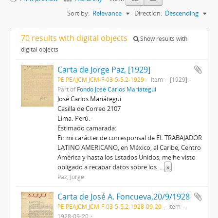
Sort by:
Relevance
Direction:
Descending
70 results with digital objects
Show results with
digital objects
Carta de Jorge Paz, [1929]
PE PEAJCM JCM-F-03-5-5.2-1929
Item
[1929]
Part of
Fondo José Carlos Mariátegui
José Carlos Mariátegui
Casilla de Correo 2107
Lima.-Perú.-
Estimado camarada:
En mi carácter de corresponsal de EL TRABAJADOR
LATINO AMERICANO, en México, al Caribe, Centro
América y hasta los Estados Unidos, me he visto
obligado a recabar datos sobre los
...
»
Paz, Jorge
Carta de José A. Foncueva,20/9/1928
PE PEAJCM JCM-F-03-5-5.2-1928-09-20
Item
1928-09-20