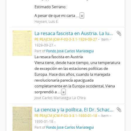
Estimado Serrano:
A pesar de que mi carta
...
»
Heysen, Luis E.
La resaca fascista en Austria. La lucha eleccionaria en México.
PE PEAJCM JCM-F-03-3-3.1-1929-09-27
Item
1929-09-27
Part of
Fondo José Carlos Mariátegui
La resaca fascista en Austria
Viena tiene, desde hace tiempo, una temperatura
de excepción en las estaciones políticas de
Europa. Hace dos años, cuando la marejada
revolucionaria parecía apaciguada
completamente en la Europa occidental, Viena
sorprendió a
...
»
José Carlos Mariátegui La Chira
La ciencia y la política. El Dr. Schacht y el plan Young. La república de Mongolia
PE PEAJCM JCM-F-03-3-3.1-1930-01-18
Item
1930-01-18
Part of
Fondo José Carlos Mariátegui