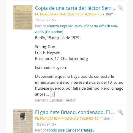
Copia de una carta de Héctor Serrano Escobar a Luis Heysen
PE PEAJCM APRA-COL-01-03-1929-07-15
Item
1929-07-15
Part of
Alianza Popular Revolucionaria Americana-
APRA (Colección)
Berlín, 15 de julio de 1929
Sr. Ing. Don
Luis E. Heysen
Roschorts, 17. Charlottenburg
Estimado Heysen:
Dispénseme que no haya podido contestarle
inmediatamente su interesante carta del 10, como
hubiese querido, por falta de tiempo. Pero lo hago
ahora
...
»
Serrano Escobar, Héctor
El gabinete Briand, condenado. El segundo Congreso Mundial de la Liga contra el Imperialismo. La amenaza guerrera en la Manchuria [Recorte de Prensa]
PE PEAJCM JCM-F-03-3-3.3-1929-09-13
Item
1929-09-13
Part of
Fondo José Carlos Mariátegui