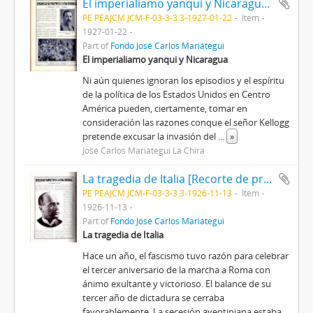
El imperialiamo yanqui y Nicaragua [Recorte de prensa]
PE PEAJCM JCM-F-03-3-3.3-1927-01-22
Item
1927-01-22
Part of
Fondo José Carlos Mariátegui
El imperialiamo yanqui y Nicaragua
Ni aún quienes ignoran los episodios y el espíritu
de la política de los Estados Unidos en Centro
América pueden, ciertamente, tomar en
consideración las razones conque el señor Kellogg
pretende excusar la invasión del
...
»
José Carlos Mariátegui La Chira
La tragedia de Italia [Recorte de prensa]
PE PEAJCM JCM-F-03-3-3.3-1926-11-13
Item
1926-11-13
Part of
Fondo José Carlos Mariátegui
La tragedia de Italia
Hace un año, el fascismo tuvo razón para celebrar
el tercer aniversario de la marcha a Roma con
ánimo exultante y victorioso. El balance de su
tercer año de dictadura se cerraba
favorablemente. La secesión aventiniana estaba
...