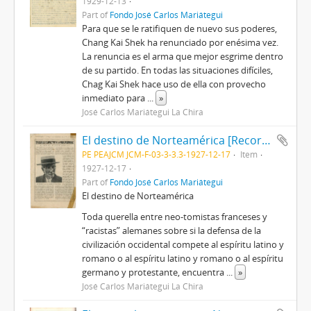
1929-12-13
Part of
Fondo José Carlos Mariátegui
Para que se le ratifiquen de nuevo sus poderes,
Chang Kai Shek ha renunciado por enésima vez.
La renuncia es el arma que mejor esgrime dentro
de su partido. En todas las situaciones difíciles,
Chag Kai Shek hace uso de ella con provecho
inmediato para
...
»
José Carlos Mariátegui La Chira
El destino de Norteamérica [Recorte]
PE PEAJCM JCM-F-03-3-3.3-1927-12-17
Item
1927-12-17
Part of
Fondo José Carlos Mariátegui
El destino de Norteamérica
Toda querella entre neo-tomistas franceses y
“racistas” alemanes sobre si la defensa de la
civilización occidental compete al espíritu latino y
romano o al espíritu latino y romano o al espíritu
germano y protestante, encuentra
...
»
José Carlos Mariátegui La Chira