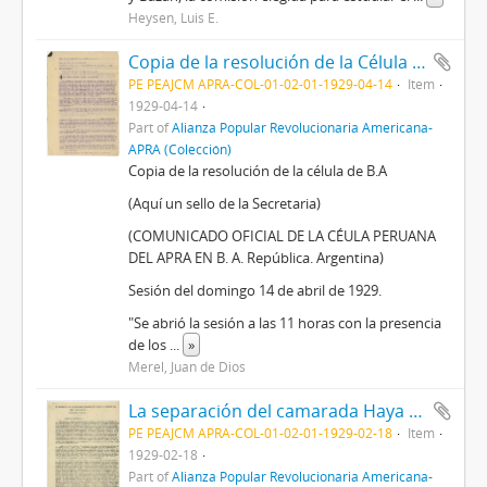
Heysen, Luis E.
Copia de la resolución de la Célula Peruana del APRA en Buenos Aires, 14/4/1929
PE PEAJCM APRA-COL-01-02-01-1929-04-14
Item
1929-04-14
Part of
Alianza Popular Revolucionaria Americana-
APRA (Colección)
Copia de la resolución de la célula de B.A
(Aquí un sello de la Secretaria)
(COMUNICADO OFICIAL DE LA CÉULA PERUANA
DEL APRA EN B. A. República. Argentina)
Sesión del domingo 14 de abril de 1929.
"Se abrió la sesión a las 11 horas con la presencia
de los
...
»
Merel, Juan de Dios
La separación del camarada Haya de la Torre del puesto de dirigente del APRA y sus motivos, 18/2/1929
PE PEAJCM APRA-COL-01-02-01-1929-02-18
Item
1929-02-18
Part of
Alianza Popular Revolucionaria Americana-