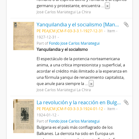
germano y protestante, encuentra
...
»
José Carlos Mariátegui La Chira
Yanquilandia y el socialismo [Manuscrito]
PE PEAJCM JCM-F-03-3-3.1-1927-12-31
Item
1927-12-31
Part of
Fondo José Carlos Mariátegui
Yanquilandia y el socialismo
El espectáculo de la potencia norteamericana
anima, a una crítica impresionista y superficial, a
acordar el crédito más ilimitado a la esperanza en
una fórmula yanqui de renacimiento capitalista,
que anule para siempre la
...
»
José Carlos Mariátegui La Chira
La revolución y la reacción en Bulgaria
PE PEAJCM JCM-F-03-3-3.3-1924-01-12
Item
1924-01-12
Part of
Fondo José Carlos Mariátegui
Bulgaria es el país más conflagrado de los
Balkanes. La derrota ha sido en Europa un