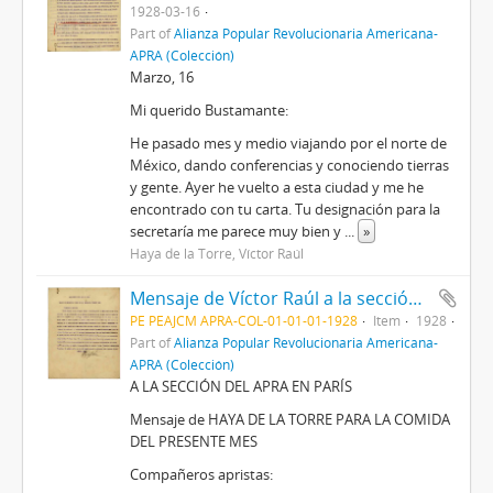
1928-03-16
Part of
Alianza Popular Revolucionaria Americana-
APRA (Colección)
Marzo, 16
Mi querido Bustamante:
He pasado mes y medio viajando por el norte de
México, dando conferencias y conociendo tierras
y gente. Ayer he vuelto a esta ciudad y me he
encontrado con tu carta. Tu designación para la
secretaría me parece muy bien y
...
»
Haya de la Torre, Víctor Raúl
Mensaje de Víctor Raúl a la sección del APRA en París
PE PEAJCM APRA-COL-01-01-01-1928
Item
1928
Part of
Alianza Popular Revolucionaria Americana-
APRA (Colección)
A LA SECCIÓN DEL APRA EN PARÍS
Mensaje de HAYA DE LA TORRE PARA LA COMIDA
DEL PRESENTE MES
Compañeros apristas: