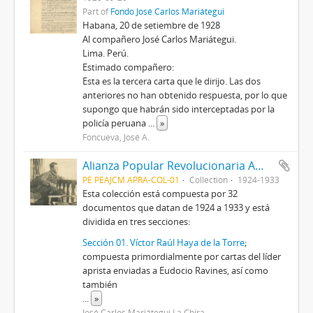
Part of
Fondo José Carlos Mariátegui
Habana, 20 de setiembre de 1928
Al compañero José Carlos Mariátegui.
Lima. Perú.
Estimado compañero:
Esta es la tercera carta que le dirijo. Las dos
anteriores no han obtenido respuesta, por lo que
supongo que habrán sido interceptadas por la
policía peruana
...
»
Foncueva, José A.
Alianza Popular Revolucionaria Americana-APRA (Colección)
PE PEAJCM APRA-COL-01
Collection
1924-1933
Esta colección está compuesta por 32
documentos que datan de 1924 a 1933 y está
dividida en tres secciones:
Sección 01. Víctor Raúl Haya de la Torre
;
compuesta primordialmente por cartas del líder
aprista enviadas a Eudocio Ravines, así como
también
...
»
José Carlos Mariátegui La Chira