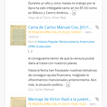
Durante un año y cinco meses mi trabajo por el
Apra ha sido infatigable tanto en los EE.UU como
en México y Centro América.
...
»
Haya de la Torre, Víctor Raúl
Carta de Carlos Manuel Cox, [01/1929]
PE PEAJCM APRA-COL-01-02-02-1929-01
Item
1929-01
Part of
Alianza Popular Revolucionaria Americana-
APRA (Colección)
(...)
el consiguiente temor de que la censura postal
diera al traste con nuestros planes.
Hasta la fecha han fracasado nuestras tentativas
de conseguir ayuda financiera, malgrado lo
ofrecimientos mencionados anteriormente. Aún
más, la situación política
...
»
Cox, Carlos Manuel
Mensaje de Víctor Raúl a la juventud y al pueblo cuzqueños, 2/10/1926
PE PEAJCM APRA-COL-01-02-01-1926-10-02
Item