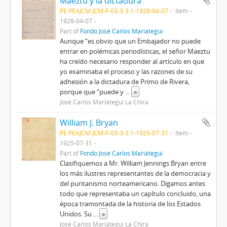
Maeztu y la dictadura
PE PEAJCM JCM-F-03-3-3.1-1928-04-07
Item
1928-04-07
Part of
Fondo José Carlos Mariátegui
Aunque “es obvio que un Embajador no puede
entrar en polémicas periodísticas, el señor Maeztu
ha creído necesario responder al artículo en que
yo examinaba el proceso y las razones de su
adhesión a la dictadura de Primo de Rivera,
porque que “puede y
...
»
José Carlos Mariátegui La Chira
William J. Bryan
PE PEAJCM JCM-F-03-3-3.1-1925-07-31
Item
1925-07-31
Part of
Fondo José Carlos Mariátegui
Clasifiquemos a Mr. William Jennings Bryan entre
los más ilustres representantes de la democracia y
del puritanismo norteamericano. Digamos antes
todo que representaba un capítulo concluido, una
época tramontada de la historia de los Estados
Unidos. Su
...
»
José Carlos Mariátegui La Chira