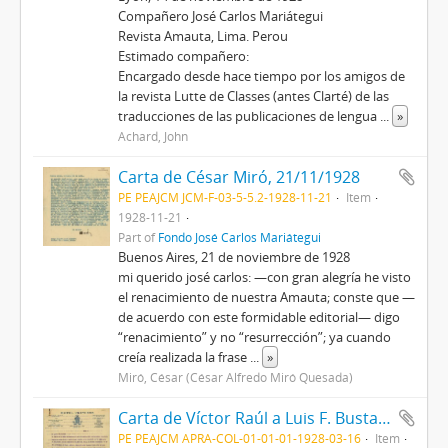
Compañero José Carlos Mariátegui
Revista Amauta, Lima. Perou
Estimado compañero:
Encargado desde hace tiempo por los amigos de
la revista Lutte de Classes (antes Clarté) de las
traducciones de las publicaciones de lengua
...
»
Achard, John
Carta de César Miró, 21/11/1928
PE PEAJCM JCM-F-03-5-5.2-1928-11-21
Item
1928-11-21
Part of
Fondo José Carlos Mariátegui
Buenos Aires, 21 de noviembre de 1928
mi querido josé carlos: —con gran alegría he visto
el renacimiento de nuestra Amauta; conste que —
de acuerdo con este formidable editorial— digo
“renacimiento” y no “resurrección”; ya cuando
creía realizada la frase
...
»
Miró, César (César Alfredo Miró Quesada)
Carta de Víctor Raúl a Luis F. Bustamante, 16/03/1928
PE PEAJCM APRA-COL-01-01-01-1928-03-16
Item