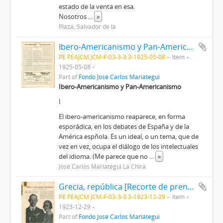
estado de la venta en esa.
Nosotros
...
»
Plaza, Salvador de la
Ibero-Americanismo y Pan-Americanismo [Recorte de Prensa]
PE PEAJCM JCM-F-03-3-3.3-1925-05-08
Item
1925-05-08
Part of
Fondo José Carlos Mariátegui
Ibero-Americanismo y Pan-Americanismo
I
El ibero-americanismo reaparece, en forma
esporádica, en los debates de España y de la
América espñola. Es un ideal, o un tema, que de
vez en vez, ocupa el diálogo de los intelectuales
del idioma. (Me parece que no
...
»
José Carlos Mariátegui La Chira
Grecia, república [Recorte de prensa]
PE PEAJCM JCM-F-03-3-3.3-1923-12-29
Item
1923-12-29
Part of
Fondo José Carlos Mariátegui