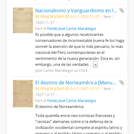
Nacionalismo y Vanguardismo en la ideología política
PE PEAJCM JCM-F-03-3-3.1-1925-11-27
Item
1925-11-27
Part of
Fondo José Carlos Mariátegui
Es posible que a algunos recalcitrantes
conservadores de incontestable buena fe los haga
sonreír la aserción de que lo más peruano, lo más
nacional del Perú contemporáneo es el
sentimiento de la nueva generación. Esta es, sin
embargo, una de las verdades
...
»
José Carlos Mariátegui La Chira
El destino de Norteamérica [Manuscrito]
PE PEAJCM JCM-F-03-3-3.1-1927-12-17
Item
1927-12-17
Part of
Fondo José Carlos Mariátegui
El destino de Norteamérica
Toda querella entre neo-tomistas franceses y
“racistas” alemanes sobre si la defensa de la
civilización occidental compete al espíritu latino y
romano o al espíritu latino y romano o al espíritu