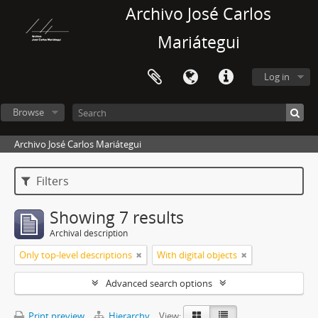
Archivo José Carlos
Mariátegui
Log in
Browse
Archivo José Carlos Mariátegui
Filters
Showing 7 results
Archival description
Only top-level descriptions
With digital objects
Advanced search options
Print preview
Hierarchy
View: