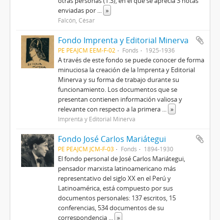
otras personas (1.3), en el que se aprecia 3 notas
enviadas por
...
»
Falcón, César
Fondo Imprenta y Editorial Minerva
PE PEAJCM EEM-F-02
Fonds
1925-1936
A través de este fondo se puede conocer de forma
minuciosa la creación de la Imprenta y Editorial
Minerva y su forma de trabajo durante su
funcionamiento. Los documentos que se
presentan contienen información valiosa y
relevante con respecto a la primera
...
»
Imprenta y Editorial Minerva
Fondo José Carlos Mariátegui
PE PEAJCM JCM-F-03
Fonds
1894-1930
El fondo personal de José Carlos Mariátegui,
pensador marxista latinoamericano más
representativo del siglo XX en el Perú y
Latinoamérica, está compuesto por sus
documentos personales: 137 escritos, 15
conferencias, 534 documentos de su
correspondencia
...
»