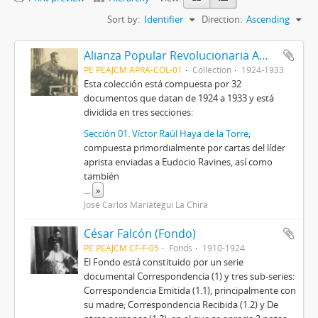
Sort by:
Identifier
Direction:
Ascending
Alianza Popular Revolucionaria Americana-APRA (Colección)
PE PEAJCM APRA-COL-01
Collection
1924-1933
Esta colección está compuesta por 32
documentos que datan de 1924 a 1933 y está
dividida en tres secciones:
Sección 01. Víctor Raúl Haya de la Torre
;
compuesta primordialmente por cartas del líder
aprista enviadas a Eudocio Ravines, así como
también
...
»
José Carlos Mariátegui La Chira
César Falcón (Fondo)
PE PEAJCM CF-F-05
Fonds
1910-1924
El Fondo está constituido por un serie
documental Correspondencia (1) y tres sub-series:
Correspondencia Emitida (1.1), principalmente con
su madre; Correspondencia Recibida (1.2) y De