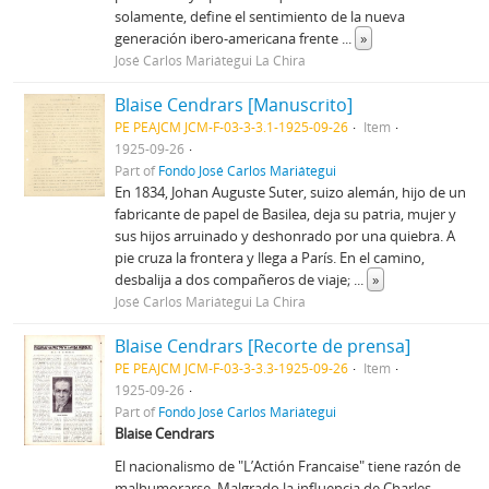
solamente, define el sentimiento de la nueva
generación ibero-americana frente
...
»
José Carlos Mariátegui La Chira
Blaise Cendrars [Manuscrito]
PE PEAJCM JCM-F-03-3-3.1-1925-09-26
Item
1925-09-26
Part of
Fondo José Carlos Mariátegui
En 1834, Johan Auguste Suter, suizo alemán, hijo de un
fabricante de papel de Basilea, deja su patria, mujer y
sus hijos arruinado y deshonrado por una quiebra. A
pie cruza la frontera y llega a París. En el camino,
desbalija a dos compañeros de viaje;
...
»
José Carlos Mariátegui La Chira
Blaise Cendrars [Recorte de prensa]
PE PEAJCM JCM-F-03-3-3.3-1925-09-26
Item
1925-09-26
Part of
Fondo José Carlos Mariátegui
Blaise Cendrars
El nacionalismo de "L’Actión Francaise" tiene razón de
malhumorarse. Malgrado la influencia de Charles