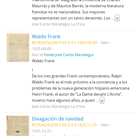
Maurrás y de Maurice Barrés, la moderna literatura
francesa no es nacionalista. Sus mayores
representantes son un tanto deracinés. Los
...
»
José Carlos Mariátegui La Chira
Waldo Frank
PE PEAJCM JCM-F-03-3-3.1-1925-09-00
Item
1925-09-00
Part of
Fondo José Carlos Mariátegui
Waldo Frank
I
De los tres grandes Frank contemporáneos, Ralph
Waldo Frank es el más próximo a la conciencia y a los
problemas de la nueva generación hispano-americana.
Henri Frank, el autor de “La Dame devant L’Arche”,
muerto hace algunos años, a quien
...
»
José Carlos Mariátegui La Chira
Divagación de navidad
PE PEAJCM JCM-F-03-3-3.3-1925-12-25
Item
1925-12-25