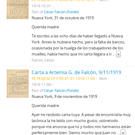
1919-10-31
Part of
César Falcón (Fondo)
Nueva York, 31 de octubre de 1919
Querida madre:
Te escribo a las ocho días de haber llegado a Nueva
York. Antes lo hubiera hecho, pero la falta de barcos,
ocasionada por la huelga de los trabajadores de los
muelles, había hecho que mi carta llegara a ti
...
»
Falcón, César
Carta a Artemia G. de Falcón, 9/11/1919
PE PEAJCM CF-F-05-01-01-1919-11-09
Item
1919-11-09
Part of
César Falcón (Fondo)
Nueva York, 9 de noviembre de 1919
Querida madre:
Ayer he recibido carta tuya. A pesar de encontrarla muy
lacónica la he leído con mucho gusto, sobretodo
porque me anuncia que tú y todos mis hermanos están
perfectamente bien. Siento mucho que Juan no
...
»