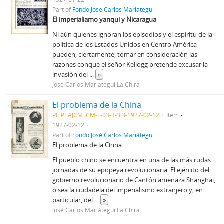
Part of
Fondo José Carlos Mariátegui
El imperialiamo yanqui y Nicaragua
Ni aún quienes ignoran los episodios y el espíritu de la
política de los Estados Unidos en Centro América
pueden, ciertamente, tomar en consideración las
razones conque el señor Kellogg pretende excusar la
invasión del
...
»
José Carlos Mariátegui La Chira
El problema de la China
PE PEAJCM JCM-F-03-3-3.3-1927-02-12
Item
1927-02-12
Part of
Fondo José Carlos Mariátegui
El problema de la China
El pueblo chino se encuentra en una de las más rudas
jornadas de su epopeya revolucionaria. El ejército del
gobierno revolucionario de Cantón amenaza Shanghai,
o sea la ciudadela del imperialismo extranjero y, en
particular, del
...
»
José Carlos Mariátegui La Chira