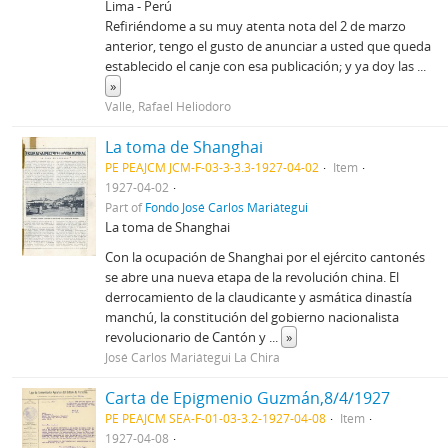
Lima - Perú
Refiriéndome a su muy atenta nota del 2 de marzo
anterior, tengo el gusto de anunciar a usted que queda
establecido el canje con esa publicación; y ya doy las
...
»
Valle, Rafael Heliodoro
La toma de Shanghai
PE PEAJCM JCM-F-03-3-3.3-1927-04-02
Item
1927-04-02
Part of
Fondo José Carlos Mariátegui
La toma de Shanghai
Con la ocupación de Shanghai por el ejército cantonés
se abre una nueva etapa de la revolución china. El
derrocamiento de la claudicante y asmática dinastía
manchú, la constitución del gobierno nacionalista
revolucionario de Cantón y
...
»
José Carlos Mariátegui La Chira
Carta de Epigmenio Guzmán,8/4/1927
PE PEAJCM SEA-F-01-03-3.2-1927-04-08
Item
1927-04-08