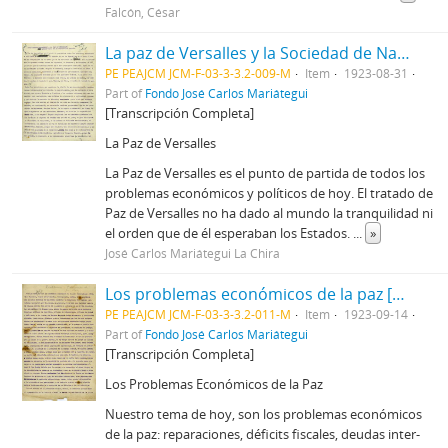
Falcón, César
La paz de Versalles y la Sociedad de Naciones [Manuscrito]
PE PEAJCM JCM-F-03-3-3.2-009-M
Item
1923-08-31
Part of
Fondo José Carlos Mariátegui
[Transcripción Completa]
La Paz de Versalles
La Paz de Versalles es el punto de partida de todos los
problemas económicos y políticos de hoy. El tratado de
Paz de Versalles no ha dado al mundo la tranquilidad ni
el orden que de él esperaban los Estados.
...
»
José Carlos Mariátegui La Chira
Los problemas económicos de la paz [Manuscrito]
PE PEAJCM JCM-F-03-3-3.2-011-M
Item
1923-09-14
Part of
Fondo José Carlos Mariátegui
[Transcripción Completa]
Los Problemas Económicos de la Paz
Nuestro tema de hoy, son los problemas económicos
de la paz: reparaciones, déficits fiscales, deudas inter-