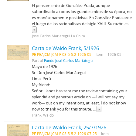
El pensamiento de González Prada, aunque
subordinado a todos los grandes mitos de su época, no
es monótonamente positivista. En González Prada arde
el fuego de los racionalistas del siglo XVIII. Su razón es
...
»
José Carlos Mariátegui La Chira
Carta de Waldo Frank, 5/1926
PE PEAJCM JCM-F-03-5-5.2-1926-05
Item
1926-05
Part of
Fondo José Carlos Mariátegui
Mayo de 1926
Sr. Don José Carlos Mariátegui
Lima, Perú.
My friend:
Señor Llanos has sent me the review containing your
splendid and generous article on —I will not say my
work— but on my intentions, at least. I do not know
how to thank you for this tribute.
...
»
Frank, Waldo
Carta de Waldo Frank, 25/7/1926
PE PEAJCM JCM-F-03-5-5.2-1926-07-25
Item