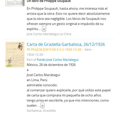
Un libro de Philippe Soupault
En Philippe Soupault, hasta ahora, me interesa más el
artista que la obra. Esto no quiere decir absolutamente
que la obra sea negligible. Los libros de Soupault nos
ofrecen siempre un gesto original e impávido de su
espíritu.
...
»
José Carlos Mariátegui La Chira
Carta de Graziella Garbalosa, 26/12/1926
PE PEAJCM JCM-F-03-5-5.2-1926-12-26
Item
1926-12-26
Part of
Fondo José Carlos Mariátegui
México, 26 de diciembre de 1926
a
José Carlos Mariátegui
en Lima, Perú
admirable conocido:
al comenzar quiero explicarle, por qué utilizo este papel
de carta que comprara mi pequeña de ocho años.
tengo prisa en escribirle, ya que mis intenciones, como
suelen
...
»
Garbalosa, Graziella