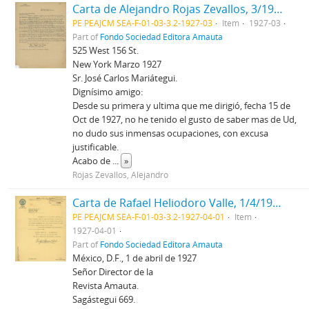
Carta de Alejandro Rojas Zevallos, 3/1927
PE PEAJCM SEA-F-01-03-3.2-1927-03
Item
1927-03
Part of
Fondo Sociedad Editora Amauta
525 West 156 St.
New York Marzo 1927
Sr. José Carlos Mariátegui.
Dignísimo amigo:
Desde su primera y ultima que me dirigió, fecha 15 de
Oct de 1927, no he tenido el gusto de saber mas de Ud,
no dudo sus inmensas ocupaciones, con excusa
justificable.
Acabo de
...
»
Rojas Zevallos, Alejandro
Carta de Rafael Heliodoro Valle, 1/4/1927
PE PEAJCM SEA-F-01-03-3.2-1927-04-01
Item
1927-04-01
Part of
Fondo Sociedad Editora Amauta
México, D.F., 1 de abril de 1927
Señor Director de la
Revista Amauta.
Sagástegui 669.