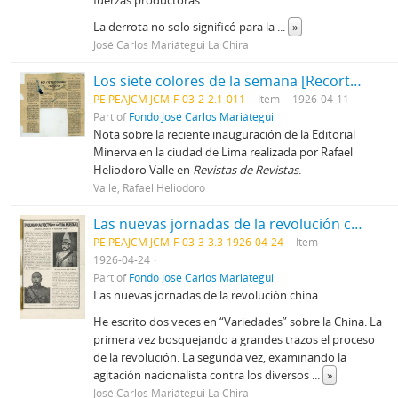
fuerzas productoras.
La derrota no solo significó para la
...
»
José Carlos Mariátegui La Chira
Los siete colores de la semana [Recorte de prensa]
PE PEAJCM JCM-F-03-2-2.1-011
Item
1926-04-11
Part of
Fondo José Carlos Mariátegui
Nota sobre la reciente inauguración de la Editorial
Minerva en la ciudad de Lima realizada por Rafael
Heliodoro Valle en
Revistas de Revistas
.
Valle, Rafael Heliodoro
Las nuevas jornadas de la revolución china
PE PEAJCM JCM-F-03-3-3.3-1926-04-24
Item
1926-04-24
Part of
Fondo José Carlos Mariátegui
Las nuevas jornadas de la revolución china
He escrito dos veces en “Variedades” sobre la China. La
primera vez bosquejando a grandes trazos el proceso
de la revolución. La segunda vez, examinando la
agitación nacionalista contra los diversos
...
»
José Carlos Mariátegui La Chira