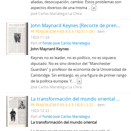
aliadas, desocupación, cambio. Estos problemas son
aspectos diversos de una misma
...
»
José Carlos Mariátegui La Chira
John Maynard Keynes [Recorte de prensa]
PE PEAJCM JCM-F-03-3-3.3-1923-11-24
Item
1923-11-24
Part of
Fondo José Carlos Mariátegui
John Maynard Keynes
Keynes no es leader, no es político, no es siquiera
diputado. No es sino director del "Manchester
Guardian" y profesor de economía de la Universidad de
Cambridge. Sin embargo, es una figura de primer rango
de la política europea. Y,
...
»
José Carlos Mariátegui La Chira
La transformación del mundo oriental [Recorte de prensa]
PE PEAJCM JCM-F-03-3-3.3-1923-12-22
Item
1923-12-22
Part of
Fondo José Carlos Mariátegui
La transformación del mundo oriental