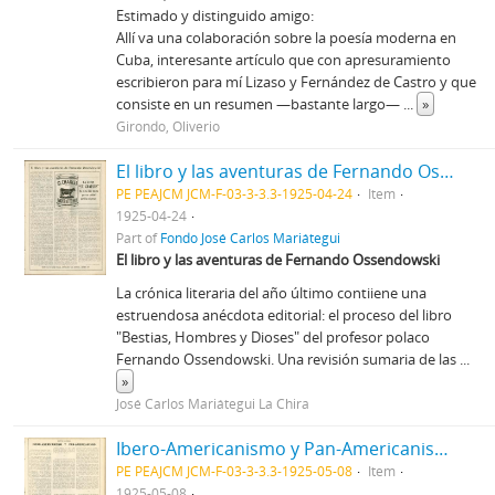
Estimado y distinguido amigo:
Allí va una colaboración sobre la poesía moderna en
Cuba, interesante artículo que con apresuramiento
escribieron para mí Lizaso y Fernández de Castro y que
consiste en un resumen —bastante largo—
...
»
Girondo, Oliverio
El libro y las aventuras de Fernando Ossendowski [Recorte de prensa]
PE PEAJCM JCM-F-03-3-3.3-1925-04-24
Item
1925-04-24
Part of
Fondo José Carlos Mariátegui
El libro y las aventuras de Fernando Ossendowski
La crónica literaria del año último contiiene una
estruendosa anécdota editorial: el proceso del libro
"Bestias, Hombres y Dioses" del profesor polaco
Fernando Ossendowski. Una revisión sumaria de las
...
»
José Carlos Mariátegui La Chira
Ibero-Americanismo y Pan-Americanismo [Recorte de Prensa]
PE PEAJCM JCM-F-03-3-3.3-1925-05-08
Item
1925-05-08