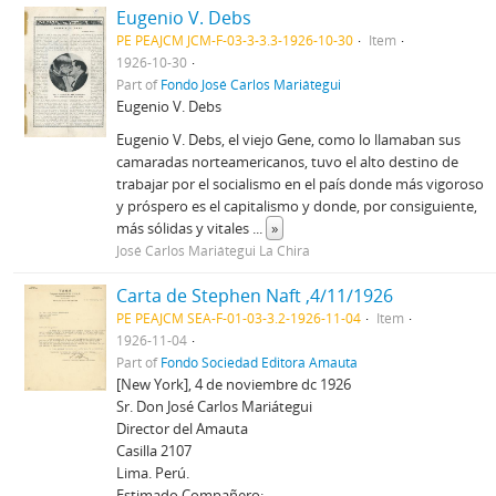
Eugenio V. Debs
PE PEAJCM JCM-F-03-3-3.3-1926-10-30
Item
1926-10-30
Part of
Fondo José Carlos Mariátegui
Eugenio V. Debs
Eugenio V. Debs, el viejo Gene, como lo llamaban sus
camaradas norteamericanos, tuvo el alto destino de
trabajar por el socialismo en el país donde más vigoroso
y próspero es el capitalismo y donde, por consiguiente,
más sólidas y vitales
...
»
José Carlos Mariátegui La Chira
Carta de Stephen Naft ,4/11/1926
PE PEAJCM SEA-F-01-03-3.2-1926-11-04
Item
1926-11-04
Part of
Fondo Sociedad Editora Amauta
[New York], 4 de noviembre dc 1926
Sr. Don José Carlos Mariátegui
Director del Amauta
Casilla 2107
Lima. Perú.
Estimado Compañero: