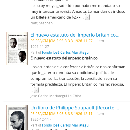
Le estoy muy agradecido por haberme mandado su
muy interesante revista Amauta. Le mandamos incluso
un billete americano de $2.––
...
»
Naft, Stephen
El nuevo estatuto del imperio británico [Recorte de prensa]
PE PEAJCM JCM-F-03-3-3.3-1926-11-27
Item
1926-11-27
Part of
Fondo José Carlos Mariátegui
El nuevo estatuto del imperio británico
Los acuerdos de la conferencia británica nos confirman
que Inglaterra continúa su tradicional política de
compromiso. La transacción, la conciliación son su
fórmula predilecta. El Imperio Británico mismo reposa,
...
»
José Carlos Mariátegui La Chira
Un libro de Philippe Soupault [Recorte de prensa]
PE PEAJCM JCM-F-03-3-3.3-1926-12-11
Item
1926-12-11
Part of
Fondo José Carlos Mariátegui