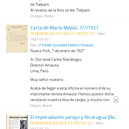
de Tlalpam
Al reverso de la foto se lee: Tlalpam
Osnaya, Pedro
Carta de María Mejías, 7/1/1927
PE PEAJCM SEA-F-01-03-3.2-1927-01-07
Item
1927-01-07
Part of
Fondo Sociedad Editora Amauta
Nueva York, 7 de enero de 1927
Sr. Don José Carlos Mariátegui,
Director Amauta,
Lima, Perú.
Muy señor nuestro:
Acaba de llegar a esta oficina el número 4 de su
importante revista Amauta. Hemos puesto dicha
revista en nuestra lista de canjes, y mucho nos
...
»
Mejías, María
El imperialiamo yanqui y Nicaragua [Recorte de prensa]
PE PEAJCM JCM-F-03-3-3.3-1927-01-22
Item
1927-01-22