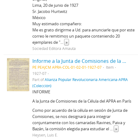
Lima, 20 de junio de 1927
Sr. Jacobo Hurtwitz
México
Muy estimado compañero:
Me es grato dirigirme a Ud. para anunciarle que por este
correo le remitimos un paquete conteniendo 20
ejemplares de "
...
»
Sociedad Editora Amauta
Informe a la Junta de Comisiones de la Célula del APRA en París, [7/1927]
PE PEAJCM APRA-COL-01-02-01-1927-07
Item
1927-07
Part of
Alianza Popular Revolucionaria Americana-APRA
(Colección)
INFORME
A la Junta de Comisiones de la Célula del APRA en París
Como por acuerdo de la célula en sesión de Junta de
Comisiones, se nos designará para integrar
conjuntamente con los camaradas Ravines, Paiva y
Bazán, la comisión elegida para estudiar el
...
»
Heysen, Luis E.