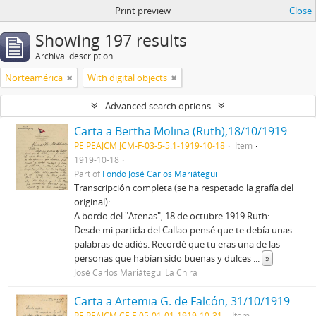
Print preview
Close
Showing 197 results
Archival description
Norteamérica
With digital objects
Advanced search options
Carta a Bertha Molina (Ruth),18/10/1919
PE PEAJCM JCM-F-03-5-5.1-1919-10-18
Item
1919-10-18
Part of
Fondo José Carlos Mariátegui
Transcripción completa (se ha respetado la grafía del
original):
A bordo del "Atenas", 18 de octubre 1919 Ruth:
Desde mi partida del Callao pensé que te debía unas
palabras de adiós. Recordé que tu eras una de las
personas que habían sido buenas y dulces
...
»
José Carlos Mariátegui La Chira
Carta a Artemia G. de Falcón, 31/10/1919
PE PEAJCM CF-F-05-01-01-1919-10-31
Item