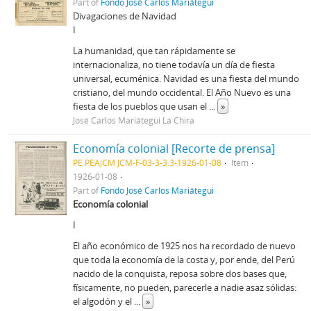
Part of
Fondo José Carlos Mariátegui
Divagaciones de Navidad
I
La humanidad, que tan rápidamente se
internacionaliza, no tiene todavía un día de fiesta
universal, ecuménica. Navidad es una fiesta del mundo
cristiano, del mundo occidental. El Año Nuevo es una
fiesta de los pueblos que usan el
...
»
José Carlos Mariátegui La Chira
Economía colonial [Recorte de prensa]
PE PEAJCM JCM-F-03-3-3.3-1926-01-08
Item
1926-01-08
Part of
Fondo José Carlos Mariátegui
Economía colonial
I
El año económico de 1925 nos ha recordado de nuevo
que toda la economía de la costa y, por ende, del Perú
nacido de la conquista, reposa sobre dos bases que,
físicamente, no pueden, parecerle a nadie asaz sólidas:
el algodón y el
...
»