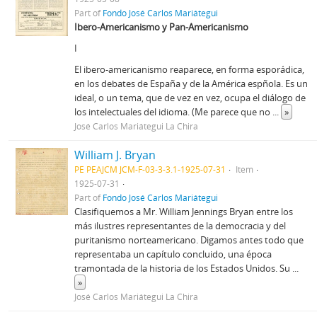
Part of
Fondo José Carlos Mariátegui
Ibero-Americanismo y Pan-Americanismo
I
El ibero-americanismo reaparece, en forma esporádica,
en los debates de España y de la América espñola. Es un
ideal, o un tema, que de vez en vez, ocupa el diálogo de
los intelectuales del idioma. (Me parece que no
...
»
José Carlos Mariátegui La Chira
William J. Bryan
PE PEAJCM JCM-F-03-3-3.1-1925-07-31
Item
1925-07-31
Part of
Fondo José Carlos Mariátegui
Clasifiquemos a Mr. William Jennings Bryan entre los
más ilustres representantes de la democracia y del
puritanismo norteamericano. Digamos antes todo que
representaba un capítulo concluido, una época
tramontada de la historia de los Estados Unidos. Su
...
»
José Carlos Mariátegui La Chira