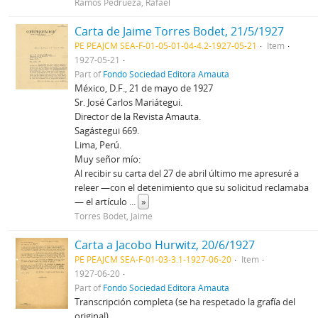
Ramos Pedrueza, Rafael
Carta de Jaime Torres Bodet, 21/5/1927
PE PEAJCM SEA-F-01-05-01-04-4.2-1927-05-21
Item
1927-05-21
Part of
Fondo Sociedad Editora Amauta
México, D.F., 21 de mayo de 1927
Sr. José Carlos Mariátegui.
Director de la Revista Amauta.
Sagástegui 669.
Lima, Perú.
Muy señor mío:
Al recibir su carta del 27 de abril último me apresuré a
releer —con el detenimiento que su solicitud reclamaba
— el artículo
...
»
Torres Bodet, Jaime
Carta a Jacobo Hurwitz, 20/6/1927
PE PEAJCM SEA-F-01-03-3.1-1927-06-20
Item
1927-06-20
Part of
Fondo Sociedad Editora Amauta
Transcripción completa (se ha respetado la grafía del
original)