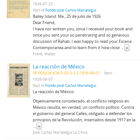
1926-07-25
Part of
Fondo José Carlos Mariátegui
Bailey Island. Me., 25 de julio de 1926
Dear Friend,
I have nor written you, since I received your book and
since you sent your so penetrating and so generous
discussion of Rahab. I was happy to read your Escena
Contemporanea and to learn from it how close
...
»
Frank, Waldo
La reacción de México
PE PEAJCM JCM-F-03-3-3.3-1926-08-07
Item
1926-08-07
Part of
Fondo José Carlos Mariátegui
La reacción de México
Objetivamente considerado, el conflicto religioso en
México resulta, en verdad, un conflicto político. Contra
el gobierno del general Calles, obligado a defender los
principios de la Revolución, insertados desde 1917 en la
...
»
José Carlos Mariátegui La Chira