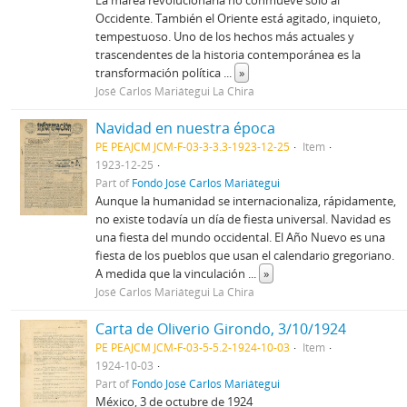
La marea revolucionaria no conmueve solo al
Occidente. También el Oriente está agitado, inquieto,
tempestuoso. Uno de los hechos más actuales y
trascendentes de la historia contemporánea es la
transformación política
...
»
José Carlos Mariátegui La Chira
Navidad en nuestra época
PE PEAJCM JCM-F-03-3-3.3-1923-12-25
Item
1923-12-25
Part of
Fondo José Carlos Mariátegui
Aunque la humanidad se internacionaliza, rápidamente,
no existe todavía un día de fiesta universal. Navidad es
una fiesta del mundo occidental. El Año Nuevo es una
fiesta de los pueblos que usan el calendario gregoriano.
A medida que la vinculación
...
»
José Carlos Mariátegui La Chira
Carta de Oliverio Girondo, 3/10/1924
PE PEAJCM JCM-F-03-5-5.2-1924-10-03
Item
1924-10-03
Part of
Fondo José Carlos Mariátegui
México, 3 de octubre de 1924