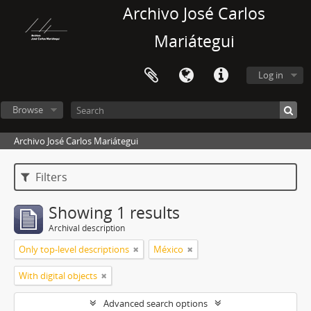
Archivo José Carlos
Mariátegui
Log in
Browse
Archivo José Carlos Mariátegui
Filters
Showing 1 results
Archival description
Only top-level descriptions
México
With digital objects
Advanced search options