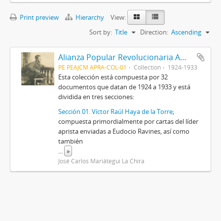
Print preview
Hierarchy
View:
Sort by:
Title
Direction:
Ascending
Alianza Popular Revolucionaria Americana-APRA (Colección)
PE PEAJCM APRA-COL-01
Collection
1924-1933
Esta colección está compuesta por 32
documentos que datan de 1924 a 1933 y está
dividida en tres secciones:
Sección 01. Víctor Raúl Haya de la Torre
;
compuesta primordialmente por cartas del líder
aprista enviadas a Eudocio Ravines, así como
también
...
»
José Carlos Mariátegui La Chira