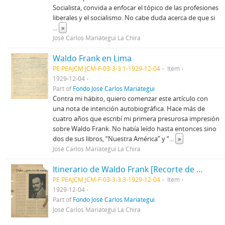
Socialista, convida a enfocar el tópico de las profesiones
liberales y el socialismo. No cabe duda acerca de que si
...
»
José Carlos Mariátegui La Chira
Waldo Frank en Lima
PE PEAJCM JCM-F-03-3-3.1-1929-12-04
Item
1929-12-04
Part of
Fondo José Carlos Mariátegui
Contra mi hábito, quiero comenzar este artículo con
una nota de intención autobiográfica. Hace más de
cuatro años que escribí mi primera presurosa impresión
sobre Waldo Frank. No había leído hasta entonces sino
dos de sus libros, “Nuestra América” y “
...
»
José Carlos Mariátegui La Chira
Itinerario de Waldo Frank [Recorte de prensa]
PE PEAJCM JCM-F-03-3-3.3-1929-12-04
Item
1929-12-04
Part of
Fondo José Carlos Mariátegui
José Carlos Mariátegui La Chira