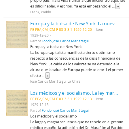
propio país ni a la vida humana que encuentro aquí. Me
es difícil hablar, y escribir. Ya está empezando el
...
»
Frank, Waldo
Europa y la bolsa de New York. La nueva generación española y la política
PE PEAJCM JCM-F-03-3-3.1-1929-12-20
Item
1929-12-20
Part of
Fondo José Carlos Mariátegui
Europa y la bolsa de New York
La Europa capitalista manifiesta cierto optimismo
respecto a las consecuencias de la crisis financiera de
New York. La caída de los valores se ha detenido a la
altura que la salud de Europa puede tolerar. I el primer
efecto
...
»
José Carlos Mariátegui La Chira
Los médicos y el socialismo. La ley marcial en Haití
PE PEAJCM JCM-F-03-3-3.1-1929-12-13
Item
1929-12-13
Part of
Fondo José Carlos Mariátegui
Los médicos y el socialismo
La larga y magna secuencia que ha tenido en el gremio
médico español la adhesión del Dr. Marañón al Partido