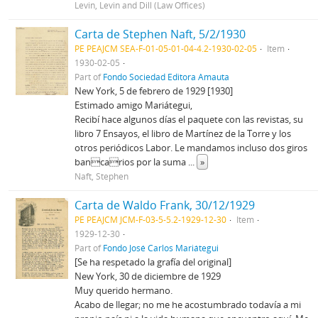
Levin, Levin and Dill (Law Offices)
Carta de Stephen Naft, 5/2/1930
PE PEAJCM SEA-F-01-05-01-04-4.2-1930-02-05
Item
1930-02-05
Part of
Fondo Sociedad Editora Amauta
New York, 5 de febrero de 1929 [1930]
Estimado amigo Mariátegui,
Recibí hace algunos días el paquete con las revistas, su
libro 7 Ensayos, el libro de Martínez de la Torre y los
otros periódicos Labor. Le mandamos incluso dos giros
bancarios por la suma
...
»
Naft, Stephen
Carta de Waldo Frank, 30/12/1929
PE PEAJCM JCM-F-03-5-5.2-1929-12-30
Item
1929-12-30
Part of
Fondo José Carlos Mariátegui
[Se ha respetado la grafía del original]
New York, 30 de diciembre de 1929
Muy querido hermano.
Acabo de llegar; no me he acostumbrado todavía a mi