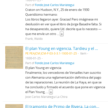
1930-01-25
Part of
Fondo José Carlos Mariátegui
Craton on Hudson, N.Y., 25 de enero de 1930
Queridísimo hermano:
Los libros llegaron ayer. Gracias! Pero imáginese mi
desilusión en ver que el libro de Jorge Basadre falta. Si
ha desaparecido, quiere Ud. decirle que lo necesito —
que me envíe un otro
...
»
Frank, Waldo
El plan Young en vigencia. Tardieu y el parlamento francés. La conferencia naval de Londres
PE PEAJCM JCM-F-03-3-3.1-1930-01-25
Item
1930-01-25
Part of
Fondo José Carlos Mariátegui
El plan Young en vigencia
Finalmente, los vencedores de Versailles han suscrito
con Alemania una reglamentación definitiva del pago
de las reparaciones. La reunión de La Haya, en que se
ha concluido y firmado el acuerdo que pone en vigencia
el Plan Young,
...
»
José Carlos Mariátegui La Chira
El tramonto de Primo de Rivera. La conferencia de La Haya. La limitación de los armamentos navales