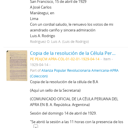
San Francisco, 15 de abril de 1929
A José Carlos
Mariátegui, en
Lima
Con un cordial saludo, le renuevo los votos de mi
acendrado cariño y sincera admiración
Luis A. Rodrigo
Rodríguez O. Luis A. (Luis de Rodrigo)
Copia de la resolución de la Célula Peruana del APRA en Buenos Aires, 14/4/1929
PE PEAJCM APRA-COL-01-02-01-1929-04-14
Item
1929-04-14
Part of
Alianza Popular Revolucionaria Americana-APRA
(Colección)
Copia de la resolución de la célula de B.A
(Aquí un sello de la Secretaria)
(COMUNICADO OFICIAL DE LA CÉULA PERUANA DEL
APRA EN B. A. República. Argentina)
Sesión del domingo 14 de abril de 1929.
"Se abrió la sesión a las 11 horas con la presencia de los
...
»