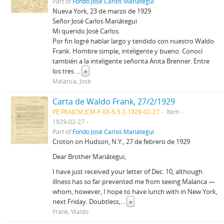
Part of
Fondo José Carlos Mariátegui
Nueva York, 23 de marzo de 1929
Señor José Carlos Mariátegui
Mi querido José Carlos.
Por fin logré hablar largo y tendido con nuestro Waldo
Frank. Hombre simple, inteligente y bueno. Conocí
también a la inteligente señorita Anita Brenner. Entre
los tres
...
»
Malanca, José
Carta de Waldo Frank, 27/2/1929
PE PEAJCM JCM-F-03-5-5.2-1929-02-27
Item
1929-02-27
Part of
Fondo José Carlos Mariátegui
Croton on Hudson, N.Y., 27 de febrero de 1929
Dear Brother Mariátegui,
I have just received your letter of Dec. 10, although
illness has so far prevented me from seeing Malanca —
whom, however, I hope to have lunch with in New York,
next Friday. Doubtless,
...
»
Frank, Waldo