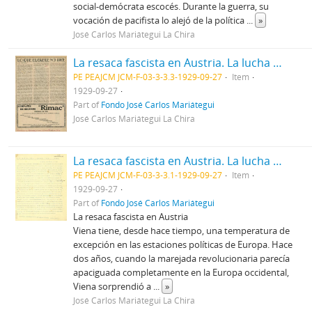
social-demócrata escocés. Durante la guerra, su
vocación de pacifista lo alejó de la política
...
»
José Carlos Mariátegui La Chira
La resaca fascista en Austria. La lucha eleccionaria en México [Recorte de prensa]
PE PEAJCM JCM-F-03-3-3.3-1929-09-27
Item
1929-09-27
Part of
Fondo José Carlos Mariátegui
José Carlos Mariátegui La Chira
La resaca fascista en Austria. La lucha eleccionaria en México.
PE PEAJCM JCM-F-03-3-3.1-1929-09-27
Item
1929-09-27
Part of
Fondo José Carlos Mariátegui
La resaca fascista en Austria
Viena tiene, desde hace tiempo, una temperatura de
excepción en las estaciones políticas de Europa. Hace
dos años, cuando la marejada revolucionaria parecía
apaciguada completamente en la Europa occidental,
Viena sorprendió a
...
»
José Carlos Mariátegui La Chira