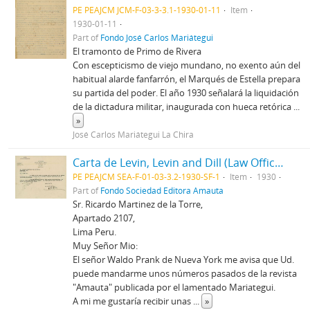
PE PEAJCM JCM-F-03-3-3.1-1930-01-11
Item
1930-01-11
Part of
Fondo José Carlos Mariátegui
El tramonto de Primo de Rivera
Con escepticismo de viejo mundano, no exento aún del
habitual alarde fanfarrón, el Marqués de Estella prepara
su partida del poder. El año 1930 señalará la liquidación
de la dictadura militar, inaugurada con hueca retórica
...
»
José Carlos Mariátegui La Chira
Carta de Levin, Levin and Dill (Law Offices), [1930]
PE PEAJCM SEA-F-01-03-3.2-1930-SF-1
Item
1930
Part of
Fondo Sociedad Editora Amauta
Sr. Ricardo Martinez de la Torre,
Apartado 2107,
Lima Peru.
Muy Señor Mio:
El señor Waldo Prank de Nueva York me avisa que Ud.
puede mandarme unos números pasados de la revista
"Amauta" publicada por el lamentado Mariategui.
A mi me gustaría recibir unas
...
»