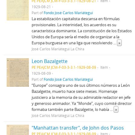
PE PEAJCM JCM-F-03-3-3.1-1929-08-21
Item
1929-08-21
Part of
Fondo José Carlos Mariátegui
La estabilización capitalista descansa en fórmulas
provisionales. La interinidad, los acuerdos es su
característica dominante. La constitución de los Estados
Unidos de Europa sería el medio de organizar a la
Europa burguesa en una liga que resolviendo
...
»
José Carlos Mariátegui La Chira
Leon Bazalgette
PE PEAJCM JCM-F-03-3-3.1-1929-08-09
Item
1929-08-09
Part of
Fondo José Carlos Mariátegui
“Europe” consagra uno de sus últimos números a León
Bazalgette, muerto hace siete meses. Homenaje
justiciero a la memoria de su admirable redactor en jefe
y generoso animador. Ya “Monde”, cuyo comité director
formaba también parte Bazalgette, lo había
...
»
José Carlos Mariátegui La Chira
"Manhattan transfer", de John dos Pasos
PE PEAJCM JCM-F-03-3-3.1-1929-08-09
Item