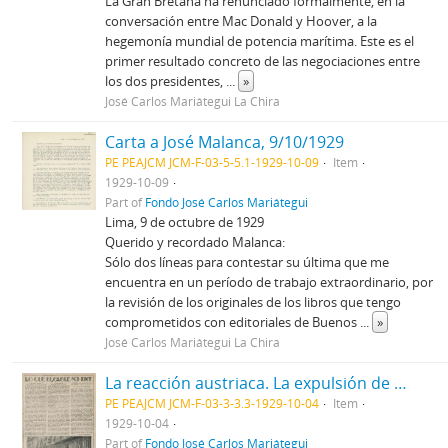
La Gran Bretaña ha renunciado formalmente, en la
conversación entre Mac Donald y Hoover, a la
hegemonía mundial de potencia marítima. Este es el
primer resultado concreto de las negociaciones entre
los dos presidentes,
...
»
José Carlos Mariátegui La Chira
Carta a José Malanca, 9/10/1929
PE PEAJCM JCM-F-03-5-5.1-1929-10-09
Item
1929-10-09
Part of
Fondo José Carlos Mariátegui
Lima, 9 de octubre de 1929
Querido y recordado Malanca:
Sólo dos líneas para contestar su última que me
encuentra en un período de trabajo extraordinario, por
la revisión de los originales de los libros que tengo
comprometidos con editoriales de Buenos
...
»
José Carlos Mariátegui La Chira
La reacción austriaca. La expulsión de Eduardo Ortega y Gasset. Mac Donald en Washington [Recorte de prensa]
PE PEAJCM JCM-F-03-3-3.3-1929-10-04
Item
1929-10-04
Part of
Fondo José Carlos Mariátegui