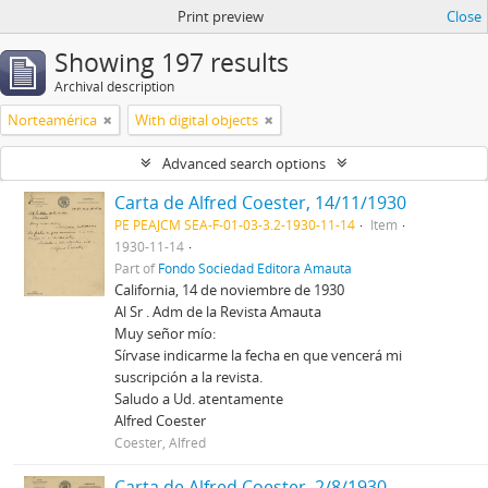
Print preview
Close
Showing 197 results
Archival description
Norteamérica
With digital objects
Advanced search options
Carta de Alfred Coester, 14/11/1930
PE PEAJCM SEA-F-01-03-3.2-1930-11-14
Item
1930-11-14
Part of
Fondo Sociedad Editora Amauta
California, 14 de noviembre de 1930
Al Sr . Adm de la Revista Amauta
Muy señor mío:
Sírvase indicarme la fecha en que vencerá mi
suscripción a la revista.
Saludo a Ud. atentamente
Alfred Coester
Coester, Alfred
Carta de Alfred Coester, 2/8/1930