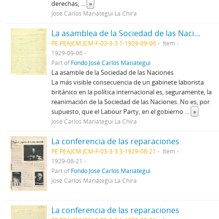
derechas,
...
»
José Carlos Mariátegui La Chira
La asamblea de la Sociedad de las Naciones. La reacción en México. Guillermo Valencia y Vasquez Cobo.
PE PEAJCM JCM-F-03-3-3.1-1929-09-06
Item
1929-09-06
Part of
Fondo José Carlos Mariátegui
La asamble de la Sociedad de las Naciones
La más visible consecuencia de un gabinete laborista
británico en la política internacional es, seguramente, la
reanimación de la Sociedad de las Naciones. No es, por
supuesto, que el Labour Party, en el gobierno
...
»
José Carlos Mariátegui La Chira
La conferencia de las reparaciones
PE PEAJCM JCM-F-03-3-3.3-1929-08-21
Item
1929-08-21
Part of
Fondo José Carlos Mariátegui
José Carlos Mariátegui La Chira
La conferencia de las reparaciones