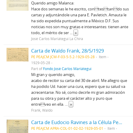
Querido amigo Malanca:
Hace dos semanas le he escrito, contestando sus
cartas y adjuntándole una para E. Pavletich. Amauta le
ha sido expedida puntualmente a México D.F. Sus
noticias nos son muy gratas e interesantes: tienen ante
todo, el mérito de ser
...
»
José Carlos Mariátegui La Chira
Carta de Waldo Frank, 28/5/1929
PE PEAJCM JCM-F-03-5-5.2-1929-05-28
Item
1929-05-28
Part of
Fondo José Carlos Mariátegui
Mi gran y querido amigo,
acabo de recibir su carta del 30 de abril. Me allegro que
ha podido Ud. hacer una cura, espero que su salud va
acrecentarse. No sé, como decirle mi gran admiración
para su obra y para el carácter alto y puro que
entreveo en ella.
...
»
Frank, Waldo
Carta de Eudocio Ravines a la Célula Peruana del Apra en París, 1/5/1929
PE PEAJCM APRA-COL-01-02-02-1929-05-01
Item