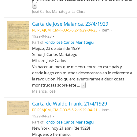
»
José Carlos Mariátegui La Chira
Carta de José Malanca, 23/4/1929
PE PEAJCM JCM-F-03-5-5.2-1929-04-23
Item
1929-04-23
Part of
Fondo José Carlos Mariátegui
Méjico, 23 de abril de 1929
Señor J. Carlos Mariátegui
Mi caro José Carlos.
Va hacer un mes que me encuentro en este país y
desde luego con muchos desencantos en lo referente a
la revolución. No quiero aventurarme a decir cosas
monstruosas sobre este
...
»
Malanca, José
Carta de Waldo Frank, 21/4/1929
PE PEAJCM JCM-F-03-5-5.2-1929-04-21
Item
1929-04-21
Part of
Fondo José Carlos Mariátegui
New York, hoy 21 abril [de 1929]
Mi querido hermano,