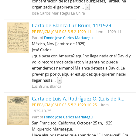
concentración de los partidos burgueses, Tardieu ha
organizado el gabinete con
...
»
José Carlos Mariátegui La Chira
Carta de Blanca Luz Brum, 11/1929
PE PEAJCM JCM-F-03-5-5.2-1929-11
Item
1929-11
Part of
Fondo José Carlos Mariátegui
México, Nov.[iembre de 1929]
José Carlos:
¿qué pasa con Amauta? aquí no llega nada ché! David y
yo lo recordamos cada rato y la gente no puede
entendernos hermano! Malanca detesta a David. Le
prevengo por cualquier estupidez que quieran hacer
llegar hasta
...
»
Luz Brum, Blanca
Carta de Luis A. Rodríguez O. (Luis de Rodrigo), 25/10/1929
PE PEAJCM JCM-F-03-5-5.2-1929-10-25
Item
1929-10-25
Part of
Fondo José Carlos Mariátegui
San Francisco, California, October 25 th, 1929
Mi querido Mariátegui:
Hace algunos meses que abandone "El Imparcial". Era