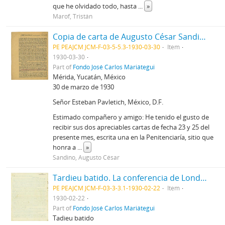
que he olvidado todo, hasta
...
»
Marof, Tristán
Copia de carta de Augusto César Sandino a Estaban Pavletich, 30/3/1930
PE PEAJCM JCM-F-03-5-5.3-1930-03-30
Item
1930-03-30
Part of
Fondo José Carlos Mariátegui
Mérida, Yucatán, México
30 de marzo de 1930
Señor Esteban Pavletich, México, D.F.
Estimado compañero y amigo: He tenido el gusto de
recibir sus dos apreciables cartas de fecha 23 y 25 del
presente mes, escrita una en la Penitenciaría, sitio que
honra a
...
»
Sandino, Augusto César
Tardieu batido. La conferencia de Londres.
PE PEAJCM JCM-F-03-3-3.1-1930-02-22
Item
1930-02-22
Part of
Fondo José Carlos Mariátegui
Tadieu batido