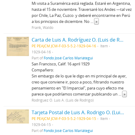
Mi visita a Suramérica está reglada. Estaré en Argentina,
hasta el 15 de noviembre. Traversaré los Andes —tal vez
por Chile, La Paz, Cuzco: y deberé encontrarme en Perú
a los principios de diciembre. No
...
»
Frank, Waldo
Carta de Luis A. Rodríguez O. (Luis de Rodrigo), 16/4/1929
PE PEAJCM JCM-F-03-5-5.2-1929-04-16
Item
1929-04-16
Part of
Fondo José Carlos Mariátegui
San Francisco, Calif. 16 april 1929
Compañero:
Sin embargo de lo que le digo en mi principal de ayer,
creo que conviene ir, poco a poco, filtrando nuestro
pensamiento en "El Imparcial", para cuyo efecto me
parece que podríamos comenzar publicando un
...
»
Rodríguez O. Luis A. (Luis de Rodrigo)
Tarjeta Postal de Luis A. Rodrigo O. (Luis de Rodrigo), 15/4/1929
PE PEAJCM JCM-F-03-5-5.2-1929-04-15
Item
1929-04-15
Part of
Fondo José Carlos Mariátegui