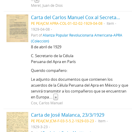
Merel, Juan de Dios
Carta del Carlos Manuel Cox al Secretario de la Célula Peruana del Apra en París, 8/4/1929
PE PEAJCM APRA-COL-01-02-02-1929-04-08
Item
1929-04-08
Part of
Alianza Popular Revolucionaria Americana-APRA
(Colección)
8 de abril de 1929
C. Secretario de la Célula
Peruana del Apra en París
Querido compañero:
Le adjunto dos documentos que contienen los
acuerdos de la Célula Peruana del Apra en México y que
servirá transmitir a los compañeros que se encuentran
en Europa.
...
»
Cox, Carlos Manuel
Carta de José Malanca, 23/3/1929
PE PEAJCM JCM-F-03-5-5.2-1929-03-23
Item
1929-3-23