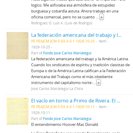
logico. Me asfixiaba esa atmósfera de estupidez
burguesa y cobardía astuta. Ahora trabajo en una
oficina comercial, pero no se cuanto
...
»
Rodríguez O. Luis A. (Luis de Rodrigo)
La federación americana del trabajo y la América Latina. La natalidad en la Europa occidental.
PE PEAJCM JCM-F-03-3-3.1-1929-10-25
Item
1929-10-25
Part of
Fondo José Carlos Mariátegui
La federación americana del trabajo y la América Latina.
Cuando los sindicatos de espíritu y tradición clasistas de
Europa o de la América Latina califican a la Federación
Americana del Trabajo como el más obediente
instrumento del capitalismo norte-
...
»
José Carlos Mariátegui La Chira
El vacío en torno a Primo de Rivera. El entendimiento Hoover-Mac Donald. Política argentina
PE PEAJCM JCM-F-03-3-3.1-1929-10-11
Item
1929-10-11
Part of
Fondo José Carlos Mariátegui
El entendimiento Hoover-Mac Donald.