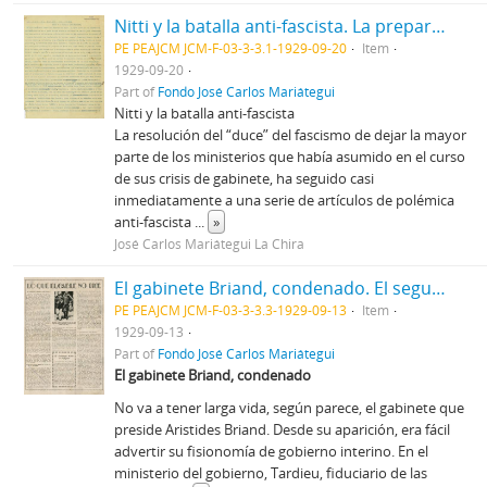
Nitti y la batalla anti-fascista. La preparación sentimental del lector ante el conflicto.
PE PEAJCM JCM-F-03-3-3.1-1929-09-20
Item
1929-09-20
Part of
Fondo José Carlos Mariátegui
Nitti y la batalla anti-fascista
La resolución del “duce” del fascismo de dejar la mayor
parte de los ministerios que había asumido en el curso
de sus crisis de gabinete, ha seguido casi
inmediatamente a una serie de artículos de polémica
anti-fascista
...
»
José Carlos Mariátegui La Chira
El gabinete Briand, condenado. El segundo Congreso Mundial de la Liga contra el Imperialismo. La amenaza guerrera en la Manchuria [Recorte de Prensa]
PE PEAJCM JCM-F-03-3-3.3-1929-09-13
Item
1929-09-13
Part of
Fondo José Carlos Mariátegui
El gabinete Briand, condenado
No va a tener larga vida, según parece, el gabinete que
preside Aristides Briand. Desde su aparición, era fácil
advertir su fisionomía de gobierno interino. En el
ministerio del gobierno, Tardieu, fiduciario de las