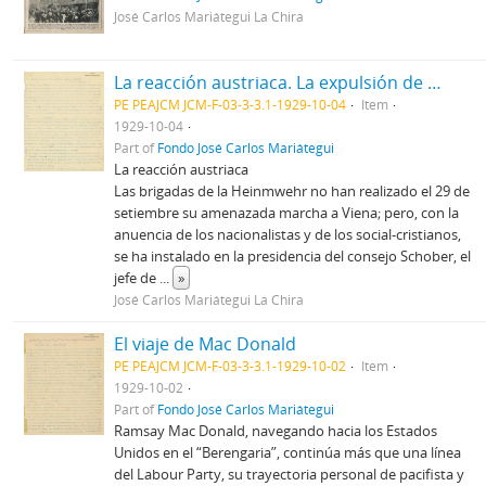
José Carlos Mariátegui La Chira
La reacción austriaca. La expulsión de Eduardo Ortega y Gasset. Mac Donald en Washington [Manuscrito]
PE PEAJCM JCM-F-03-3-3.1-1929-10-04
Item
1929-10-04
Part of
Fondo José Carlos Mariátegui
La reacción austriaca
Las brigadas de la Heinmwehr no han realizado el 29 de
setiembre su amenazada marcha a Viena; pero, con la
anuencia de los nacionalistas y de los social-cristianos,
se ha instalado en la presidencia del consejo Schober, el
jefe de
...
»
José Carlos Mariátegui La Chira
El viaje de Mac Donald
PE PEAJCM JCM-F-03-3-3.1-1929-10-02
Item
1929-10-02
Part of
Fondo José Carlos Mariátegui
Ramsay Mac Donald, navegando hacia los Estados
Unidos en el “Berengaria”, continúa más que una línea
del Labour Party, su trayectoria personal de pacifista y