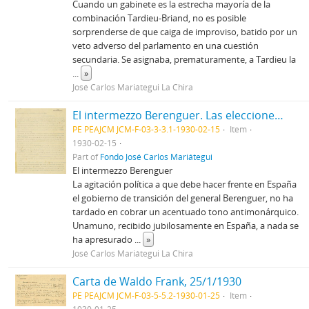
Cuando un gabinete es la estrecha mayoría de la
combinación Tardieu-Briand, no es posible
sorprenderse de que caiga de improviso, batido por un
veto adverso del parlamento en una cuestión
secundaria. Se asignaba, prematuramente, a Tardieu la
...
»
José Carlos Mariátegui La Chira
El intermezzo Berenguer. Las elecciones colombianas.
PE PEAJCM JCM-F-03-3-3.1-1930-02-15
Item
1930-02-15
Part of
Fondo José Carlos Mariátegui
El intermezzo Berenguer
La agitación política a que debe hacer frente en España
el gobierno de transición del general Berenguer, no ha
tardado en cobrar un acentuado tono antimonárquico.
Unamuno, recibido jubilosamente en España, a nada se
ha apresurado
...
»
José Carlos Mariátegui La Chira
Carta de Waldo Frank, 25/1/1930
PE PEAJCM JCM-F-03-5-5.2-1930-01-25
Item