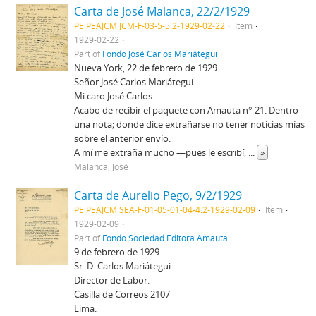
Carta de José Malanca, 22/2/1929
PE PEAJCM JCM-F-03-5-5.2-1929-02-22
Item
1929-02-22
Part of
Fondo José Carlos Mariátegui
Nueva York, 22 de febrero de 1929
Señor José Carlos Mariátegui
Mi caro José Carlos.
Acabo de recibir el paquete con Amauta n° 21. Dentro
una nota; donde dice extrañarse no tener noticias mías
sobre el anterior envío.
A mí me extraña mucho —pues le escribí,
...
»
Malanca, José
Carta de Aurelio Pego, 9/2/1929
PE PEAJCM SEA-F-01-05-01-04-4.2-1929-02-09
Item
1929-02-09
Part of
Fondo Sociedad Editora Amauta
9 de febrero de 1929
Sr. D. Carlos Mariátegui
Director de Labor.
Casilla de Correos 2107
Lima.