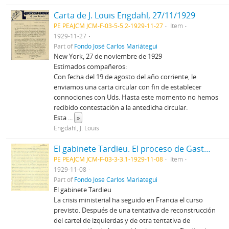
Carta de J. Louis Engdahl, 27/11/1929
PE PEAJCM JCM-F-03-5-5.2-1929-11-27
Item
1929-11-27
Part of
Fondo José Carlos Mariátegui
New York, 27 de noviembre de 1929
Estimados compañeros:
Con fecha del 19 de agosto del año corriente, le
enviamos una carta circular con fin de establecer
connociones con Uds. Hasta este momento no hemos
recibido contestación a la antedicha circular.
Esta
...
»
Engdahl, J. Louis
El gabinete Tardieu. El proceso de Gastonia. Las relaciones anglo-rusas
PE PEAJCM JCM-F-03-3-3.1-1929-11-08
Item
1929-11-08
Part of
Fondo José Carlos Mariátegui
El gabinete Tardieu
La crisis ministerial ha seguido en Francia el curso
previsto. Después de una tentativa de reconstrucción
del cartel de izquierdas y de otra tentativa de