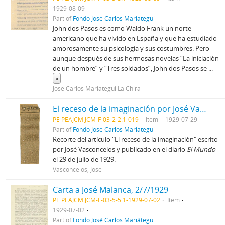
1929-08-09
Part of
Fondo José Carlos Mariátegui
John dos Pasos es como Waldo Frank un norte-
americano que ha vivido en España y que ha estudiado
amorosamente su psicología y sus costumbres. Pero
aunque después de sus hermosas novelas “La iniciación
de un hombre” y “Tres soldados”, John dos Pasos se
...
»
José Carlos Mariátegui La Chira
El receso de la imaginación por José Vasconcelos [Recorte de prensa]
PE PEAJCM JCM-F-03-2-2.1-019
Item
1929-07-29
Part of
Fondo José Carlos Mariátegui
Recorte del artículo "El receso de la imaginación" escrito
por José Vasconcelos y publicado en el diario
El Mundo
el 29 de julio de 1929.
Vasconcelos, José
Carta a José Malanca, 2/7/1929
PE PEAJCM JCM-F-03-5-5.1-1929-07-02
Item
1929-07-02
Part of
Fondo José Carlos Mariátegui