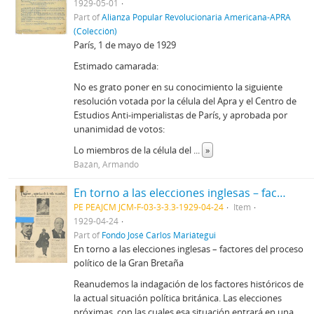
1929-05-01
Part of
Alianza Popular Revolucionaria Americana-APRA
(Colección)
París, 1 de mayo de 1929
Estimado camarada:
No es grato poner en su conocimiento la siguiente
resolución votada por la célula del Apra y el Centro de
Estudios Anti-imperialistas de París, y aprobada por
unanimidad de votos:
Lo miembros de la célula del
...
»
Bazán, Armando
En torno a las elecciones inglesas – factores del proceso político de la Gran Bretaña [Recorte de prensa]
PE PEAJCM JCM-F-03-3-3.3-1929-04-24
Item
1929-04-24
Part of
Fondo José Carlos Mariátegui
En torno a las elecciones inglesas – factores del proceso
político de la Gran Bretaña
Reanudemos la indagación de los factores históricos de
la actual situación política británica. Las elecciones
próximas, con las cuales esa situación entrará en una
...