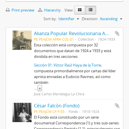
Print preview
Hierarchy
View:
Sort by:
Identifier
Direction:
Ascending
Alianza Popular Revolucionaria Americana-APRA (Colección)
PE PEAJCM APRA-COL-01
Collection
1924-1933
Esta colección está compuesta por 32
documentos que datan de 1924 a 1933 y está
dividida en tres secciones:
Sección 01. Víctor Raúl Haya de la Torre
;
compuesta primordialmente por cartas del líder
aprista enviadas a Eudocio Ravines, así como
también
...
»
José Carlos Mariátegui La Chira
César Falcón (Fondo)
PE PEAJCM CF-F-05
Fonds
1910-1924
El Fondo está constituido por un serie
documental Correspondencia (1) y tres sub-series:
Correspondencia Emitida (1.1), principalmente con