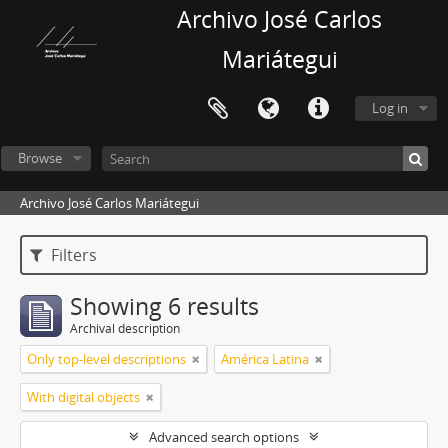
Archivo José Carlos
Mariátegui
Log in
Browse
Archivo José Carlos Mariátegui
Filters
Showing 6 results
Archival description
Only top-level descriptions
América Latina
With digital objects
Advanced search options