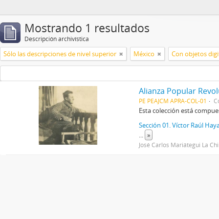
Mostrando 1 resultados
Descripción archivística
Sólo las descripciones de nivel superior
México
Con objetos digi
Alianza Popular Revo
PE PEAJCM APRA-COL-01
C
Esta colección está compue
Sección 01. Víctor Raúl Haya
...
»
José Carlos Mariátegui La Ch