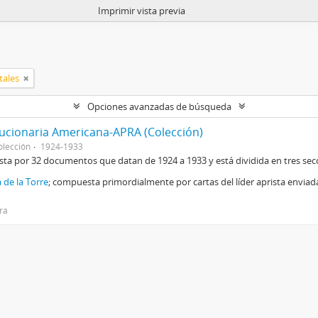
Imprimir vista previa
tales
Opciones avanzadas de búsqueda
lucionaria Americana-APRA (Colección)
olección
1924-1933
sta por 32 documentos que datan de 1924 a 1933 y está dividida en tres sec
 de la Torre
; compuesta primordialmente por cartas del líder aprista envia
ira