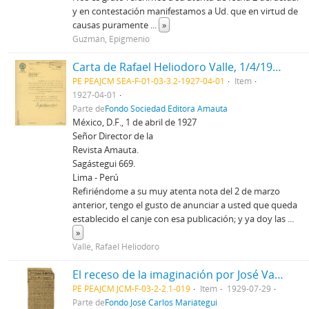
y en contestación manifestamos a Ud. que en virtud de
causas puramente
...
»
Guzmán, Epigmenio
Carta de Rafael Heliodoro Valle, 1/4/1927
PE PEAJCM SEA-F-01-03-3.2-1927-04-01
Item
1927-04-01
Parte de
Fondo Sociedad Editora Amauta
México, D.F., 1 de abril de 1927
Señor Director de la
Revista Amauta.
Sagástegui 669.
Lima - Perú
Refiriéndome a su muy atenta nota del 2 de marzo
anterior, tengo el gusto de anunciar a usted que queda
establecido el canje con esa publicación; y ya doy las
...
»
Valle, Rafael Heliodoro
El receso de la imaginación por José Vasconcelos [Recorte de prensa]
PE PEAJCM JCM-F-03-2-2.1-019
Item
1929-07-29
Parte de
Fondo José Carlos Mariátegui