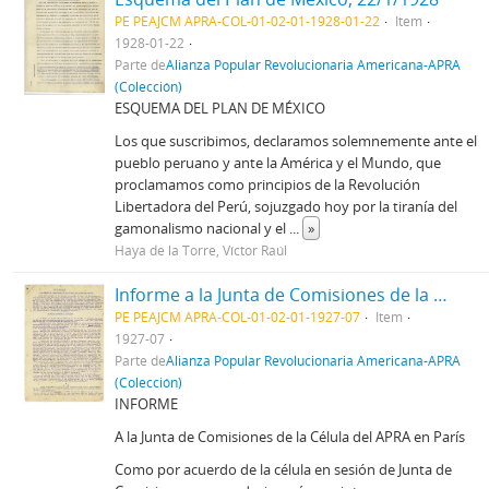
PE PEAJCM APRA-COL-01-02-01-1928-01-22
Item
1928-01-22
Parte de
Alianza Popular Revolucionaria Americana-APRA
(Colección)
ESQUEMA DEL PLAN DE MÉXICO
Los que suscribimos, declaramos solemnemente ante el
pueblo peruano y ante la América y el Mundo, que
proclamamos como principios de la Revolución
Libertadora del Perú, sojuzgado hoy por la tiranía del
gamonalismo nacional y el
...
»
Haya de la Torre, Víctor Raúl
Informe a la Junta de Comisiones de la Célula del APRA en París, [7/1927]
PE PEAJCM APRA-COL-01-02-01-1927-07
Item
1927-07
Parte de
Alianza Popular Revolucionaria Americana-APRA
(Colección)
INFORME
A la Junta de Comisiones de la Célula del APRA en París
Como por acuerdo de la célula en sesión de Junta de