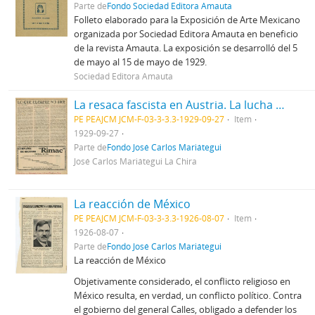
Parte de
Fondo Sociedad Editora Amauta
Folleto elaborado para la Exposición de Arte Mexicano
organizada por Sociedad Editora Amauta en beneficio
de la revista Amauta. La exposición se desarrolló del 5
de mayo al 15 de mayo de 1929.
Sociedad Editora Amauta
La resaca fascista en Austria. La lucha eleccionaria en México [Recorte de prensa]
PE PEAJCM JCM-F-03-3-3.3-1929-09-27
Item
1929-09-27
Parte de
Fondo José Carlos Mariátegui
José Carlos Mariátegui La Chira
La reacción de México
PE PEAJCM JCM-F-03-3-3.3-1926-08-07
Item
1926-08-07
Parte de
Fondo José Carlos Mariátegui
La reacción de México
Objetivamente considerado, el conflicto religioso en
México resulta, en verdad, un conflicto político. Contra
el gobierno del general Calles, obligado a defender los