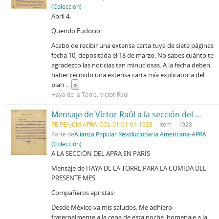
(Colección)
Abril 4.
Querido Eudocio:
Acabo de recibir una extensa carta tuya de siete páginas
fecha 10, depositada el 18 de marzo. No sabes cuánto te
agradezco las noticias tan minuciosas. A la fecha deben
haber recibido una extensa carta mía explicatoria del
plan
...
»
Haya de la Torre, Víctor Raúl
Mensaje de Víctor Raúl a la sección del APRA en París
PE PEAJCM APRA-COL-01-01-01-1928
Item
1928
Parte de
Alianza Popular Revolucionaria Americana-APRA
(Colección)
A LA SECCIÓN DEL APRA EN PARÍS
Mensaje de HAYA DE LA TORRE PARA LA COMIDA DEL
PRESENTE MES
Compañeros apristas:
Desde México va mis saludos. Me adhiero
fraternalmente a la cena de esta noche, homenaje a la