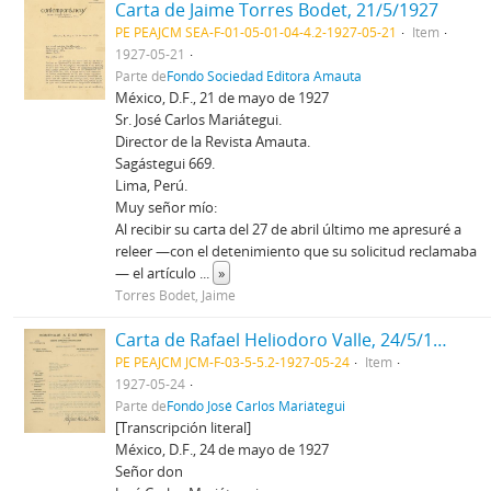
Carta de Jaime Torres Bodet, 21/5/1927
PE PEAJCM SEA-F-01-05-01-04-4.2-1927-05-21
Item
1927-05-21
Parte de
Fondo Sociedad Editora Amauta
México, D.F., 21 de mayo de 1927
Sr. José Carlos Mariátegui.
Director de la Revista Amauta.
Sagástegui 669.
Lima, Perú.
Muy señor mío:
Al recibir su carta del 27 de abril último me apresuré a
releer —con el detenimiento que su solicitud reclamaba
— el artículo
...
»
Torres Bodet, Jaime
Carta de Rafael Heliodoro Valle, 24/5/1927
PE PEAJCM JCM-F-03-5-5.2-1927-05-24
Item
1927-05-24
Parte de
Fondo José Carlos Mariátegui
[Transcripción literal]
México, D.F., 24 de mayo de 1927
Señor don