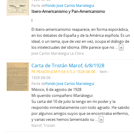
Parte de
Fondo José Carlos Mariátegui
Ibero-Americanismo y Pan-Americanismo
I
El ibero-americanismo reaparece, en forma esporádica,
en los debates de España y de la América espñola. Es un
ideal, o un tema, que de vez en vez, ocupa el diálogo de
los intelectuales del idioma. (Me parece que no
...
»
José Carlos Mariátegui La Chira
Carta de Tristán Marof, 6/8/1928
PE PEAJCM JCM-F-03-5-5.2-1928-08-06
Item
1928-08-06
Parte de
Fondo José Carlos Mariátegui
México, 6 de agosto de 1928
Mi querido compañero Mariátegui:
Su carta del 10 de julio la tengo en mi poder y la
respondo inmediatamente con todo agrado. He sabido
por algunos amigos suyos que se encontraba enfermo,
y varias veces hemos lamentado su
...
»
Marof, Tristán