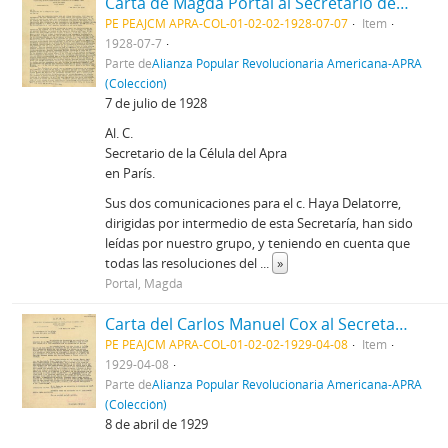
Carta de Magda Portal al Secretario de la Célula del Apra en París, 7/71928
PE PEAJCM APRA-COL-01-02-02-1928-07-07
Item
1928-07-7
Parte de
Alianza Popular Revolucionaria Americana-APRA
(Colección)
7 de julio de 1928
Al. C.
Secretario de la Célula del Apra
en París.
Sus dos comunicaciones para el c. Haya Delatorre,
dirigidas por intermedio de esta Secretaría, han sido
leídas por nuestro grupo, y teniendo en cuenta que
todas las resoluciones del
...
»
Portal, Magda
Carta del Carlos Manuel Cox al Secretario de la Célula Peruana del Apra en París, 8/4/1929
PE PEAJCM APRA-COL-01-02-02-1929-04-08
Item
1929-04-08
Parte de
Alianza Popular Revolucionaria Americana-APRA
(Colección)
8 de abril de 1929