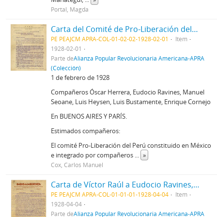
Portal, Magda
Carta del Comité de Pro-Liberación del Perú, 1/2/1928
PE PEAJCM APRA-COL-01-02-02-1928-02-01
Item
1928-02-01
Parte de
Alianza Popular Revolucionaria Americana-APRA
(Colección)
1 de febrero de 1928
Compañeros Óscar Herrera, Eudocio Ravines, Manuel
Seoane, Luis Heysen, Luis Bustamente, Enrique Cornejo
En BUENOS AIRES Y PARÍS.
Estimados compañeros:
El comité Pro-Liberación del Perú constituido en México
e integrado por compañeros
...
»
Cox, Carlos Manuel
Carta de Víctor Raúl a Eudocio Ravines, 4/4/1928
PE PEAJCM APRA-COL-01-01-01-1928-04-04
Item
1928-04-04
Parte de
Alianza Popular Revolucionaria Americana-APRA