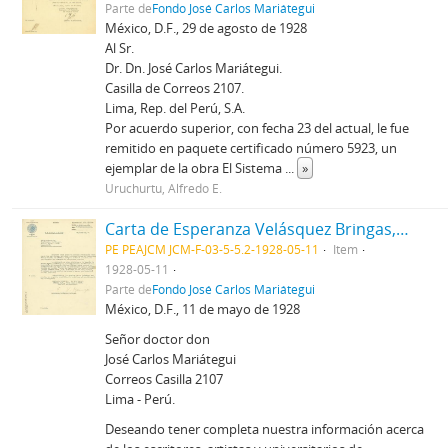
Parte de
Fondo José Carlos Mariátegui
México, D.F., 29 de agosto de 1928
Al Sr.
Dr. Dn. José Carlos Mariátegui.
Casilla de Correos 2107.
Lima, Rep. del Perú, S.A.
Por acuerdo superior, con fecha 23 del actual, le fue
remitido en paquete certificado número 5923, un
ejemplar de la obra El Sistema
...
»
Uruchurtu, Alfredo E.
Carta de Esperanza Velásquez Bringas, 11/5/1928
PE PEAJCM JCM-F-03-5-5.2-1928-05-11
Item
1928-05-11
Parte de
Fondo José Carlos Mariátegui
México, D.F., 11 de mayo de 1928
Señor doctor don
José Carlos Mariátegui
Correos Casilla 2107
Lima - Perú.
Deseando tener completa nuestra información acerca