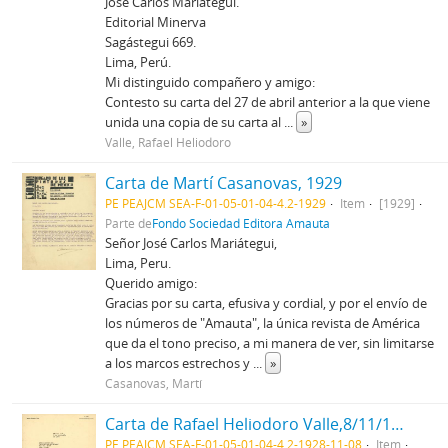
José Carlos Mariátegui.
Editorial Minerva
Sagástegui 669.
Lima, Perú.
Mi distinguido compañero y amigo:
Contesto su carta del 27 de abril anterior a la que viene
unida una copia de su carta al
...
»
Valle, Rafael Heliodoro
Carta de Martí Casanovas, 1929
PE PEAJCM SEA-F-01-05-01-04-4.2-1929
Item
[1929]
Parte de
Fondo Sociedad Editora Amauta
Señor José Carlos Mariátegui,
Lima, Peru.
Querido amigo:
Gracias por su carta, efusiva y cordial, y por el envío de
los números de "Amauta", la única revista de América
que da el tono preciso, a mi manera de ver, sin limitarse
a los marcos estrechos y
...
»
Casanovas, Martí
Carta de Rafael Heliodoro Valle,8/11/1928
PE PEAJCM SEA-F-01-05-01-04-4.2-1928-11-08
Item