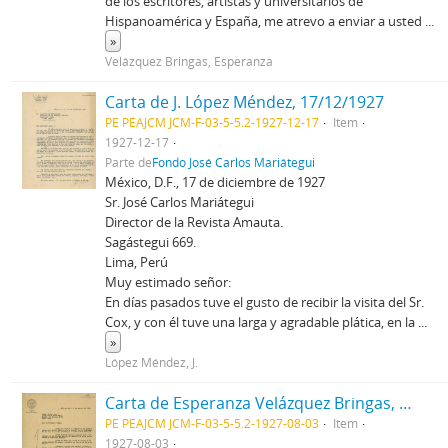
de los escritores, artistas y universitarios de
Hispanoamérica y España, me atrevo a enviar a usted
...
»
Velázquez Bringas, Esperanza
Carta de J. López Méndez, 17/12/1927
PE PEAJCM JCM-F-03-5-5.2-1927-12-17
Item
1927-12-17
Parte de
Fondo José Carlos Mariátegui
México, D.F., 17 de diciembre de 1927
Sr. José Carlos Mariátegui
Director de la Revista Amauta.
Sagástegui 669.
Lima, Perú
Muy estimado señor:
En días pasados tuve el gusto de recibir la visita del Sr.
Cox, y con él tuve una larga y agradable plática, en la
...
»
López Méndez, J.
Carta de Esperanza Velázquez Bringas, 3/8/1927
PE PEAJCM JCM-F-03-5-5.2-1927-08-03
Item
1927-08-03