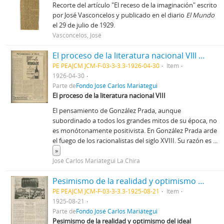
Recorte del artículo "El receso de la imaginación" escrito
por José Vasconcelos y publicado en el diario
El Mundo
el 29 de julio de 1929.
Vasconcelos, José
El proceso de la literatura nacional VIII [Recorte de prensa]
PE PEAJCM JCM-F-03-3-3.3-1926-04-30
Item
1926-04-30
Parte de
Fondo José Carlos Mariátegui
El proceso de la literatura nacional VIII
El pensamiento de González Prada, aunque
subordinado a todos los grandes mitos de su época, no
es monótonamente positivista. En González Prada arde
el fuego de los racionalistas del siglo XVIII. Su razón es
...
»
José Carlos Mariátegui La Chira
Pesimismo de la realidad y optimismo del ideal [Recorte de prensa]
PE PEAJCM JCM-F-03-3-3.3-1925-08-21
Item
1925-08-21
Parte de
Fondo José Carlos Mariátegui
Pesimismo de la realidad y optimismo del ideal