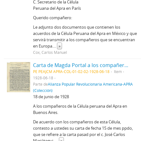
C. Secretario de la Célula
Peruana del Apra en París
Querido compañero:
Le adjunto dos documentos que contienen los
acuerdos de la Célula Peruana del Apra en México y que
servirá transmitir a los compañeros que se encuentran
en Europa.
...
»
Cox, Carlos Manuel
Carta de Magda Portal a los compañeros de la Célula peruana del Apra en Buenos Aires, 18/6/1928
PE PEAJCM APRA-COL-01-02-02-1928-06-18
Item
1928-06-18
Parte de
Alianza Popular Revolucionaria Americana-APRA
(Colección)
18 de junio de 1928
A los compañeros de la Célula peruana del Apra en
Buenos Aires.
De acuerdo con los compañeros de esta Célula,
contesto a ustedes su carta de fecha 15 de mes ppdo,
que se refiere a la carta pasad por el c. José Carlos
Mariátegui,
...
»