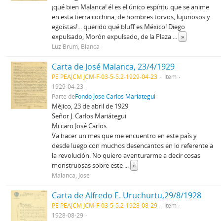
¡qué bien Malanca! él es el único espíritu que se anime
en esta tierra cochina, de hombres torvos, lujuriosos y
egoístas!... querido qué bluff es México! Diego
expulsado, Morón expulsado, de la Plaza
...
»
Luz Brum, Blanca
Carta de José Malanca, 23/4/1929
PE PEAJCM JCM-F-03-5-5.2-1929-04-23
Item
1929-04-23
Parte de
Fondo José Carlos Mariátegui
Méjico, 23 de abril de 1929
Señor J. Carlos Mariátegui
Mi caro José Carlos.
Va hacer un mes que me encuentro en este país y
desde luego con muchos desencantos en lo referente a
la revolución. No quiero aventurarme a decir cosas
monstruosas sobre este
...
»
Malanca, José
Carta de Alfredo E. Uruchurtu,29/8/1928
PE PEAJCM JCM-F-03-5-5.2-1928-08-29
Item
1928-08-29