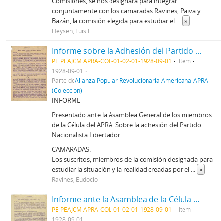
Comisiones, se nos designará para integrar
conjuntamente con los camaradas Ravines, Paiva y
Bazán, la comisión elegida para estudiar el
...
»
Heysen, Luis E.
Informe sobre la Adhesión del Partido Nacionalista Libertador, 1/9/1928
PE PEAJCM APRA-COL-01-02-01-1928-09-01
Item
1928-09-01
Parte de
Alianza Popular Revolucionaria Americana-APRA
(Colección)
INFORME
Presentado ante la Asamblea General de los miembros
de la Célula del APRA. Sobre la adhesión del Partido
Nacionalista Libertador.
CAMARADAS:
Los suscritos, miembros de la comisión designada para
estudiar la si­tuación y la realidad creadas por el
...
»
Ravines, Eudocio
Informe ante la Asamblea de la Célula del Apra en París, 1/9/1928
PE PEAJCM APRA-COL-01-02-01-1928-09-01
Item
1928-09-01