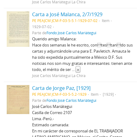
José Carlos Mariátegui La Chira
Carta a José Malanca, 2/7/1929
PE PEAJCM JCM-F-03-5-5.1-1929-07-02
Item
1929-07-02
Parte de
Fondo José Carlos Mariátegui
Querido amigo Malanca:
Hace dos semanas le he escrito, contestando sus
cartas y adjuntándole una para E. Pavletich. Amauta le
ha sido expedida puntualmente a México D.F. Sus
noticias nos son muy gratas e interesantes: tienen ante
todo, el mérito de ser
...
»
José Carlos Mariátegui La Chira
Carta de Jorge Paz, [1929]
PE PEAJCM JCM-F-03-5-5.2-1929
Item
[1929]
Parte de
Fondo José Carlos Mariátegui
José Carlos Mariátegui
Casilla de Correo 2107
Lima.-Perú.-
Estimado camarada:
En mi carácter de corresponsal de EL TRABAJADOR