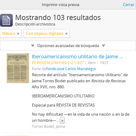
Imprimir vista previa
Cerrar
Mostrando 103 resultados
Descripción archivística
México
Con objetos digitales
Opciones avanzadas de búsqueda
Iberoamericanismo utilitario de Jaime Torres Bodet [Recorte de Prensa]
PE PEAJCM JCM-F-03-2-2.1-027
Item
1927
Parte de
Fondo José Carlos Mariátegui
Recorte del artículo "Iberoamericanismo Utilitario" de
Jaime Torres Bodet publicado en
Revista de Revistas
Año XVII, nro. 880.
IBEROAMERICANISMO UTILITARIO
Especial para REVISTA DE REVISTAS
No hay dificultad —en la vida de una nación o en la de
un hombre—
...
»
Torres Bodet, Jaime