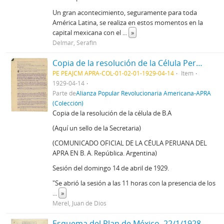
Un gran acontecimiento, seguramente para toda
América Latina, se realiza en estos momentos en la
capital mexicana con el
...
»
Delmar, Serafín
Copia de la resolución de la Célula Peruana del APRA en Buenos Aires, 14/4/1929
PE PEAJCM APRA-COL-01-02-01-1929-04-14
Item
1929-04-14
Parte de
Alianza Popular Revolucionaria Americana-APRA
(Colección)
Copia de la resolución de la célula de B.A
(Aquí un sello de la Secretaria)
(COMUNICADO OFICIAL DE LA CÉULA PERUANA DEL
APRA EN B. A. República. Argentina)
Sesión del domingo 14 de abril de 1929.
"Se abrió la sesión a las 11 horas con la presencia de los
...
»
Merel, Juan de Dios
Esquema del Plan de México, 22/1/1928