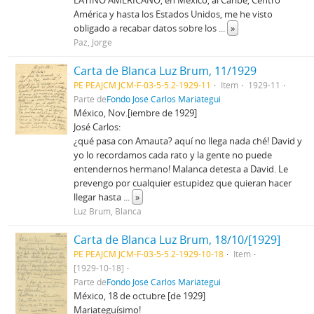
LATINO AMERICANO, en México, al Caribe, Centro
América y hasta los Estados Unidos, me he visto
obligado a recabar datos sobre los
...
»
Paz, Jorge
Carta de Blanca Luz Brum, 11/1929
PE PEAJCM JCM-F-03-5-5.2-1929-11
Item
1929-11
Parte de
Fondo José Carlos Mariátegui
México, Nov.[iembre de 1929]
José Carlos:
¿qué pasa con Amauta? aquí no llega nada ché! David y
yo lo recordamos cada rato y la gente no puede
entendernos hermano! Malanca detesta a David. Le
prevengo por cualquier estupidez que quieran hacer
llegar hasta
...
»
Luz Brum, Blanca
Carta de Blanca Luz Brum, 18/10/[1929]
PE PEAJCM JCM-F-03-5-5.2-1929-10-18
Item
[1929-10-18]
Parte de
Fondo José Carlos Mariátegui
México, 18 de octubre [de 1929]
Mariateguísimo!