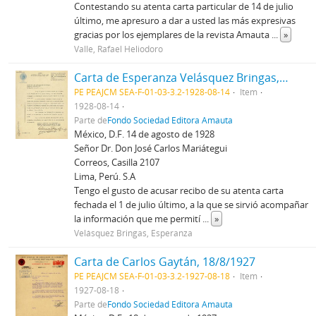
Contestando su atenta carta particular de 14 de julio
último, me apresuro a dar a usted las más expresivas
gracias por los ejemplares de la revista Amauta
...
»
Valle, Rafael Heliodoro
Carta de Esperanza Velásquez Bringas, 14/8/1928
PE PEAJCM SEA-F-01-03-3.2-1928-08-14
Item
1928-08-14
Parte de
Fondo Sociedad Editora Amauta
México, D.F. 14 de agosto de 1928
Señor Dr. Don José Carlos Mariátegui
Correos, Casilla 2107
Lima, Perú. S.A
Tengo el gusto de acusar recibo de su atenta carta
fechada el 1 de julio último, a la que se sirvió acompañar
la información que me permití
...
»
Velásquez Bringas, Esperanza
Carta de Carlos Gaytán, 18/8/1927
PE PEAJCM SEA-F-01-03-3.2-1927-08-18
Item
1927-08-18
Parte de
Fondo Sociedad Editora Amauta