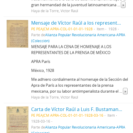
gran hermandad de la juventud latinoamericana
...
»
Haya de la Torre, Víctor Raúl
Mensaje de Víctor Raúl a los representantes de la prensa en México
PE PEAJCM APRA-COL-01-01-01-1928
Item
1928
Parte de
Alianza Popular Revolucionaria Americana-APRA
(Colección)
MENSAJE PARA LA CENA DE HOMENAJE A LOS
REPRESENTANTES DE LA PRENSA DE MÉXICO
APRA París
México, 1928
Me adhiero cordialmente al homenaje de la Sección del
Apra de París a los representantes de la prensa
mexicana, por su labor antiimperialista durante el
...
»
Haya de la Torre, Víctor Raúl
Carta de Víctor Raúl a Luis F. Bustamante, 16/03/1928
PE PEAJCM APRA-COL-01-01-01-1928-03-16
Item
1928-03-16
Parte de
Alianza Popular Revolucionaria Americana-APRA