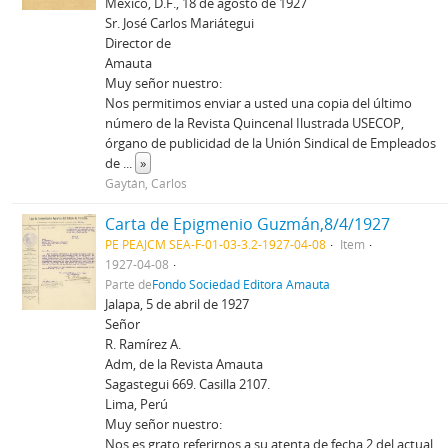
México, D.F., 18 de agosto de 1927
Sr. José Carlos Mariátegui
Director de
Amauta
Muy señor nuestro:
Nos permitimos enviar a usted una copia del último
número de la Revista Quincenal Ilustrada USECOP,
órgano de publicidad de la Unión Sindical de Empleados
de
...
»
Gaytán, Carlos
Carta de Epigmenio Guzmán,8/4/1927
PE PEAJCM SEA-F-01-03-3.2-1927-04-08
Item
1927-04-08
Parte de
Fondo Sociedad Editora Amauta
Jalapa, 5 de abril de 1927
Señor
R. Ramírez A.
Adm, de la Revista Amauta
Sagastegui 669. Casilla 2107.
Lima, Perú
Muy señor nuestro:
Nos es grato referirnos a su atenta de fecha 2 del actual