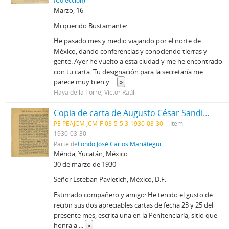
(Colección)
Marzo, 16
Mi querido Bustamante:
He pasado mes y medio viajando por el norte de
México, dando conferencias y conociendo tierras y
gente. Ayer he vuelto a esta ciudad y me he encontrado
con tu carta. Tu designación para la secretaría me
parece muy bien y
...
»
Haya de la Torre, Víctor Raúl
Copia de carta de Augusto César Sandino a Estaban Pavletich, 30/3/1930
PE PEAJCM JCM-F-03-5-5.3-1930-03-30
Item
1930-03-30
Parte de
Fondo José Carlos Mariátegui
Mérida, Yucatán, México
30 de marzo de 1930
Señor Esteban Pavletich, México, D.F.
Estimado compañero y amigo: He tenido el gusto de
recibir sus dos apreciables cartas de fecha 23 y 25 del
presente mes, escrita una en la Penitenciaría, sitio que
honra a
...
»