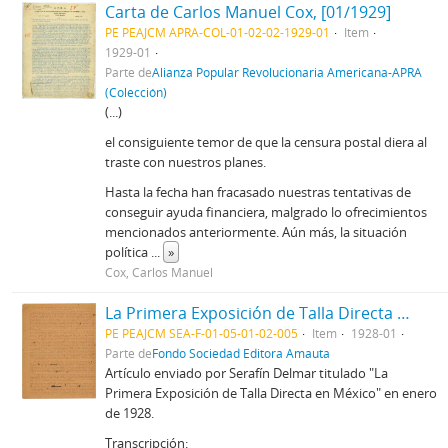
Carta de Carlos Manuel Cox, [01/1929]
PE PEAJCM APRA-COL-01-02-02-1929-01
Item
1929-01
Parte de
Alianza Popular Revolucionaria Americana-APRA
(Colección)
(...)
el consiguiente temor de que la censura postal diera al
traste con nuestros planes.
Hasta la fecha han fracasado nuestras tentativas de
conseguir ayuda financiera, malgrado lo ofrecimientos
mencionados anteriormente. Aún más, la situación
política
...
»
Cox, Carlos Manuel
La Primera Exposición de Talla Directa en México por Serafín Delmar, 1928
PE PEAJCM SEA-F-01-05-01-02-005
Item
1928-01
Parte de
Fondo Sociedad Editora Amauta
Artículo enviado por Serafín Delmar titulado "La
Primera Exposición de Talla Directa en México" en enero
de 1928.
Transcripción: