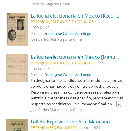
Sandino, Augusto César
La lucha eleccionaria en México [Recorte de Prensa]
PE PEAJCM JCM-F-03-3-3.3-1929-01-05
Item
1929-01-05
Parte de
Fondo José Carlos Mariátegui
José Carlos Mariátegui La Chira
La lucha eleccionaria en México [Manuscrito]
PE PEAJCM JCM-F-03-3-3.1-1929-01-05
Item
1929-01-05
Parte de
Fondo José Carlos Mariátegui
La designación de candidatos a la presidencia por las
convenciones nacionales no ha sido hecha todavía.
Pero ya empiezan las convenciones regionales o de
partido a preparar esa designación, proclamando sus
respectivos candidatos. La eliminación final, en
...
»
José Carlos Mariátegui La Chira
Folleto Exposición de Arte Mexicano
PE PEAJCM SEA-F-01-04-002
Item
1929