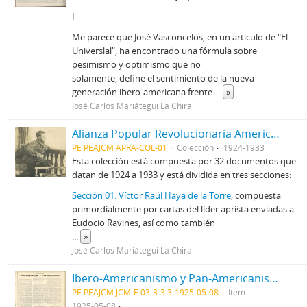
I
Me parece que José Vasconcelos, en un articulo de "El
Universlal", ha encontrado una fórmula sobre
pesimismo y optimismo que no
solamente, define el sentimiento de la nueva
generación ibero-americana frente
...
»
José Carlos Mariátegui La Chira
Alianza Popular Revolucionaria Americana-APRA (Colección)
PE PEAJCM APRA-COL-01
Colección
1924-1933
Esta colección está compuesta por 32 documentos que
datan de 1924 a 1933 y está dividida en tres secciones:
Sección 01. Víctor Raúl Haya de la Torre
; compuesta
primordialmente por cartas del líder aprista enviadas a
Eudocio Ravines, así como también
...
»
José Carlos Mariátegui La Chira
Ibero-Americanismo y Pan-Americanismo [Recorte de Prensa]
PE PEAJCM JCM-F-03-3-3.3-1925-05-08
Item
1925-05-08