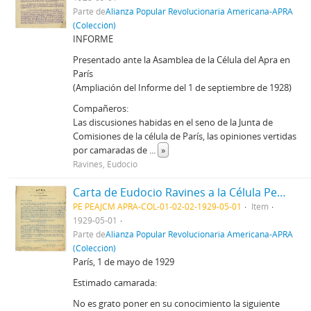
Parte de
Alianza Popular Revolucionaria Americana-APRA
(Colección)
INFORME
Presentado ante la Asamblea de la Célula del Apra en
París
(Ampliación del Informe del 1 de septiembre de 1928)
Compañeros:
Las discusiones habidas en el seno de la Junta de
Comisiones de la célula de París, las opiniones vertidas
por camaradas de
...
»
Ravines, Eudocio
Carta de Eudocio Ravines a la Célula Peruana del Apra en París, 1/5/1929
PE PEAJCM APRA-COL-01-02-02-1929-05-01
Item
1929-05-01
Parte de
Alianza Popular Revolucionaria Americana-APRA
(Colección)
París, 1 de mayo de 1929
Estimado camarada:
No es grato poner en su conocimiento la siguiente