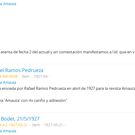
ra Amauta
.
u atenta de fecha 2 del actual y en contestación manifestamos a Ud. que en
fael Ramos Pedrueza
3-INP-0038
Item
1927-04
ra Amauta
a enviada por Rafael Ramos Pedrueza en abril de 1927 para la revista Amaut
taria 'Amauta' con mi cariño y adhesión"
 Bodet, 21/5/1927
4-4.2-1927-05-21
Item
1927-05-21
ra Amauta