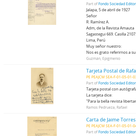
Part of
Fondo Sociedad Edito
Jalapa, 5 de abril de 1927
Señor
R. Ramírez A.
Adm, de la Revista Amauta
Sagastegui 669. Casilla 2107
Lima, Perú
Muy señor nuestro:
Nos es grato referirnos a s
Guzmán, Epigmenio
Tarjeta Postal de Ra
PE PEAJCM SEA-F-01-05-01-0
Part of
Fondo Sociedad Edito
Tarjeta postal con autógraf
La tarjeta dice:
"Para la bella revista liber
Ramos Pedrueza, Rafael
Carta de Jaime Torres
PE PEAJCM SEA-F-01-05-01-0
Part of
Fondo Sociedad Edito