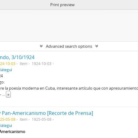
Print preview
Advanced search options
ondo, 3/10/1924
924-10-03
Item
1924-10-03
iátegui
24
go:
bre la poesía moderna en Cuba, interesante artículo que con apresuramiento
o—
...
»
 Pan-Americanismo [Recorte de Prensa]
925-05-08
Item
1925-05-08
iátegui
-Americanismo