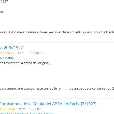
e 1927
ta.
de abril último me apresuré a releer —con el detenimiento que su solicitud re
z, 20/6/1927
1927-06-20
Item
1927-06-20
ra Amauta
a respetado la grafía del original)
 para anunciarle que por este correo le remitimos un paquete conteniendo 2
 Comisiones de la Célula del APRA en París, [7/1927]
01-1927-07
Item
1927-07