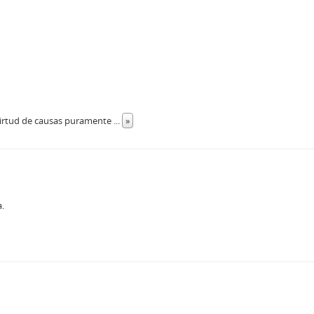
 virtud de causas puramente
...
»
a.