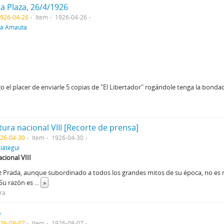
la Plaza, 26/4/1926
1926-04-26
Item
1926-04-26
ra Amauta
 el placer de enviarle 5 copias de "El Libertador" rogándole tenga la bondad
atura nacional VIII [Recorte de prensa]
926-04-30
Item
1926-04-30
iátegui
acional VIII
 Prada, aunque subordinado a todos los grandes mitos de su época, no es 
. Su razón es
...
»
ira
o
926-08-07
Item
1926-08-07