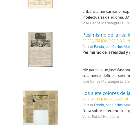
I
El ibero-americanismo reapa
intelectuales del idioma. (
José Carlos Mariátegui La Ch
Pesimismo de la reali
PE PEAJCM JCM-F-03-3-3.3-1
Part of
Fondo José Carlos Mar
Pesimismo de la realidad y 
I
Me parece que José Vasconc
solamente, define el senti
José Carlos Mariátegui La Ch
Los siete colores de 
PE PEAJCM JCM-F-03-2-2.1-0
Part of
Fondo José Carlos Mar
Nota sobre la reciente inau
Valle, Rafael Heliodoro