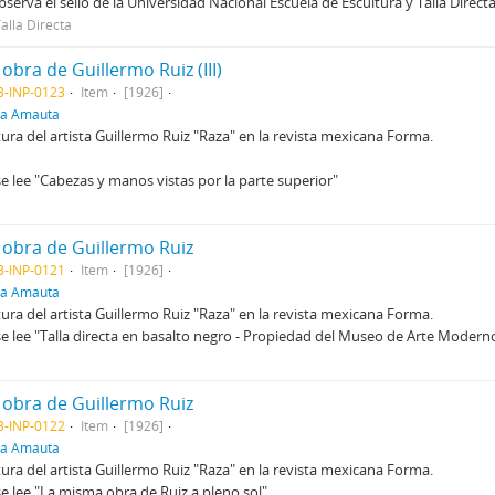
observa el sello de la Universidad Nacional Escuela de Escultura y Talla Directa
alla Directa
bra de Guillermo Ruiz (III)
3-INP-0123
Item
[1926]
ra Amauta
ra del artista Guillermo Ruiz "Raza" en la revista mexicana Forma.
se lee "Cabezas y manos vistas por la parte superior"
obra de Guillermo Ruiz
3-INP-0121
Item
[1926]
ra Amauta
ra del artista Guillermo Ruiz "Raza" en la revista mexicana Forma.
se lee "Talla directa en basalto negro - Propiedad del Museo de Arte Moder
obra de Guillermo Ruiz
3-INP-0122
Item
[1926]
ra Amauta
ra del artista Guillermo Ruiz "Raza" en la revista mexicana Forma.
se lee "La misma obra de Ruiz a pleno sol"