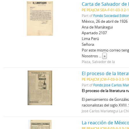
Carta de Salvador de 
PE PEAJCM SEA-F-01-03-3.2-
Part of
Fondo Sociedad Edito
México, 26 de abril de 1926
Ana de Mariátegui
Apartado 2107
Lima Perú
Señora:
Por este mismo correo tengo
Nosotros
...
»
Plaza, Salvador de la
El proceso de la liter
PE PEAJCM JCM-F-03-3-3.3-1
Part of
Fondo José Carlos Mar
El proceso de la literatura n
El pensamiento de González
racionalistas del siglo XVIII
José Carlos Mariátegui La Ch
La reacción de Méxic
PE PEAJCM JCM-F-03-3-3.3-1