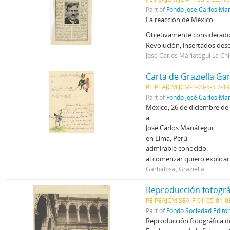
Part of
Fondo José Carlos Mar
La reacción de México
Objetivamente considerado, e
Revolución, insertados des
José Carlos Mariátegui La Ch
Carta de Graziella Ga
PE PEAJCM JCM-F-03-5-5.2-1
Part of
Fondo José Carlos Mar
México, 26 de diciembre de
a
José Carlos Mariátegui
en Lima, Perú
admirable conocido:
al comenzar quiero explicar
Garbalosa, Graziella
Reproducción fotográfi
PE PEAJCM SEA-F-01-05-01-0
Part of
Fondo Sociedad Edito
Reproducción fotográfica de 