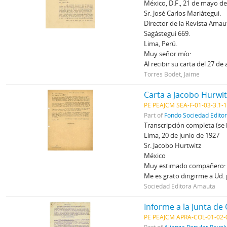
México, D.F., 21 de mayo d
Sr. José Carlos Mariátegui.
Director de la Revista Amau
Sagástegui 669.
Lima, Perú.
Muy señor mío:
Al recibir su carta del 27 
Torres Bodet, Jaime
Carta a Jacobo Hurwit
PE PEAJCM SEA-F-01-03-3.1-
Part of
Fondo Sociedad Edito
Transcripción completa (se h
Lima, 20 de junio de 1927
Sr. Jacobo Hurtwitz
México
Muy estimado compañero:
Me es grato dirigirme a Ud.
Sociedad Editora Amauta
Informe a la Junta de
PE PEAJCM APRA-COL-01-02-