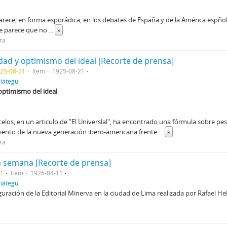
rece, en forma esporádica, en los debates de España y de la América espñola.
Me parece que no
...
»
ira
dad y optimismo del ideal [Recorte de prensa]
925-08-21
Item
1925-08-21
iátegui
optimismo del ideal
elos, en un articulo de "El Universlal", ha encontrado una fórmula sobre 
miento de la nueva generación ibero-americana frente
...
»
ira
la semana [Recorte de prensa]
11
Item
1926-04-11
iátegui
guración de la Editorial Minerva en la ciudad de Lima realizada por Rafael He