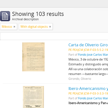
Showing 103 results
Archival description
México
With digital objects
Carta de Oliverio Gir
PE PEAJCM JCM-F-03-5-5.2-1
Part of
Fondo José Carlos Mar
México, 3 de octubre de 19
Estimado y distinguido ami
Allí va una colaboración so
resumen —bastante larg
Girondo, Oliverio
Ibero-Americanismo y
PE PEAJCM JCM-F-03-3-3.3-1
Part of
Fondo José Carlos Mar
Ibero-Americanismo y Pan