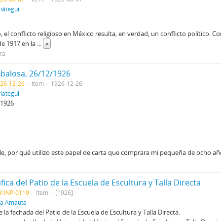
iátegui
l conflicto religioso en México resulta, en verdad, un conflicto político. Con
de 1917 en la
...
»
ira
rbalosa, 26/12/1926
926-12-26
Item
1926-12-26
iátegui
 1926
le, por qué utilizo este papel de carta que comprara mi pequeña de ocho año
ca del Patio de la Escuela de Escultura y Talla Directa
3-INP-0119
Item
[1926]
ra Amauta
la fachada del Patio de la Escuela de Escultura y Talla Directa.