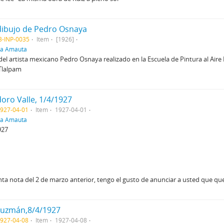
dibujo de Pedro Osnaya
3-INP-0035
Item
[1926]
ra Amauta
l artista mexicano Pedro Osnaya realizado en la Escuela de Pintura al Aire
 Tlalpam
doro Valle, 1/4/1927
1927-04-01
Item
1927-04-01
ra Amauta
927
a nota del 2 de marzo anterior, tengo el gusto de anunciar a usted que qued
Guzmán,8/4/1927
1927-04-08
Item
1927-04-08