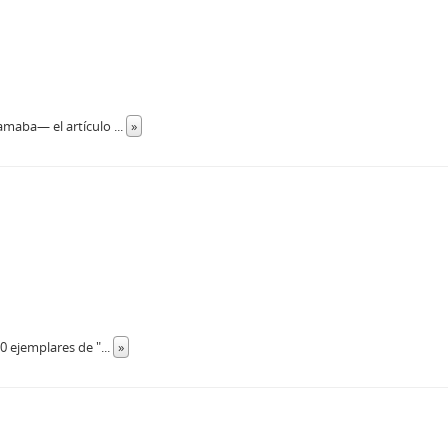
clamaba— el artículo
...
»
0 ejemplares de "
...
»