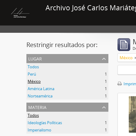
Archivo José Carlos Mariáte
Restringir resultados por:
De
lugar
México
Todos
Perú
1
México
1
Imprimi
América Latina
1
Norteamérica
1
materia
Todos
Ideologías Políticas
1
Imperialismo
1