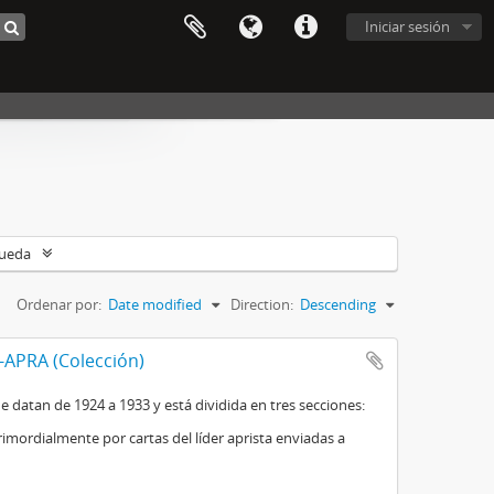
Iniciar sesión
queda
Ordenar por:
Date modified
Direction:
Descending
-APRA (Colección)
datan de 1924 a 1933 y está dividida en tres secciones:
imordialmente por cartas del líder aprista enviadas a