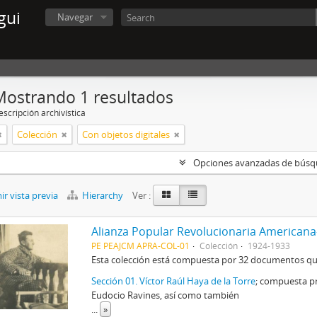
gui
Navegar
Mostrando 1 resultados
scripción archivística
Colección
Con objetos digitales
Opciones avanzadas de bús
r vista previa
Hierarchy
Ver :
Alianza Popular Revolucionaria Americana
PE PEAJCM APRA-COL-01
Colección
1924-1933
Esta colección está compuesta por 32 documentos que 
Sección 01. Víctor Raúl Haya de la Torre
; compuesta pr
Eudocio Ravines, así como también
...
»