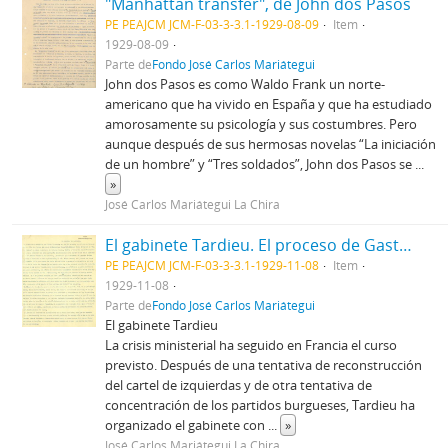
"Manhattan transfer", de John dos Pasos
PE PEAJCM JCM-F-03-3-3.1-1929-08-09
Item
1929-08-09
Parte de
Fondo José Carlos Mariátegui
John dos Pasos es como Waldo Frank un norte-
americano que ha vivido en España y que ha estudiado
amorosamente su psicología y sus costumbres. Pero
aunque después de sus hermosas novelas “La iniciación
de un hombre” y “Tres soldados”, John dos Pasos se
...
»
José Carlos Mariátegui La Chira
El gabinete Tardieu. El proceso de Gastonia. Las relaciones anglo-rusas
PE PEAJCM JCM-F-03-3-3.1-1929-11-08
Item
1929-11-08
Parte de
Fondo José Carlos Mariátegui
El gabinete Tardieu
La crisis ministerial ha seguido en Francia el curso
previsto. Después de una tentativa de reconstrucción
del cartel de izquierdas y de otra tentativa de
concentración de los partidos burgueses, Tardieu ha
organizado el gabinete con
...
»
José Carlos Mariátegui La Chira