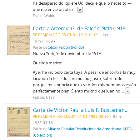
ha desaparecido, quiere Ud. decirle que lo necesito —
que me envíe un otro
...
»
Frank, Waldo
Carta a Artemia G. de Falcón, 9/11/1919
PE PEAJCM CF-F-05-01-01-1919-11-09
Item
1919-11-09
Parte de
César Falcón (Fondo)
Nueva York, 9 de noviembre de 1919
Querida madre:
Ayer he recibido carta tuya. A pesar de encontrarla muy
lacónica la he leído con mucho gusto, sobretodo
porque me anuncia que tú y todos mis hermanos están
perfectamente bien. Siento mucho que Juan no
...
»
Falcón, César
Carta de Víctor Raúl a Luis F. Bustamante, 16/03/1928
PE PEAJCM APRA-COL-01-01-01-1928-03-16
Item
1928-03-16
Parte de
Alianza Popular Revolucionaria Americana-APRA
(Colección)