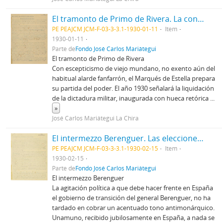
El tramonto de Primo de Rivera. La conferencia de La Haya. La limitación de los armamentos navales
PE PEAJCM JCM-F-03-3-3.1-1930-01-11
Item
1930-01-11
Parte de
Fondo José Carlos Mariátegui
El tramonto de Primo de Rivera
Con escepticismo de viejo mundano, no exento aún del
habitual alarde fanfarrón, el Marqués de Estella prepara
su partida del poder. El año 1930 señalará la liquidación
de la dictadura militar, inaugurada con hueca retórica
...
»
José Carlos Mariátegui La Chira
El intermezzo Berenguer. Las elecciones colombianas.
PE PEAJCM JCM-F-03-3-3.1-1930-02-15
Item
1930-02-15
Parte de
Fondo José Carlos Mariátegui
El intermezzo Berenguer
La agitación política a que debe hacer frente en España
el gobierno de transición del general Berenguer, no ha
tardado en cobrar un acentuado tono antimonárquico.
Unamuno, recibido jubilosamente en España, a nada se