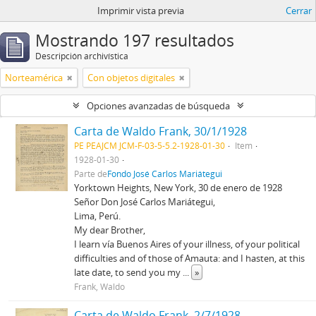
Imprimir vista previa
Cerrar
Mostrando 197 resultados
Descripción archivística
Norteamérica
Con objetos digitales
Opciones avanzadas de búsqueda
Carta de Waldo Frank, 30/1/1928
PE PEAJCM JCM-F-03-5-5.2-1928-01-30
Item
1928-01-30
Parte de
Fondo José Carlos Mariátegui
Yorktown Heights, New York, 30 de enero de 1928
Señor Don José Carlos Mariátegui,
Lima, Perú.
My dear Brother,
I learn vía Buenos Aires of your illness, of your political
difficulties and of those of Amauta: and I hasten, at this
late date, to send you my
...
»
Frank, Waldo
Carta de Waldo Frank, 2/7/1928