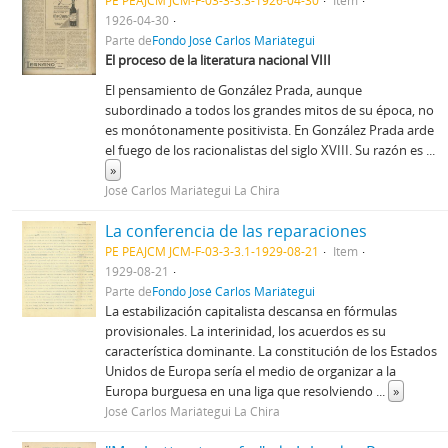
PE PEAJCM JCM-F-03-3-3.3-1926-04-30
Item
1926-04-30
Parte de
Fondo José Carlos Mariátegui
El proceso de la literatura nacional VIII
El pensamiento de González Prada, aunque
subordinado a todos los grandes mitos de su época, no
es monótonamente positivista. En González Prada arde
el fuego de los racionalistas del siglo XVIII. Su razón es
...
»
José Carlos Mariátegui La Chira
La conferencia de las reparaciones
PE PEAJCM JCM-F-03-3-3.1-1929-08-21
Item
1929-08-21
Parte de
Fondo José Carlos Mariátegui
La estabilización capitalista descansa en fórmulas
provisionales. La interinidad, los acuerdos es su
característica dominante. La constitución de los Estados
Unidos de Europa sería el medio de organizar a la
Europa burguesa en una liga que resolviendo
...
»
José Carlos Mariátegui La Chira