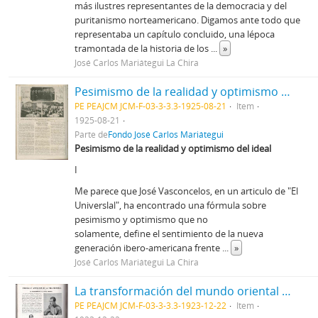
más ilustres representantes de la democracia y del
puritanismo norteamericano. Digamos ante todo que
representaba un capítulo concluido, una lépoca
tramontada de la historia de los
...
»
José Carlos Mariátegui La Chira
Pesimismo de la realidad y optimismo del ideal [Recorte de prensa]
PE PEAJCM JCM-F-03-3-3.3-1925-08-21
Item
1925-08-21
Parte de
Fondo José Carlos Mariátegui
Pesimismo de la realidad y optimismo del ideal
I
Me parece que José Vasconcelos, en un articulo de "El
Universlal", ha encontrado una fórmula sobre
pesimismo y optimismo que no
solamente, define el sentimiento de la nueva
generación ibero-americana frente
...
»
José Carlos Mariátegui La Chira
La transformación del mundo oriental [Recorte de prensa]
PE PEAJCM JCM-F-03-3-3.3-1923-12-22
Item