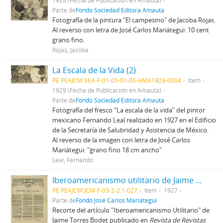
1928 (Fecha de Publicación en Amauta)
Parte de
Fondo Sociedad Editora Amauta
Fotografía de la pintura "El campesino" de Jacoba Rojas.
Al reverso con letra de José Carlos Mariátegui: 10 cent
grano fino.
Rojas, Jacoba
La Escala de la Vida (2)
PE PEAJCM SEA-F-01-05-01-03-AMA1929-0004
Item
1929 (Fecha de Publicación en Amauta)
Parte de
Fondo Sociedad Editora Amauta
Fotografía del fresco "La escala de la vida" del pintor
mexicano Fernando Leal realizado en 1927 en el Edificio
de la Secretaría de Salubridad y Asistencia de México.
Al reverso de la imagen con letra de José Carlos
Mariátegui: "grano fino 18 cm ancho"
Leal, Fernando
Iberoamericanismo utilitario de Jaime Torres Bodet [Recorte de Prensa]
PE PEAJCM JCM-F-03-2-2.1-027
Item
1927
Parte de
Fondo José Carlos Mariátegui
Recorte del artículo "Iberoamericanismo Utilitario" de
Jaime Torres Bodet publicado en
Revista de Revistas