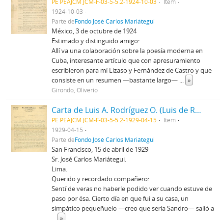
PE PEAJCM JCM-F-03-5-5.2-1924-10-03
Item
1924-10-03
Parte de
Fondo José Carlos Mariátegui
México, 3 de octubre de 1924
Estimado y distinguido amigo:
Allí va una colaboración sobre la poesía moderna en
Cuba, interesante artículo que con apresuramiento
escribieron para mí Lizaso y Fernández de Castro y que
consiste en un resumen —bastante largo—
...
»
Girondo, Oliverio
Carta de Luis A. Rodríguez O. (Luis de Rodrigo), 15/4/1929
PE PEAJCM JCM-F-03-5-5.2-1929-04-15
Item
1929-04-15
Parte de
Fondo José Carlos Mariátegui
San Francisco, 15 de abril de 1929
Sr. José Carlos Mariátegui.
Lima.
Querido y recordado compañero:
Sentí de veras no haberle podido ver cuando estuve de
paso por ésa. Cierto día en que fui a su casa, un
simpático pequeñuelo —creo que sería Sandro— salió a
...
»