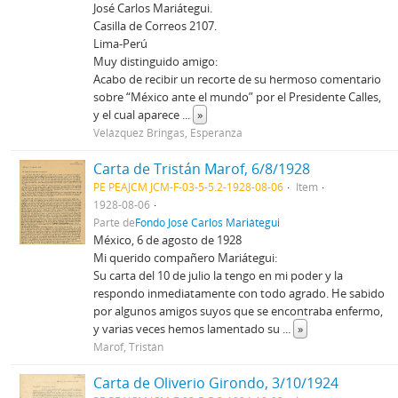
José Carlos Mariátegui.
Casilla de Correos 2107.
Lima-Perú
Muy distinguido amigo:
Acabo de recibir un recorte de su hermoso comentario
sobre “México ante el mundo” por el Presidente Calles,
y el cual aparece
...
»
Velázquez Bringas, Esperanza
Carta de Tristán Marof, 6/8/1928
PE PEAJCM JCM-F-03-5-5.2-1928-08-06
Item
1928-08-06
Parte de
Fondo José Carlos Mariátegui
México, 6 de agosto de 1928
Mi querido compañero Mariátegui:
Su carta del 10 de julio la tengo en mi poder y la
respondo inmediatamente con todo agrado. He sabido
por algunos amigos suyos que se encontraba enfermo,
y varias veces hemos lamentado su
...
»
Marof, Tristán
Carta de Oliverio Girondo, 3/10/1924