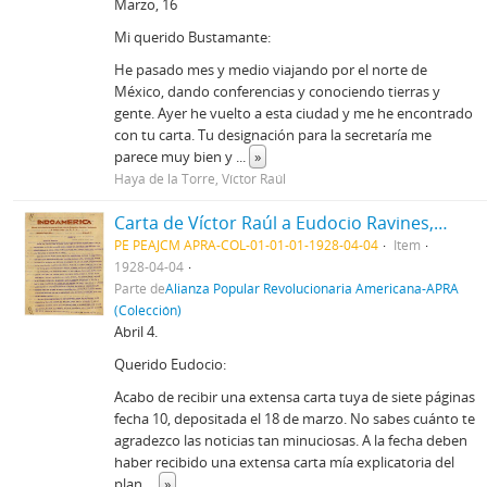
Marzo, 16
Mi querido Bustamante:
He pasado mes y medio viajando por el norte de
México, dando conferencias y conociendo tierras y
gente. Ayer he vuelto a esta ciudad y me he encontrado
con tu carta. Tu designación para la secretaría me
parece muy bien y
...
»
Haya de la Torre, Víctor Raúl
Carta de Víctor Raúl a Eudocio Ravines, 4/4/1928
PE PEAJCM APRA-COL-01-01-01-1928-04-04
Item
1928-04-04
Parte de
Alianza Popular Revolucionaria Americana-APRA
(Colección)
Abril 4.
Querido Eudocio:
Acabo de recibir una extensa carta tuya de siete páginas
fecha 10, depositada el 18 de marzo. No sabes cuánto te
agradezco las noticias tan minuciosas. A la fecha deben
haber recibido una extensa carta mía explicatoria del
plan
...
»