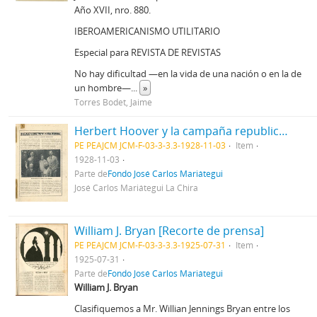
Año XVII, nro. 880.
IBEROAMERICANISMO UTILITARIO
Especial para REVISTA DE REVISTAS
No hay dificultad —en la vida de una nación o en la de
un hombre—
...
»
Torres Bodet, Jaime
Herbert Hoover y la campaña republicana [Recorte de prensa]
PE PEAJCM JCM-F-03-3-3.3-1928-11-03
Item
1928-11-03
Parte de
Fondo José Carlos Mariátegui
José Carlos Mariátegui La Chira
William J. Bryan [Recorte de prensa]
PE PEAJCM JCM-F-03-3-3.3-1925-07-31
Item
1925-07-31
Parte de
Fondo José Carlos Mariátegui
William J. Bryan
Clasifiquemos a Mr. Willian Jennings Bryan entre los