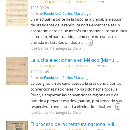
PE PEAJCM JCM-F-03-3-3.1-1928-09-29
Item
1928-09-29
Parte de
Fondo José Carlos Mariátegui
En el actual instante de la historia mundial, la elección
de presidente de la república norte-americana es un
acontecimiento de un interés internacional como nunca
lo ha sido, ni aún cuando, -pendiente de este acto la
entrada de Estados Unidos a la
...
»
José Carlos Mariátegui La Chira
La lucha eleccionaria en México [Manuscrito]
PE PEAJCM JCM-F-03-3-3.1-1929-01-05
Item
1929-01-05
Parte de
Fondo José Carlos Mariátegui
La designación de candidatos a la presidencia por las
convenciones nacionales no ha sido hecha todavía.
Pero ya empiezan las convenciones regionales o de
partido a preparar esa designación, proclamando sus
respectivos candidatos. La eliminación final, en
...
»
José Carlos Mariátegui La Chira
El proceso de la literatura nacional VIII [Recorte de prensa]