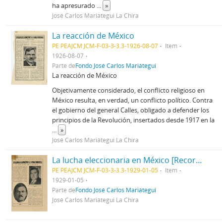
ha apresurado
...
»
José Carlos Mariátegui La Chira
La reacción de México
PE PEAJCM JCM-F-03-3-3.3-1926-08-07
Item
1926-08-07
Parte de
Fondo José Carlos Mariátegui
La reacción de México
Objetivamente considerado, el conflicto religioso en
México resulta, en verdad, un conflicto político. Contra
el gobierno del general Calles, obligado a defender los
principios de la Revolución, insertados desde 1917 en la
...
»
José Carlos Mariátegui La Chira
La lucha eleccionaria en México [Recorte de Prensa]
PE PEAJCM JCM-F-03-3-3.3-1929-01-05
Item
1929-01-05
Parte de
Fondo José Carlos Mariátegui
José Carlos Mariátegui La Chira