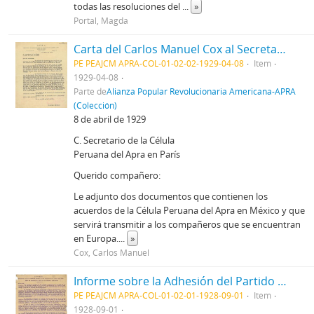
todas las resoluciones del
...
»
Portal, Magda
Carta del Carlos Manuel Cox al Secretario de la Célula Peruana del Apra en París, 8/4/1929
PE PEAJCM APRA-COL-01-02-02-1929-04-08
Item
1929-04-08
Parte de
Alianza Popular Revolucionaria Americana-APRA
(Colección)
8 de abril de 1929
C. Secretario de la Célula
Peruana del Apra en París
Querido compañero:
Le adjunto dos documentos que contienen los
acuerdos de la Célula Peruana del Apra en México y que
servirá transmitir a los compañeros que se encuentran
en Europa.
...
»
Cox, Carlos Manuel
Informe sobre la Adhesión del Partido Nacionalista Libertador, 1/9/1928
PE PEAJCM APRA-COL-01-02-01-1928-09-01
Item
1928-09-01