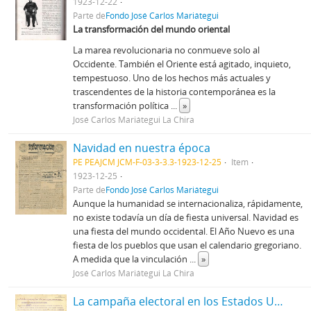
1923-12-22
Parte de
Fondo José Carlos Mariátegui
La transformación del mundo oriental
La marea revolucionaria no conmueve solo al
Occidente. También el Oriente está agitado, inquieto,
tempestuoso. Uno de los hechos más actuales y
trascendentes de la historia contemporánea es la
transformación política
...
»
José Carlos Mariátegui La Chira
Navidad en nuestra época
PE PEAJCM JCM-F-03-3-3.3-1923-12-25
Item
1923-12-25
Parte de
Fondo José Carlos Mariátegui
Aunque la humanidad se internacionaliza, rápidamente,
no existe todavía un día de fiesta universal. Navidad es
una fiesta del mundo occidental. El Año Nuevo es una
fiesta de los pueblos que usan el calendario gregoriano.
A medida que la vinculación
...
»
José Carlos Mariátegui La Chira
La campaña electoral en los Estados Unidos