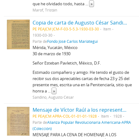
que he olvidado todo, hasta
...
»
Marof, Tristán
Copia de carta de Augusto César Sandino a Estaban Pavletich, 30/3/1930
PE PEAJCM JCM-F-03-5-5.3-1930-03-30
Item
1930-03-30
Parte de
Fondo José Carlos Mariátegui
Mérida, Yucatán, México
30 de marzo de 1930
Señor Esteban Pavletich, México, D.F.
Estimado compañero y amigo: He tenido el gusto de
recibir sus dos apreciables cartas de fecha 23 y 25 del
presente mes, escrita una en la Penitenciaría, sitio que
honra a
...
»
Sandino, Augusto César
Mensaje de Víctor Raúl a los representantes de la prensa en México
PE PEAJCM APRA-COL-01-01-01-1928
Item
1928
Parte de
Alianza Popular Revolucionaria Americana-APRA
(Colección)
MENSAJE PARA LA CENA DE HOMENAJE A LOS