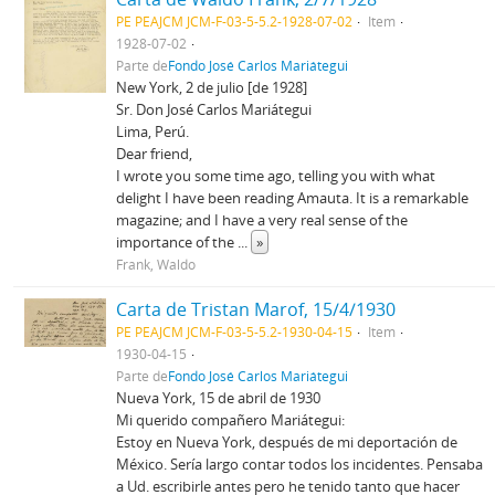
PE PEAJCM JCM-F-03-5-5.2-1928-07-02
Item
1928-07-02
Parte de
Fondo José Carlos Mariátegui
New York, 2 de julio [de 1928]
Sr. Don José Carlos Mariátegui
Lima, Perú.
Dear friend,
I wrote you some time ago, telling you with what
delight I have been reading Amauta. It is a remarkable
magazine; and I have a very real sense of the
importance of the
...
»
Frank, Waldo
Carta de Tristan Marof, 15/4/1930
PE PEAJCM JCM-F-03-5-5.2-1930-04-15
Item
1930-04-15
Parte de
Fondo José Carlos Mariátegui
Nueva York, 15 de abril de 1930
Mi querido compañero Mariátegui:
Estoy en Nueva York, después de mi deportación de
México. Sería largo contar todos los incidentes. Pensaba
a Ud. escribirle antes pero he tenido tanto que hacer