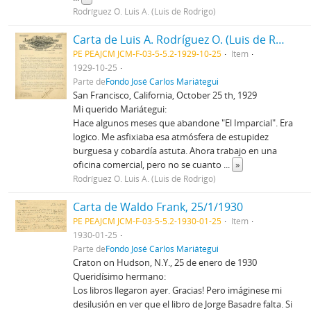
Rodríguez O. Luis A. (Luis de Rodrigo)
Carta de Luis A. Rodríguez O. (Luis de Rodrigo), 25/10/1929
PE PEAJCM JCM-F-03-5-5.2-1929-10-25
Item
1929-10-25
Parte de
Fondo José Carlos Mariátegui
San Francisco, California, October 25 th, 1929
Mi querido Mariátegui:
Hace algunos meses que abandone "El Imparcial". Era
logico. Me asfixiaba esa atmósfera de estupidez
burguesa y cobardía astuta. Ahora trabajo en una
oficina comercial, pero no se cuanto
...
»
Rodríguez O. Luis A. (Luis de Rodrigo)
Carta de Waldo Frank, 25/1/1930
PE PEAJCM JCM-F-03-5-5.2-1930-01-25
Item
1930-01-25
Parte de
Fondo José Carlos Mariátegui
Craton on Hudson, N.Y., 25 de enero de 1930
Queridísimo hermano:
Los libros llegaron ayer. Gracias! Pero imáginese mi
desilusión en ver que el libro de Jorge Basadre falta. Si