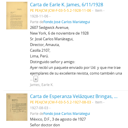
Carta de Earle K. James, 6/11/1928
PE PEAJCM JCM-F-03-5-5.2-1928-11-06
Item
1928-11-06
Parte de
Fondo José Carlos Mariátegui
2607 Sedgwick Avenue,
New York, 6 de noviembre de 1928
Sr. José Carlos Mariátegui,
Director, Amauta,
Casilla 2107,
Lima, Perú.
Distinguido señor y amigo:
Ayer recibí un paquete enviado por Ud. y que me trae
ejemplares de su excelente revista, como también una
...
»
James, Earle K.
Carta de Esperanza Velázquez Bringas, 3/8/1927
PE PEAJCM JCM-F-03-5-5.2-1927-08-03
Item
1927-08-03
Parte de
Fondo José Carlos Mariátegui
México, D.F., 3 de agosto de 1927
Señor doctor don