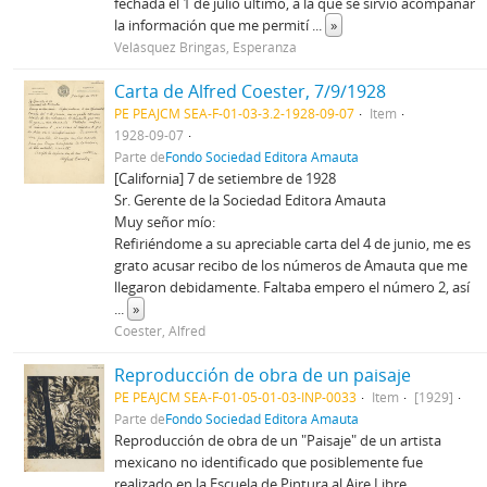
fechada el 1 de julio último, a la que se sirvió acompañar
la información que me permití
...
»
Velásquez Bringas, Esperanza
Carta de Alfred Coester, 7/9/1928
PE PEAJCM SEA-F-01-03-3.2-1928-09-07
Item
1928-09-07
Parte de
Fondo Sociedad Editora Amauta
[California] 7 de setiembre de 1928
Sr. Gerente de la Sociedad Editora Amauta
Muy señor mío:
Refiriéndome a su apreciable carta del 4 de junio, me es
grato acusar recibo de los números de Amauta que me
llegaron debidamente. Faltaba empero el número 2, así
...
»
Coester, Alfred
Reproducción de obra de un paisaje
PE PEAJCM SEA-F-01-05-01-03-INP-0033
Item
[1929]
Parte de
Fondo Sociedad Editora Amauta
Reproducción de obra de un "Paisaje" de un artista
mexicano no identificado que posiblemente fue
realizado en la Escuela de Pintura al Aire Libre.