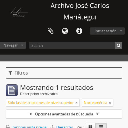
Archivo José Carlos
Mariátegui
Iniciar sesión
Navegar
Filtros
Mostrando 1 resultados
Descripción archivística
Sólo las descripciones de nivel superior
Norteamérica
Opciones avanzadas de búsqueda
Imprimir vista previa
Hierarchy
Ver :