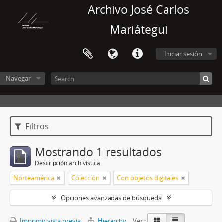
Archivo José Carlos
Mariátegui
Iniciar sesión
Navegar
Filtros
Mostrando 1 resultados
Descripción archivística
Norteamérica
Colección
Con objetos digitales
Opciones avanzadas de búsqueda
Imprimir vista previa
Hierarchy
Ver :