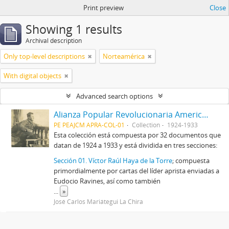
Print preview
Close
Showing 1 results
Archival description
Only top-level descriptions
Norteamérica
With digital objects
Advanced search options
Alianza Popular Revolucionaria Americana-APRA (Colección)
PE PEAJCM APRA-COL-01
Collection
1924-1933
Esta colección está compuesta por 32 documentos que
datan de 1924 a 1933 y está dividida en tres secciones:
Sección 01. Víctor Raúl Haya de la Torre
; compuesta
primordialmente por cartas del líder aprista enviadas a
Eudocio Ravines, así como también
...
»
José Carlos Mariátegui La Chira