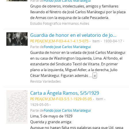
Parte de
Fondo José Carlos Mariátegui
Grupo de obreros, intelectuales, amigos y familiares
llevando el féretro de José Carlos Mariátegui por la plaza
de Armas con la esquina de la calle Pescadería.
Estudio Fotográfico Hermanos Aviles
Guardia de honor en el velatorio de José Carlos Mariátegui
PE PEAJCM JCM-F-03-4-4.1-4.1.5-075
Item
1930-04-17
Parte de
Fondo José Carlos Mariátegui
Guardia de honor en la velada de José Carlos Mariátegui
en su casa de Washington Izquierda, Lima. Al fondo, el
estandarte del Sindicato Textil de Vitarte. En primer
plano a la izquierda, Miguel Adler; a la derecha, Julio
César Mariátegui. Figuran además
...
»
Revista Variedades
Carta a Ángela Ramos, 5/5/1929
PE PEAJCM JCM-F-03-5-5.1-1929-05-05
Item
1929-05-05
Parte de
Fondo José Carlos Mariátegui
Lima, 5 de mayo de 1929
Querida y grande amiga:
Aunque no hagan falta mis palabras para que Ud. sepa