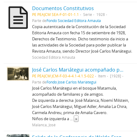
Documentos Constitutivos
PE PEAJCM SEA-F-01-01-1.1
Serie
1928
Parte de
Fondo Sociedad Editora Amauta
Copia autenticada de la Constitución de la Sociedad
Editoria Amauta con fecha 15 de setiembre de 1928,
Derechos de Testimonio. Dicho testimonio da inicio a
las actividades de la Sociedad para poder publicar la
Revista Amauta, siendo Director José Carlos Mariátegui.
Sociedad Editora Amauta
José Carlos Mariátegui acompañado por familiares y amigos
PE PEAJCM JCM-F-03-4-4.1-4.1.5-022
Item
[1928]
Parte de
Fondo José Carlos Mariátegui
José Carlos Mariátegui en el bosque Matamula,
acompañado de familiares y de amigos.
De izquierda a derecha: José Malanca, Noemí Milstein,
José Carlos Mariátegui, Miguel Adler, Amalia La Chira,
Carmela Andreu, prima de Amalia Cavero.
Niños de izquierda a
...
»
Malanca, José