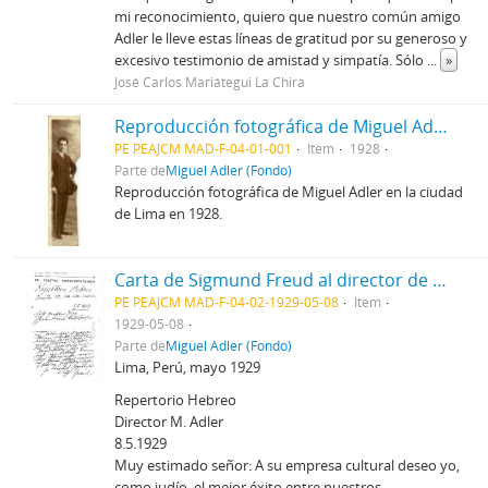
mi reconocimiento, quiero que nuestro común amigo
Adler le lleve estas líneas de gratitud por su generoso y
excesivo testimonio de amistad y simpatía. Sólo
...
»
José Carlos Mariátegui La Chira
Reproducción fotográfica de Miguel Adler
PE PEAJCM MAD-F-04-01-001
Item
1928
Parte de
Miguel Adler (Fondo)
Reproducción fotográfica de Miguel Adler en la ciudad
de Lima en 1928.
Carta de Sigmund Freud al director de Repertorio Hebreo (Miguel Adler)
PE PEAJCM MAD-F-04-02-1929-05-08
Item
1929-05-08
Parte de
Miguel Adler (Fondo)
Lima, Perú, mayo 1929
Repertorio Hebreo
Director M. Adler
8.5.1929
Muy estimado señor: A su empresa cultural deseo yo,
como judío, el mejor éxito entre nuestros