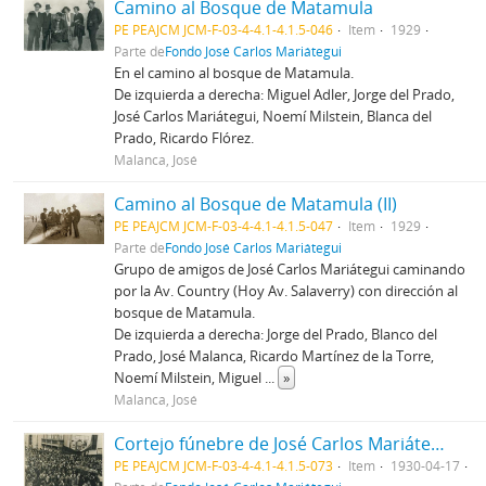
Camino al Bosque de Matamula
PE PEAJCM JCM-F-03-4-4.1-4.1.5-046
Item
1929
Parte de
Fondo José Carlos Mariátegui
En el camino al bosque de Matamula.
De izquierda a derecha: Miguel Adler, Jorge del Prado,
José Carlos Mariátegui, Noemí Milstein, Blanca del
Prado, Ricardo Flórez.
Malanca, José
Camino al Bosque de Matamula (II)
PE PEAJCM JCM-F-03-4-4.1-4.1.5-047
Item
1929
Parte de
Fondo José Carlos Mariátegui
Grupo de amigos de José Carlos Mariátegui caminando
por la Av. Country (Hoy Av. Salaverry) con dirección al
bosque de Matamula.
De izquierda a derecha: Jorge del Prado, Blanco del
Prado, José Malanca, Ricardo Martínez de la Torre,
Noemí Milstein, Miguel
...
»
Malanca, José
Cortejo fúnebre de José Carlos Mariátegui por la Plaza de Armas
PE PEAJCM JCM-F-03-4-4.1-4.1.5-073
Item
1930-04-17