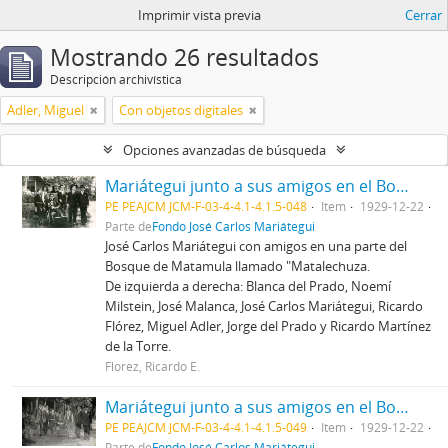
Imprimir vista previa
Cerrar
Mostrando 26 resultados
Descripción archivística
Adler, Miguel
Con objetos digitales
Opciones avanzadas de búsqueda
Mariátegui junto a sus amigos en el Bosque de Matamula
PE PEAJCM JCM-F-03-4-4.1-4.1.5-048
Item
1929-12-22
Parte de
Fondo José Carlos Mariátegui
José Carlos Mariátegui con amigos en una parte del
Bosque de Matamula llamado "Matalechuza.
De izquierda a derecha: Blanca del Prado, Noemí
Milstein, José Malanca, José Carlos Mariátegui, Ricardo
Flórez, Miguel Adler, Jorge del Prado y Ricardo Martínez
de la Torre.
Florez, Ricardo E.
Mariátegui junto a sus amigos en el Bosque de Matamula (II)
PE PEAJCM JCM-F-03-4-4.1-4.1.5-049
Item
1929-12-22
Parte de
Fondo José Carlos Mariátegui