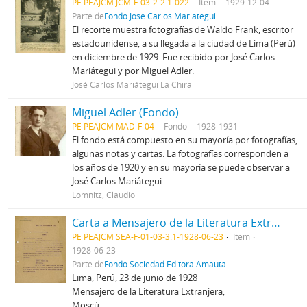
PE PEAJCM JCM-F-03-2-2.1-022
Item
1929-12-04
Parte de
Fondo José Carlos Mariátegui
El recorte muestra fotografías de Waldo Frank, escritor
estadounidense, a su llegada a la ciudad de Lima (Perú)
en diciembre de 1929. Fue recibido por José Carlos
Mariátegui y por Miguel Adler.
José Carlos Mariátegui La Chira
Miguel Adler (Fondo)
PE PEAJCM MAD-F-04
Fondo
1928-1931
El fondo está compuesto en su mayoría por fotografías,
algunas notas y cartas. La fotografías corresponden a
los años de 1920 y en su mayoría se puede observar a
José Carlos Mariátegui.
Lomnitz, Claudio
Carta a Mensajero de la Literatura Extranjera, 23/6/1928
PE PEAJCM SEA-F-01-03-3.1-1928-06-23
Item
1928-06-23
Parte de
Fondo Sociedad Editora Amauta
Lima, Perú, 23 de junio de 1928
Mensajero de la Literatura Extranjera,
Moscú