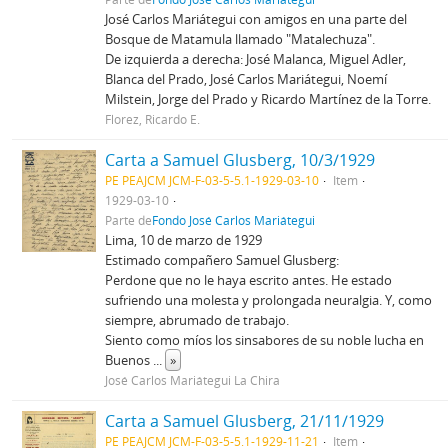
José Carlos Mariátegui con amigos en una parte del
Bosque de Matamula llamado "Matalechuza".
De izquierda a derecha: José Malanca, Miguel Adler,
Blanca del Prado, José Carlos Mariátegui, Noemí
Milstein, Jorge del Prado y Ricardo Martínez de la Torre.
Florez, Ricardo E.
Carta a Samuel Glusberg, 10/3/1929
PE PEAJCM JCM-F-03-5-5.1-1929-03-10
Item
1929-03-10
Parte de
Fondo José Carlos Mariátegui
Lima, 10 de marzo de 1929
Estimado compañero Samuel Glusberg:
Perdone que no le haya escrito antes. He estado
sufriendo una molesta y prolongada neuralgia. Y, como
siempre, abrumado de trabajo.
Siento como míos los sinsabores de su noble lucha en
Buenos
...
»
José Carlos Mariátegui La Chira
Carta a Samuel Glusberg, 21/11/1929
PE PEAJCM JCM-F-03-5-5.1-1929-11-21
Item