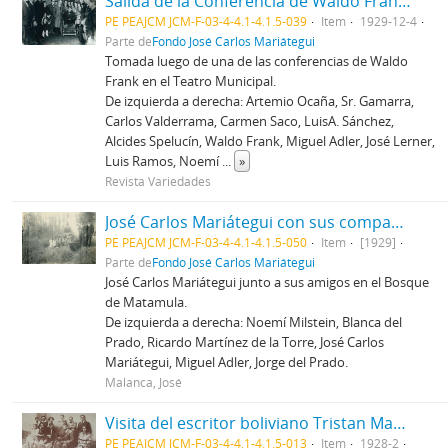
Salida de la Conferencia de Waldo Frank en el Teatro Municipal
PE PEAJCM JCM-F-03-4-4.1-4.1.5-039
Item
1929-12-4
Parte de
Fondo José Carlos Mariátegui
Tomada luego de una de las conferencias de Waldo
Frank en el Teatro Municipal.
De izquierda a derecha: Artemio Ocaña, Sr. Gamarra,
Carlos Valderrama, Carmen Saco, LuisA. Sánchez,
Alcides Spelucín, Waldo Frank, Miguel Adler, José Lerner,
Luis Ramos, Noemí
...
»
Revista Variedades
José Carlos Mariátegui con sus compañeros en el Bosque de Matamula (II)
PE PEAJCM JCM-F-03-4-4.1-4.1.5-050
Item
[1929]
Parte de
Fondo José Carlos Mariátegui
José Carlos Mariátegui junto a sus amigos en el Bosque
de Matamula.
De izquierda a derecha: Noemí Milstein, Blanca del
Prado, Ricardo Martínez de la Torre, José Carlos
Mariátegui, Miguel Adler, Jorge del Prado.
Malanca, José
Visita del escritor boliviano Tristan Maroff
PE PEAJCM JCM-F-03-4-4.1-4.1.5-013
Item
1928-2