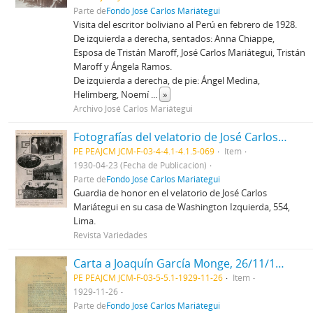
Parte de
Fondo José Carlos Mariátegui
Visita del escritor boliviano al Perú en febrero de 1928.
De izquierda a derecha, sentados: Anna Chiappe,
Esposa de Tristán Maroff, José Carlos Mariátegui, Tristán
Maroff y Ángela Ramos.
De izquierda a derecha, de pie: Ángel Medina,
Helimberg, Noemí
...
»
Archivo José Carlos Mariátegui
Fotografías del velatorio de José Carlos Mariátegui
PE PEAJCM JCM-F-03-4-4.1-4.1.5-069
Item
1930-04-23 (Fecha de Publicación)
Parte de
Fondo José Carlos Mariátegui
Guardia de honor en el velatorio de José Carlos
Mariátegui en su casa de Washington Izquierda, 554,
Lima.
Revista Variedades
Carta a Joaquín García Monge, 26/11/1929
PE PEAJCM JCM-F-03-5-5.1-1929-11-26
Item
1929-11-26
Parte de
Fondo José Carlos Mariátegui