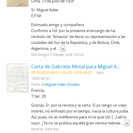
Lima, 13 de julio de 1929
Sr. Miguel Adler
E.P.M
Estimado amigo y compañero:
Confirmo a Ud. por la presente el encargo de ha
recibido de "Amauta" de llevar su representación a las
ciudades del Sur de la República, y de Bolivia, Chile,
Argentina, y el
...
»
Mariátegui Chiappe, José Carlos
Carta de Gabriela Mistal para Miguel Adler
PE PEAJCM MAD-F-04-02-1929-09-07
Item
1929-09-07
Parte de
Miguel Adler (Fondo)
Francia,
7 Set. 29
Gracias, Sr. por la revista y la carta. Sí yo tengo un viejo
interés, no enfriado por el tiempo, hacia la cultura judía.
Así, pues, no es indiferente para mí el que Ud. [...] allí lo
suyo. ¿Ya no se publica aquella gran revista hebrea
...
»
Mistral, Gabriela