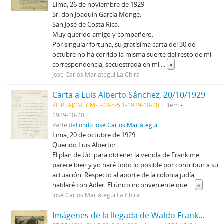
Lima, 26 de noviembre de 1929
Sr. don Joaquín García Monge.
San José de Costa Rica.
Muy querido amigo y compañero:
Por singular fortuna, su gratísima carta del 30 de
octubre no ha corrido la misma suerte del resto de mi
correspondencia, secuestrada en mi
...
»
José Carlos Mariátegui La Chira
Carta a Luis Alberto Sánchez, 20/10/1929
PE PEAJCM JCM-F-03-5-5.1-1929-10-20
Item
1929-10-20
Parte de
Fondo José Carlos Mariátegui
Lima, 20 de octubre de 1929
Querido Luis Alberto:
El plan de Ud. para obtener la venida de Frank me
parece bien y yo haré todo lo posible por contribuir a su
actuación. Respecto al aporte de la colonia judía,
hablaré con Adler. El único inconveniente que
...
»
José Carlos Mariátegui La Chira
Imágenes de la llegada de Waldo Frank al Perú [Recorte de Prensa]