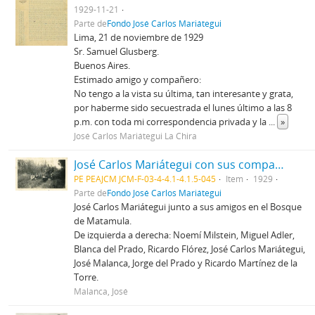
1929-11-21
Parte de
Fondo José Carlos Mariátegui
Lima, 21 de noviembre de 1929
Sr. Samuel Glusberg.
Buenos Aires.
Estimado amigo y compañero:
No tengo a la vista su última, tan interesante y grata,
por haberme sido secuestrada el lunes último a las 8
p.m. con toda mi correspondencia privada y la
...
»
José Carlos Mariátegui La Chira
José Carlos Mariátegui con sus compañeros en el Bosque de Matamula
PE PEAJCM JCM-F-03-4-4.1-4.1.5-045
Item
1929
Parte de
Fondo José Carlos Mariátegui
José Carlos Mariátegui junto a sus amigos en el Bosque
de Matamula.
De izquierda a derecha: Noemí Milstein, Miguel Adler,
Blanca del Prado, Ricardo Flórez, José Carlos Mariátegui,
José Malanca, Jorge del Prado y Ricardo Martínez de la
Torre.
Malanca, José