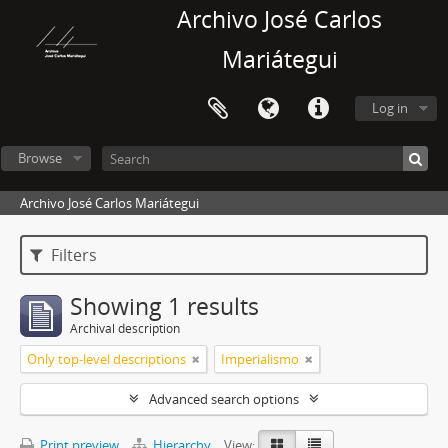
Archivo José Carlos
Mariátegui
Log in
Browse
Archivo José Carlos Mariátegui
Filters
Showing 1 results
Archival description
Only top-level descriptions
Imperialismo
Advanced search options
Print preview
Hierarchy
View: