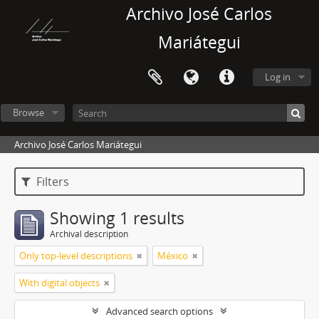
Archivo José Carlos
Mariátegui
Log in
Browse
Archivo José Carlos Mariátegui
Filters
Showing 1 results
Archival description
Only top-level descriptions
México
With digital objects
Advanced search options