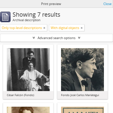
Print preview
Close
Showing 7 results
Archival description
Only top-level descriptions
With digital objects
Advanced search options
César Falcón (Fondo)
Fondo José Carlos Mariátegui