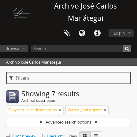
Archivo José Carlos
Mariátegui
Log in
Browse
Archivo José Carlos Mariátegui
Filters
Showing 7 results
Archival description
Only top-level descriptions
With digital objects
Advanced search options
Print preview
Hierarchy
View: