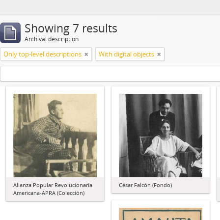
Showing 7 results
Archival description
Only top-level descriptions
With digital objects
Alianza Popular Revolucionaria
César Falcón (Fondo)
Americana-APRA (Colección)