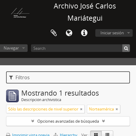
Archivo José Carlos
Mariátegui
Iniciar sesión
Navegar
Filtros
Mostrando 1 resultados
Descripción archivística
Sólo las descripciones de nivel superior
Norteamérica
Opciones avanzadas de búsqueda
Imprimir vista previa
Hierarchy
Ver :