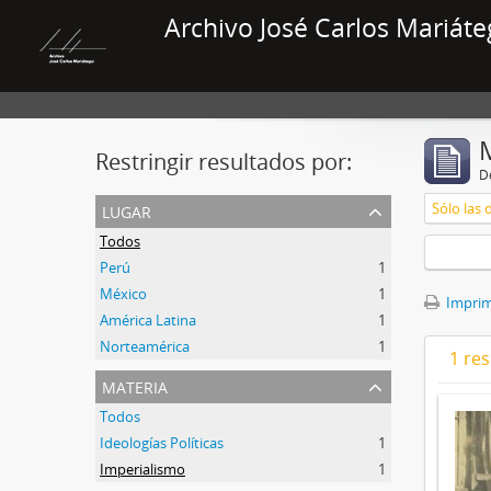
Archivo José Carlos Mariáte
Restringir resultados por:
De
lugar
Sólo las 
Todos
Perú
1
México
1
Imprimi
América Latina
1
Norteamérica
1
1 res
materia
Todos
Ideologías Políticas
1
Imperialismo
1