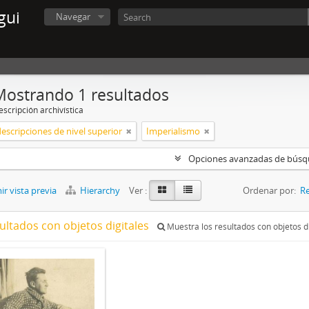
gui
Navegar
Mostrando 1 resultados
scripción archivística
descripciones de nivel superior
Imperialismo
Opciones avanzadas de bús
r vista previa
Hierarchy
Ver :
Ordenar por:
Re
ultados con objetos digitales
Muestra los resultados con objetos di