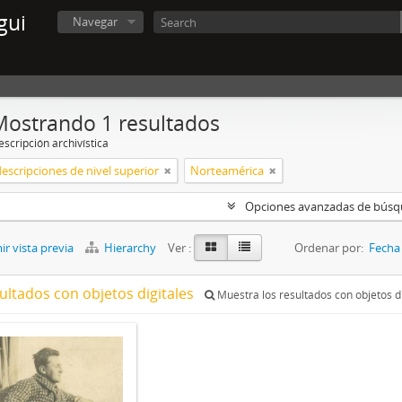
gui
Navegar
Mostrando 1 resultados
scripción archivística
descripciones de nivel superior
Norteamérica
Opciones avanzadas de bús
r vista previa
Hierarchy
Ver :
Ordenar por:
Fecha 
ultados con objetos digitales
Muestra los resultados con objetos di