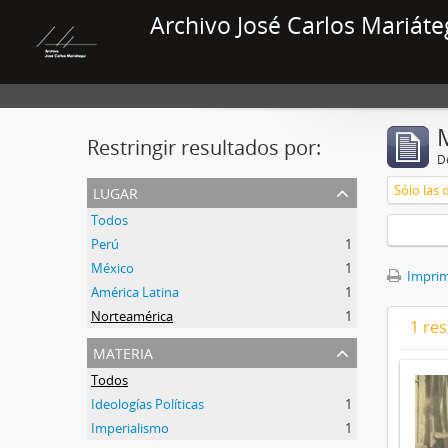
Archivo José Carlos Mariáte
Restringir resultados por:
De
lugar
Sólo las 
Todos
Perú
1
México
1
Imprimi
América Latina
1
Norteamérica
1
1 res
materia
Todos
Ideologías Políticas
1
Imperialismo
1