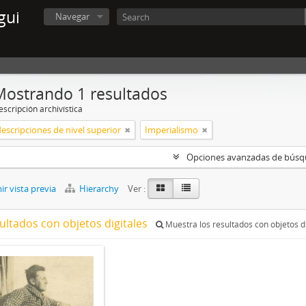
gui
Navegar
Mostrando 1 resultados
scripción archivística
descripciones de nivel superior
Imperialismo
Opciones avanzadas de bús
r vista previa
Hierarchy
Ver :
ultados con objetos digitales
Muestra los resultados con objetos di