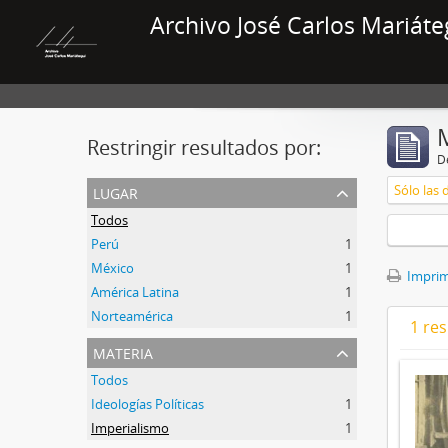
Archivo José Carlos Mariáte
Restringir resultados por:
De
lugar
Sólo las 
Todos
Perú
1
México
1
Imprimi
América Latina
1
Norteamérica
1
1 res
materia
Todos
Ideologías Políticas
1
Imperialismo
1