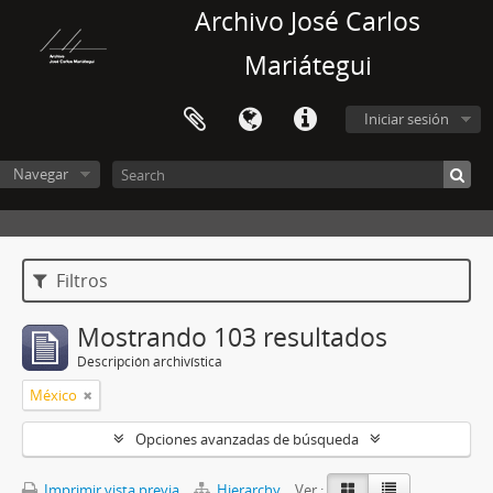
Archivo José Carlos
Mariátegui
Iniciar sesión
Navegar
Filtros
Mostrando 103 resultados
Descripción archivística
México
Opciones avanzadas de búsqueda
Imprimir vista previa
Hierarchy
Ver :