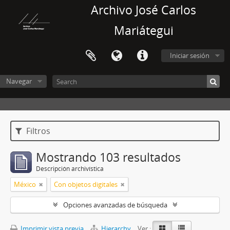
Archivo José Carlos
Mariátegui
Iniciar sesión
Navegar
Filtros
Mostrando 103 resultados
Descripción archivística
México
Con objetos digitales
Opciones avanzadas de búsqueda
Imprimir vista previa
Hierarchy
Ver :