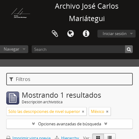
Archivo José Carlos
Mariátegui
Iniciar sesión
Navegar
Filtros
Mostrando 1 resultados
Descripción archivística
Sólo las descripciones de nivel superior
México
Opciones avanzadas de búsqueda
Imprimir vista previa
Hierarchy
Ver :