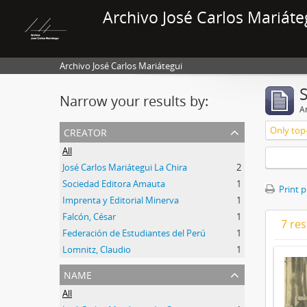
Archivo José Carlos Mariáte
Archivo José Carlos Mariátegui
Narrow your results by:
Ar
creator
Only top-
All
José Carlos Mariátegui La Chira
2
Sociedad Editora Amauta
1
Print 
Imprenta y Editorial Minerva
1
Falcón, César
1
7 res
Federación de Estudiantes del Perú
1
Lomnitz, Claudio
1
name
All