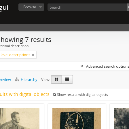
gui
Browse
Showing 7 results
chival description
level descriptions
Advanced search option
preview
Hierarchy
View:
ults with digital objects
Show results with digital objects