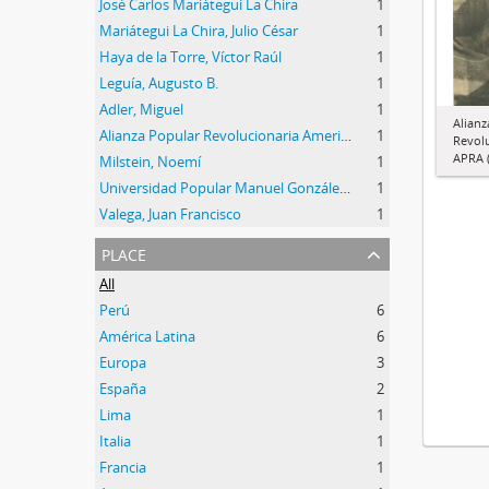
José Carlos Mariátegui La Chira
1
Mariátegui La Chira, Julio César
1
Haya de la Torre, Víctor Raúl
1
Leguía, Augusto B.
1
Adler, Miguel
1
Alianz
Alianza Popular Revolucionaria Americana (APRA)
1
Revol
APRA (
Milstein, Noemí
1
Universidad Popular Manuel González Prada
1
Valega, Juan Francisco
1
place
All
Perú
6
América Latina
6
Europa
3
España
2
Lima
1
Italia
1
Francia
1