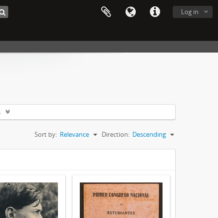
Log in
s
Sort by:
Relevance
Direction:
Descending