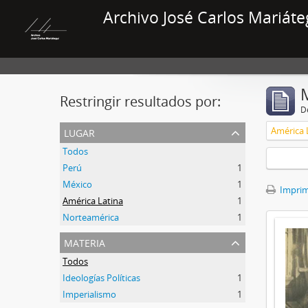
Archivo José Carlos Mariáte
Restringir resultados por:
De
lugar
América 
Todos
Perú
1
México
1
Imprimi
América Latina
1
Norteamérica
1
materia
Todos
Ideologías Políticas
1
Imperialismo
1