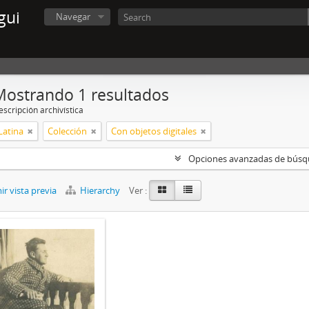
gui
Navegar
Mostrando 1 resultados
scripción archivística
Latina
Colección
Con objetos digitales
Opciones avanzadas de bús
r vista previa
Hierarchy
Ver :