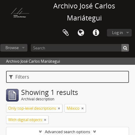
Archivo José Carlos
Mariátegui
Log in
Browse
Archivo José Carlos Mariátegui
Filters
Showing 1 results
Archival description
Only top-level descriptions
México
With digital objects
Advanced search options