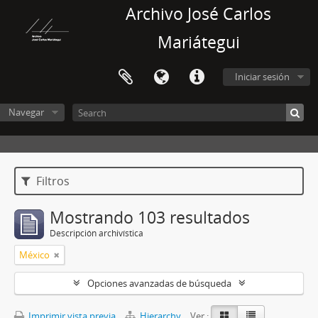
Archivo José Carlos
Mariátegui
Iniciar sesión
Navegar
Filtros
Mostrando 103 resultados
Descripción archivística
México
Opciones avanzadas de búsqueda
Imprimir vista previa
Hierarchy
Ver :