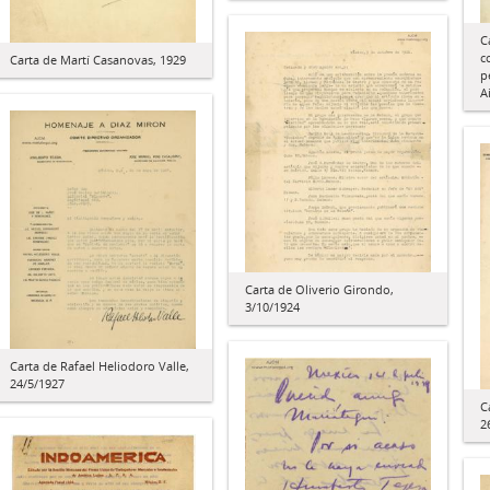
C
c
Carta de Martí Casanovas, 1929
p
A
Carta de Oliverio Girondo,
3/10/1924
Carta de Rafael Heliodoro Valle,
24/5/1927
C
2