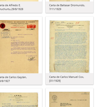
arta de Alfredo E.
Carta de Baltasar Dromundo,
ruchurtu,29/8/1928
7/11/1929
Carta de Carlos Manuel Cox,
arta de Carlos Gaytán,
[01/1929]
8/8/1927