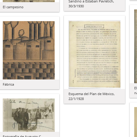
Sandino a Estaban Pavletich,
30/3/1930
El campesino
Fábrica
E
n
Esquema del Plan de México,
22/1/1928
Fotografía de Augusto C