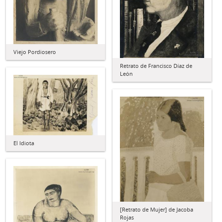
Viejo Pordiosero
Retrato de Francisco Díaz de
León
El Idiota
[Retrato de Mujer] de Jacoba
Rojas