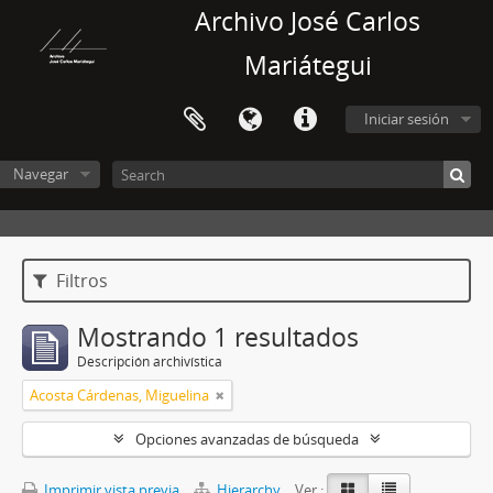
Archivo José Carlos
Mariátegui
Iniciar sesión
Navegar
Filtros
Mostrando 1 resultados
Descripción archivística
Acosta Cárdenas, Miguelina
Opciones avanzadas de búsqueda
Imprimir vista previa
Hierarchy
Ver :