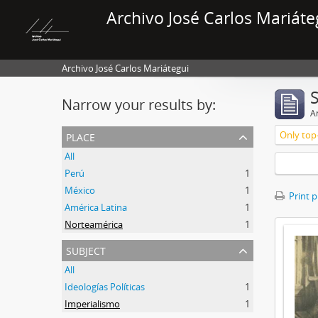
Archivo José Carlos Mariáte
Archivo José Carlos Mariátegui
Narrow your results by:
Ar
place
Only top-
All
Perú
1
México
1
Print 
América Latina
1
Norteamérica
1
subject
All
Ideologías Políticas
1
Imperialismo
1