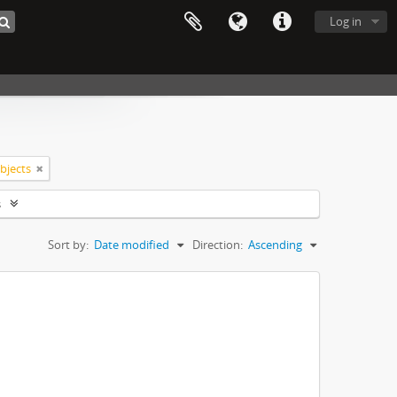
Log in
objects
s
Sort by:
Date modified
Direction:
Ascending