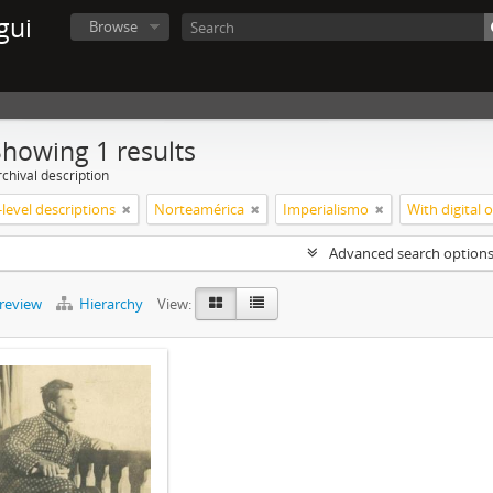
gui
Browse
Showing 1 results
chival description
level descriptions
Norteamérica
Imperialismo
With digital 
Advanced search option
preview
Hierarchy
View: