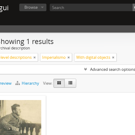
gui
Browse
Showing 1 results
chival description
level descriptions
Imperialismo
With digital objects
Advanced search option
preview
Hierarchy
View: