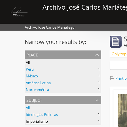
Archivo José Carlos Mariáte
Archivo José Carlos Mariátegui
Narrow your results by:
Ar
place
Only top-
All
Perú
1
México
1
Print 
América Latina
1
Norteamérica
1
subject
All
Ideologías Políticas
1
Imperialismo
1