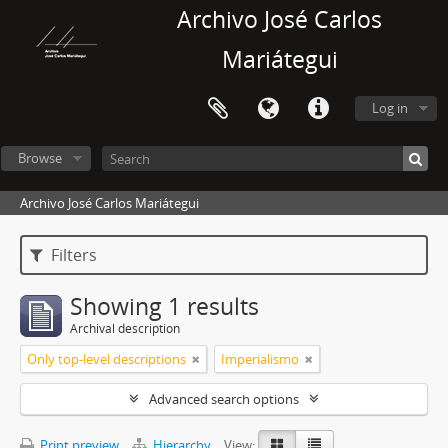
Archivo José Carlos
Mariátegui
Log in
Browse
Archivo José Carlos Mariátegui
Filters
Showing 1 results
Archival description
Only top-level descriptions
Imperialismo
Advanced search options
Print preview
Hierarchy
View: