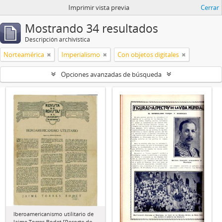
Imprimir vista previa
Cerrar
Mostrando 34 resultados
Descripción archivística
Norteamérica
Imperialismo
Con objetos digitales
Opciones avanzadas de búsqueda
Iberoamericanismo utilitario de
Jaime Torres Bodet [Recorte de