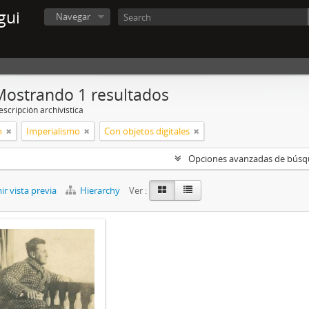
gui
Navegar
Mostrando 1 resultados
scripción archivística
n
Imperialismo
Con objetos digitales
Opciones avanzadas de bús
r vista previa
Hierarchy
Ver :