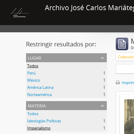
Archivo José Carlos Mariáte
Restringir resultados por:
De
lugar
Colecció
Todos
Perú
1
México
1
Imprimi
América Latina
1
Norteamérica
1
materia
Todos
Ideologías Políticas
1
Imperialismo
1