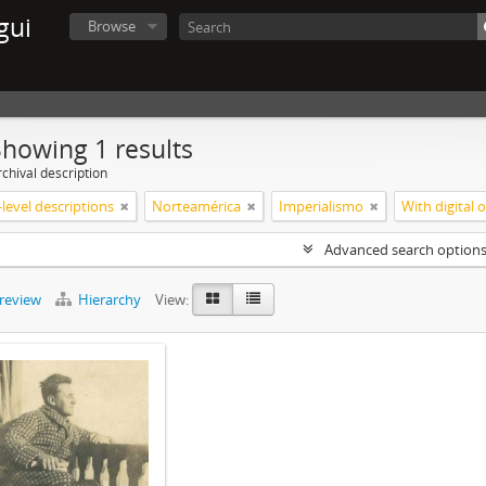
gui
Browse
Showing 1 results
chival description
level descriptions
Norteamérica
Imperialismo
With digital 
Advanced search option
preview
Hierarchy
View: