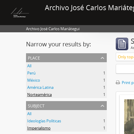
Archivo José Carlos Mariáte
Archivo José Carlos Mariátegui
Narrow your results by:
Ar
place
Only top-
All
Perú
1
México
1
Print 
América Latina
1
Norteamérica
1
subject
All
Ideologías Políticas
1
Imperialismo
1