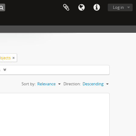
Log in
objects
s
Sort by:
Relevance
Direction:
Descending